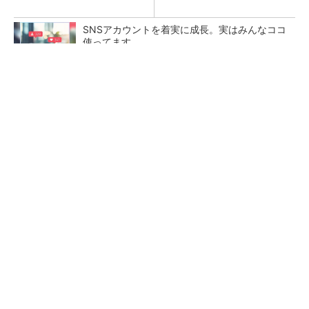
SNSアカウントを着実に成長。実はみんなココ
使ってます。
PR(Dreaw合同会社)
【レベル14】生成AIを味方に、3D CADを使い
こなそう！
「取りあえずボルトで固定」は禁物 締結部設
計で押さえるべき基本