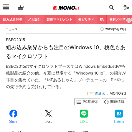
組み込み開発
メカ設計
製造マネジメント
モビリティ
FA
素材／化学
ニュース
2015年5月13日
ESEC2015
組み込み業界からも注目のWindows 10、桃色もあ
るマイクロソフト
ESEC2015のマイクロソフトブースではWindows Embeddedや搭
載製品の紹介の他、今夏に登場する「Windows 10 IoT」の紹介が
耳目を集めていた。「IoTあるじゃん」プロデュースの「PinKit」
の先行予約も受け付けている。
[
渡邊宏
，MONOist]
PC用表示
関連情報
Share
Post
LINE
Hatena