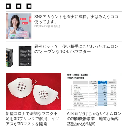
SNSアカウントを着実に成長。実はみんなココ
使ってます。
PR(Dreaw合同会社)
異例ヒット？ 使い勝手にこだわったオムロン
の“オープンな”IO-Linkマスター
新型コロナで深刻なマスク不
AI関連“だけじゃない”オムロン
足を3Dプリンタで解消、イグ
の制御機器事業、地道な顧客
アスが3Dマスクを開発
基盤強化が結実