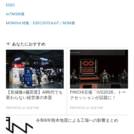
ESEC
IoT/M2M展
MONOist 特集：ESEC2015＆IoT／M2M展
あなたにおすすめ
【見城徹×藤田晋】AI時代でも
FINCHI主催「IVS2026」トー
変わらない経営者の本質
クセッションが話題に！
PR(FINCHI on GOETHE)
PR(FINCHI on GOETHE)
令和8年熊本地震による工場への影響まとめ