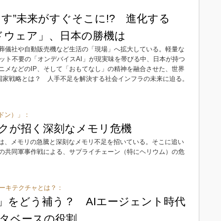
出す”未来がすぐそこに!? 進化する
ードウェア」、日本の勝機は
、葬儀社や自動販売機など生活の「現場」へ拡大している。軽量な
ット不要の「オンデバイスAI」が現実味を帯びる中、日本が持つ
ニメなどのIP、そして「おもてなし」の精神を融合させた、世界
の国家戦略とは？ 人手不足を解決する社会インフラの未来に迫る。
ゲドン）」：
スクが招く深刻なメモリ危機
要は、メモリの急騰と深刻なメモリ不足を招いている。そこに追い
の共同軍事作戦による、サプライチェーン（特にヘリウム）の危
スアーキテクチャとは？：
点」をどう補う？ AIエージェント時代
タベースの役割