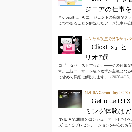
ジニアの仕事を
Microsoftは、AIエージェントの台
えつつあることを解説したブログ記事を公
コンサル視点で見るサイバ
「ClickFix
リオ7選
コピー＆ペーストするだけ――その何気な
す。正規ユーザーを装う攻撃が主流となる
で含めて詳細に解説します。
（2026/4/15
NVIDIA Gamer Day 2026：
「GeForce R
ミング体験はど
NVIDIAが3回目のコンシューマー向けイ
人”によるプレゼンテーションを中心にお