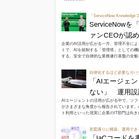
「ServiceNow Knowled
ServiceNo
ァンCEOが認
企業のAI活用が広がる一方、管理不全による
トで、AIを統制する「管理塔」としての機能
する、安全で自律的な業務遂行基盤の全貌
自律化するほど必要なガバ
「AIエージェ
ない」 運用設
AIエージェントの活用が広がる中で、ソフ
がさまざまな角度から報告されています。
ト利用といった現実に企業のIT部門は向
意図通りに構築、運用でき
「IaCコード