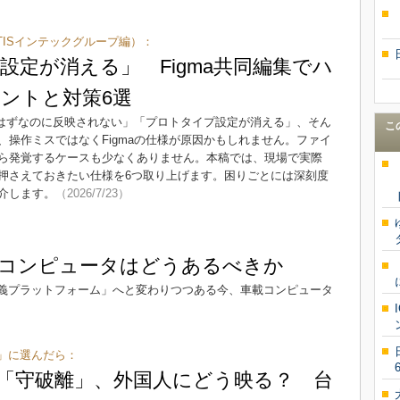
Up（TISインテックグループ編）：
設定が消える」 Figma共同編集でハ
ントと対策6選
たはずなのに反映されない」「プロトタイプ設定が消える」、そん
こ
操作ミスではなくFigmaの仕様が原因かもしれません。ファイ
ら発覚するケースも少なくありません。本稿では、現場で実際
押さえておきたい仕様を6つ取り上げます。困りごとには深刻度
介します。
（2026/7/23）
載コンピュータはどうあるべきか
義プラットフォーム」へと変わりつつある今、車載コンピュータ
」に選んだら：
「守破離」、外国人にどう映る？ 台