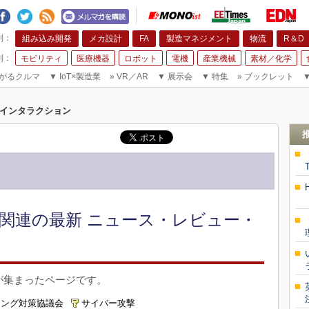
組み込み開発
メカ設計
FA
製造マネジメント
物流
R＆D
モビリティ
医療機器
ロボット
電機
産業機械
素材／化学
がるクルマ
▼
IoT×製造業
»
VR／AR
▼
展示会
▼
特集
»
ブックレット
インタラクション
関連の最新 ニュース・レビュー・
が集まったページです。
シング対策協議会
サイバー攻撃