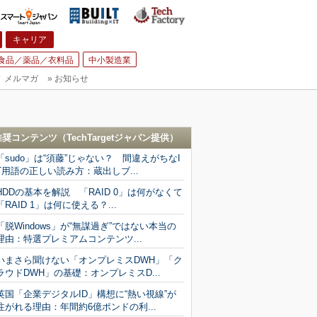
キャリア
食品／薬品／衣料品
中小製造業
▼
メルマガ
»
お知らせ
推奨コンテンツ（
TechTargetジャパン
提供）
「sudo」は“須藤”じゃない？ 間違えがちなI
T用語の正しい読み方：蔵出しブ...
HDDの基本を解説 「RAID 0」は何がなくて
「RAID 1」は何に使える？...
「脱Windows」が“無謀過ぎ”ではない本当の
理由：特選プレミアムコンテンツ...
いまさら聞けない「オンプレミスDWH」「ク
ラウドDWH」の基礎：オンプレミスD...
英国「企業デジタルID」構想に“熱い視線”が
注がれる理由：年間約6億ポンドの利...