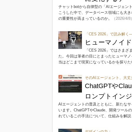
チャットbotから自律型の「AIエージェ
こうした中で、データベース領域にも大き
の重要性が高まっているのか。
（2026/4/
「CES 2026」で読み
ヒューマノイ
「CES 2026」ではさ
た。今回は筆者の目にとまったヒューマノ
当はどこまで現実になっているかを探りた
そのAIエージェント、大丈
ChatGPTや
ロンプトインジ
AIエージェントの普及とともに、新たな
います。ChatGPTやClaude、開発ツ
れているこの手法について、仕組みを解説
デザインの力：