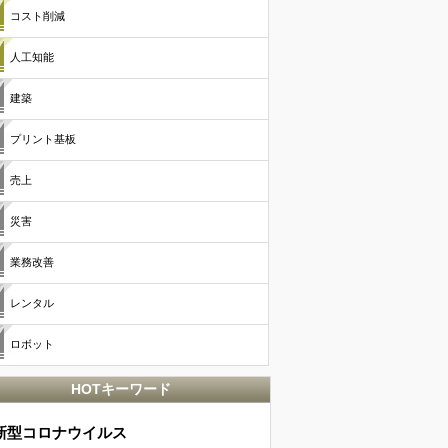
コスト削減
人工知能
建築
プリント基板
売上
災害
業務改善
レンタル
ロボット
HOTキーワード
新型コロナウイルス