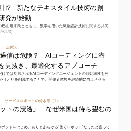
計!? 新たなテキスタイル技術の創
研究が始動
研究所の巴山竜来氏とともに、数学を用いた織物設計技術に関する共同
26/4/3）
発チーム解説：
過信は危険？ AIコーディングに潜
を見抜き、最適化するアプローチ
値だけでは見逃されるAIコーディングエージェントの非効率性を発
やりとりを削減することで、開発者体験を継続的に向上させる
解く――サービスロボットの分水嶺（1）：
ットの浸透」 なぜ米国は待ち望むの
ドロボットをはじめ、ありとあらゆる“働くロボット”だったと言って