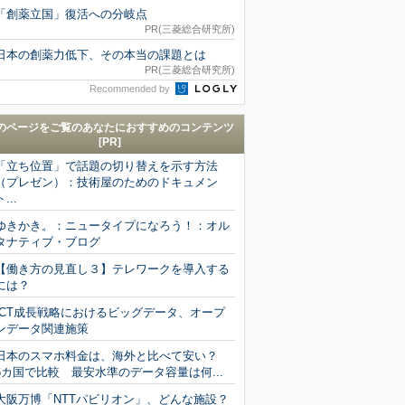
「創薬立国」復活への分岐点
PR(三菱総合研究所)
日本の創薬力低下、その本当の課題とは
PR(三菱総合研究所)
Recommended by
のページをご覧のあなたにおすすめのコンテンツ
[PR]
「立ち位置」で話題の切り替えを示す方法
（プレゼン）：技術屋のためのドキュメン
ト...
ゆきかき。：ニュータイプになろう！：オル
タナティブ・ブログ
【働き方の見直し３】テレワークを導入する
には？
ICT成長戦略におけるビッグデータ、オープ
ンデータ関連施策
日本のスマホ料金は、海外と比べて安い？
6カ国で比較 最安水準のデータ容量は何...
大阪万博「NTTパビリオン」、どんな施設？