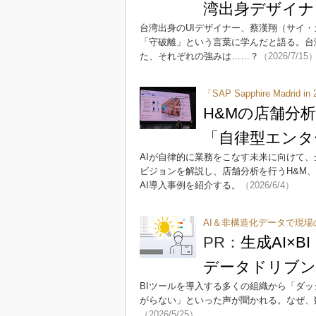
湾出身デザイナ
台湾出身のUIデザイナー、蔡漢翔（サイ・
「守破離」という言葉に学んだと語る。台
た、それぞれの強みは……？
（2026/7/15
「SAP Sapphire Madrid
H&Mの店舗分析
「自律型エンタ
AIが自律的に業務をこなす未来に向けて、企
ビジョンを解説し、店舗分析を行うH&M
AI導入事例を紹介する。
（2026/6/4）
AI＆非構造化データで現
PR：
生成AI×B
データドリブン
BIツールを導入する多くの組織から「ダ
がらない」といった声が聞かれる。なぜ、
（2026/5/25）