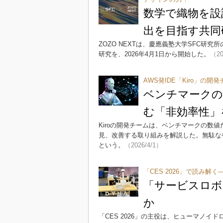
数学で織物を設
出を目指す共同
ZOZO NEXTは、慶應義塾大学SFC
研究を、2026年4月1日から開始した。
（20
AWS発IDE「Kiro」の開
ベンチマークの
む「非効率性」
Kiroの開発チームは、ベンチマークの数
見、改善する取り組みを解説した。無駄な
という。
（2026/4/1）
「CES 2026」で読み
「サービスロボ
か
「CES 2026」の主役は、ヒューマノイ