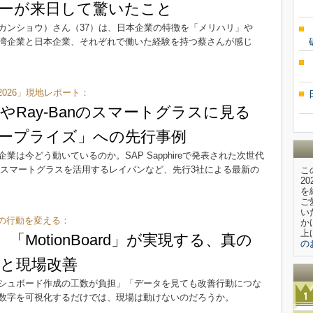
ーが来日して驚いたこと
カンショウ）さん（37）は、日本企業の特徴を「メリハリ」や
湾企業と日本企業、それぞれで働いた経験を持つ蔡さんが感じ
）
 in 2026」現地レポート：
やRay-Banのスマートグラスに見る
ープライズ」への先行事例
業は今どう動いているのか。SAP Sapphireで発表された次世代
、スマートグラスを活用するレイバンなど、先行3社による最新の
こ
2
を
ご
い
場の行動を変える：
か
上
I 「MotionBoard」が実現する、真の
の
と現場改善
ッシュボード作成の工数が負担」「データを見ても改善行動につな
数字を可視化するだけでは、現場は動けないのだろうか。