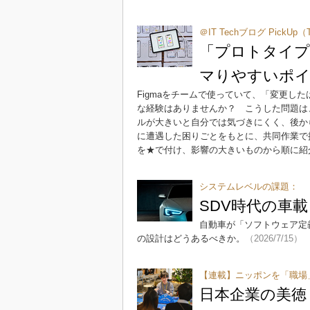
＠IT Techブログ Pick
「プロトタイプ
マりやすいポイ
Figmaをチームで使っていて、「変更し
な経験はありませんか？ こうした問題は、
ルが大きいと自分では気づきにくく、後か
に遭遇した困りごとをもとに、共同作業で
を★で付け、影響の大きいものから順に紹
システムレベルの課題：
SDV時代の車
自動車が「ソフトウェア定
の設計はどうあるべきか。
（2026/7/15）
【連載】ニッポンを「職場
日本企業の美徳