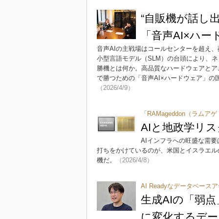
“自販機が話し
「音声AI×ハ
音声AIの主戦場はコールセンターを超え
小型言語モデル（SLM）の台頭により、ネ
勝機とは何か。高品質なハードウェアとア
で勝つための「音声AI×ハードウェア」
（2026/4/9）
「RAMageddon（ラムア
AIと地政学リ
AIインフラへの旺盛な需
打ちをかけているのが、米国とイスラエル
機だ。
（2026/4/8）
AI Readyなデータベー
生成AIの「弱
に変化するデー