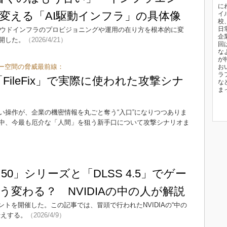
に
変える「AI駆動インフラ」の具体像
イ
校
日
頭がクラウドインフラのプロビジョニングや運用の在り方を根本的に変
企
開した。
（2026/4/21）
回
な
が
ー空間の脅威最前線：
お
ラ
」と「FileFix」で実際に使われた攻撃シナ
な
ま
い操作が、企業の機密情報を丸ごと奪う“入口”になりつつありま
中、今最も厄介な「人間」を狙う新手口について攻撃シナリオま
）
TX 50」シリーズと「DLSS 4.5」でゲー
う変わる？ NVIDIAの中の人が解説
ベントを開催した。この記事では、冒頭で行われたNVIDIAの“中の
伝えする。
（2026/4/9）