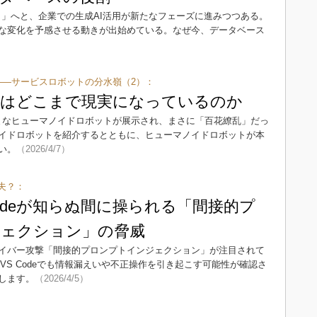
ント」へと、企業での生成AI活用が新たなフェーズに進みつつある。
な変化を予感させる動きが出始めている。なぜ今、データベース
8）
解く――サービスロボットの分水嶺（2）：
ドはどこまで現実になっているのか
まざまなヒューマノイドロボットが展示され、まさに「百花繚乱」だっ
イドロボットを紹介するとともに、ヒューマノイドロボットが本
い。
（2026/4/7）
夫？：
Claudeが知らぬ間に操られる「間接的プ
ェクション」の脅威
サイバー攻撃「間接的プロンプトインジェクション」が注目されて
ールのVS Codeでも情報漏えいや不正操作を引き起こす可能性が確認さ
します。
（2026/4/5）