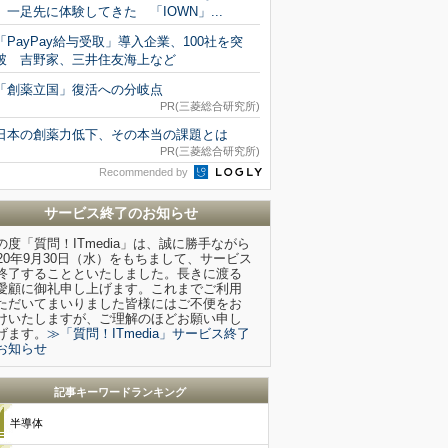
一足先に体験してきた 「IOWN」...
「PayPay給与受取」導入企業、100社を突
破 吉野家、三井住友海上など
「創薬立国」復活への分岐点
PR(三菱総合研究所)
日本の創薬力低下、その本当の課題とは
PR(三菱総合研究所)
Recommended by
サービス終了のお知らせ
の度「質問！ITmedia」は、誠に勝手ながら
020年9月30日（水）をもちまして、サービス
終了することといたしました。長きに渡る
愛顧に御礼申し上げます。これまでご利用
ただいてまいりました皆様にはご不便をお
けいたしますが、ご理解のほどお願い申し
げます。
≫「質問！ITmedia」サービス終了
お知らせ
記事キーワードランキング
半導体