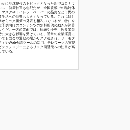
わかに地球規模のトピックとなった新型コロナウ
ルス。健康被害も心配だが、全国規模での臨時休
、マスクやトイレットペーパーの品薄など市民の
常生活への影響も大きくなっている。これに対し
業からの支援策の発表も相次いでいるが、特に今
は子供向けのコンテンツの無料提供の動きが顕著
ようだ。一方産業面では、観光や小売、飲食業等
特に大きな影響を受けている。通常の企業運営に
いても面会や通勤の場がリスク視され、サーモグ
フィやWeb会議ツールの活用、テレワークの実現
どテクノロジーによるリスク回避策への注目が高
っている。