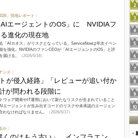
ge 2026」現地レポート：
wを「AIエージェントのOS」に NVIDIAフ
める進化の現在地
「AIカオス」がリスクとなっている。ServiceNowは年次イベン
を強化。NVIDIAのファンCEOが「AIエージェントのOS」と評
を届ける。
（2026/5/18）
ナンス：
ントが侵入経路」「レビューが追い付か
計が問われる段階に
トウェア開発やIT運用において新たなリスクが生まれていること
AIエージェントが生み出すコードのリスクや未承認のエージェン
き合わなければなりません。
（2026/5/17）
るか：
を書くのはもう古い」 インフラエン