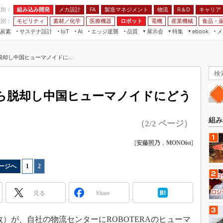
程別：
組み込み開発
メカ設計
製造マネジメント
物流
R＆D
キャリア
FA
業別：
モビリティ
素材／化学
医療機器
ロボット
電機
産業機械
食品・
炭素
サステナ設計
エッジ逆襲
品質
展示会
特集
メ
IoT
AI
ebook
伝承
組み込み開発
CEATEC
読者調査まとめ
編集後記
却し中国ヒューマノイドに...
JIMTOF
保全
メカ設計
つながるクルマ
組込み/エッジ コンピューティング
ス
 AI
製造マネジメント
5G
展＆IoT/5Gソリューション展
VR／AR
FA
ら脱却し中国ヒューマノイドにどう
IIFES
モビリティ
フィールドサービス
国際ロボット展
素材／化学
FPGA
組み
（2/2 ページ）
ジャパンモビリティショー
組み込み画像技術
TECHNO-FRONTIER
[
安藤照乃
，
MONOist
]
組み込みモデリング
人テク展
Windows Embedded
ージへ
1
|
2
スマート工場EXPO
車載ソフト開発
EdgeTech+
見る
Share
ISO26262
日本ものづくりワールド
無償設計ツール
AUTOMOTIVE WORLD
国郵政）が、自社の物流センターにROBOTERAのヒューマ