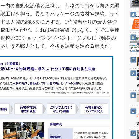
3Dプリンタ
ター内の自動化設備と連携し、荷物の把持から向きの調
産業オープンネット展
デジタルツインとCAE
仕訳工程を担う。異なるパッケージの素材や規格、サイ
S＆OP
率は人間の約85％に達する。1時間当たりの最大処理
安定稼働が可能だ。これは実証実験ではなく、すでに実運
インダストリー4.0
規模のECショッピングイベント「ダブル11（独身の
イノベーション
対応しうる戦力として、今後も調整を進める構えだ。
製造業ビッグデータ
メイドインジャパン
植物工場
知財マネジメント
海外生産
グローバル設計・開発
制御セキュリティ
新型コロナへの対応