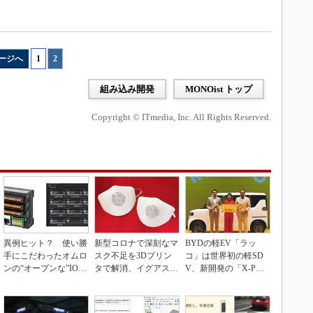
ージへ
1
|
2
組み込み開発
MONOist トップ
Copyright © ITmedia, Inc. All Rights Reserved.
異例ヒット？ 使い勝
新型コロナで深刻なマ
BYDの軽EV「ラッ
手にこだわったオムロ
スク不足を3Dプリン
コ」は世界初の軽SD
ンの“オープンな”IO-L
タで解消、イグアスが
V、新開発の「X-PAC
inkマスター
3Dマスクを開発
K」に電動システ...