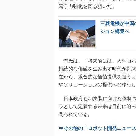
競争力強化を図る狙いだ。
三菱電機が中国
ション構築へ
李氏は、「将来的には、人型ロボ
持続的な価値を生み出す時代が到
在から、総合的な価値提供を担うよ
やソリューションの提供へと移行
日本政府もAI実装に向けた体制
ラとして定着する未来は目前に迫
問われている。
⇒その他の「ロボット開発ニュー