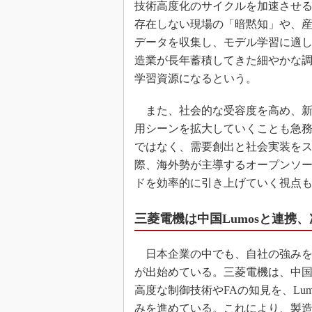
技術高度化のサイクルを加速させ
存在しない現場の「暗黙知」や、
データを収集し、モデル学習に適
造業が長年蓄積してきた細やかな
学習資源になるという。
また、社会的な受容度を高め、新
用シーンを拡大していくことも急
ではなく、需要創出と社会実装を
際、海外勢が主導するオープンソ
ドを効率的に引き上げていく視点
三菱電機は中国Lumosと連携
日本企業の中でも、自社の強みを
が出始めている。三菱電機は、中国
高度な制御技術やFAの知見を、Lu
みを進めている。これにより、製