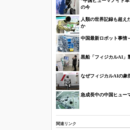
“中国ヒューマノイド
の今
人類の世界記録も超え
か
中国最新ロボット事情
黒船「フィジカルAI
なぜフィジカルAIの象
急成長中の中国ヒューマ
関連リンク