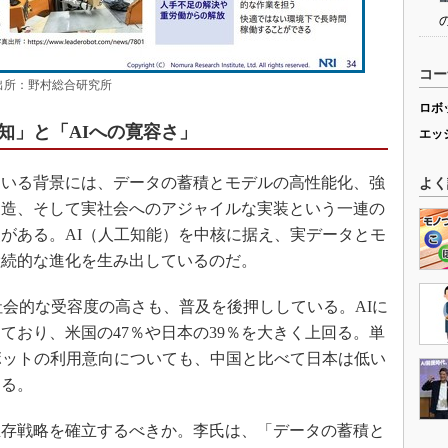
コー
大］ 出所：野村総合研究所
ロボ
知」と「AIへの寛容さ」
エッ
いる背景には、データの蓄積とモデルの高性能化、強
よく
製造、そして実社会へのアジャイルな実装という一連の
がある。AI（人工知能）を中核に据え、実データとモ
継続的な進化を生み出しているのだ。
社会的な受容度の高さも、普及を後押ししている。AIに
ており、米国の47％や日本の39％を大きく上回る。単
ボットの利用意向についても、中国と比べて日本は低い
ある。
存戦略を確立するべきか。李氏は、「データの蓄積と