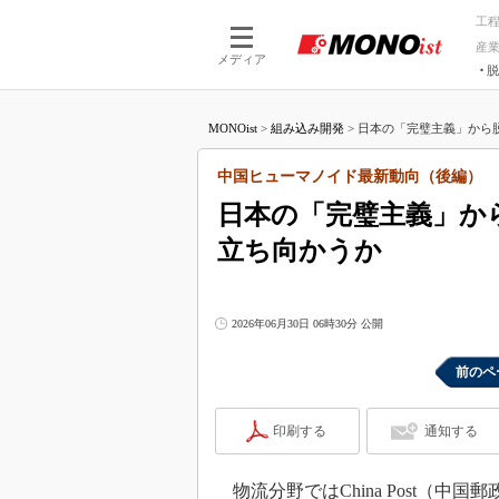
工
産
メディア
脱
つながる技術
AI×技術
MONOist
>
組み込み開発
>
日本の「完璧主義」から脱
つながる工場
AI×設備
つながるサービ
Physical
中国ヒューマノイド最新動向（後編）
日本の「完璧主義」か
立ち向かうか
2026年06月30日 06時30分 公開
前のペ
印刷する
通知する
物流分野ではChina Post（中