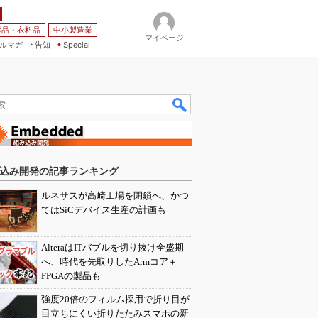
薬品・衣料品
中小製造業
マイページ
ルマガ
告知
Special
込み開発の記事ランキング
ルネサスが高崎工場を閉鎖へ、かつ
てはSiCデバイス生産の計画も
AlteraはITバブルを切り抜け全盛期
へ、時代を先取りしたArmコア＋
FPGAの製品も
強度20倍のフィルム採用で折り目が
目立ちにくい折りたたみスマホの新