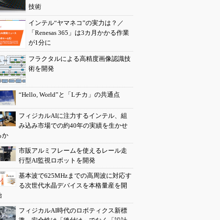
技術
インテル“ヤマネコ”の実力は？／
「Renesas 365」は3カ月かかる作業
が1分に
フラクタルによる高精度画像認識技
術を開発
“Hello, World”と「Lチカ」の共通点
フィジカルAIに注力するインテル、組
み込み市場での約40年の実績を生かせ
るか
市販アルミフレームを使えるレール走
行型AI監視ロボットを開発
基本波で625MHzまでの高周波に対応す
る次世代水晶デバイスを本格量産を開
始
フィジカルAI時代のロボティクス新標