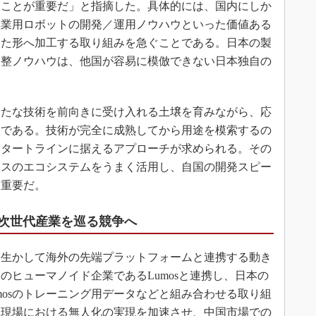
ることが重要だ」と指摘した。具体的には、国内にしか
産業用ロボットの開発／運用ノウハウといった価値ある
した形へ加工する取り組みを急ぐことである。日本の製
調整ノウハウは、他国が容易に模倣できない日本独自の
たな技術を前向きに受け入れる土壌を育みながら、応
務である。技術が完全に成熟してから用途を模索するの
スタートラインに据えるアプローチが求められる。その
ースのエコシステムをうまく活用し、自国の開発スピー
も重要だ。
、次世代産業を巡る競争へ
生かして海外の先端プラットフォームと連携する動き
のヒューマノイド企業であるLumosと連携し、日本の
mosのトレーニング用データなどと組み合わせる取り組
造現場における無人化の実現を加速させ、中国市場での