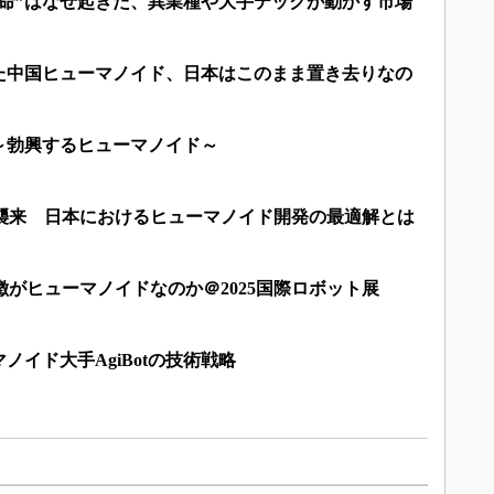
革命”はなぜ起きた、異業種や大手テックが動かす市場
た中国ヒューマノイド、日本はこのまま置き去りなの
～勃興するヒューマノイド～
」襲来 日本におけるヒューマノイド開発の最適解とは
徴がヒューマノイドなのか＠2025国際ロボット展
ノイド大手AgiBotの技術戦略