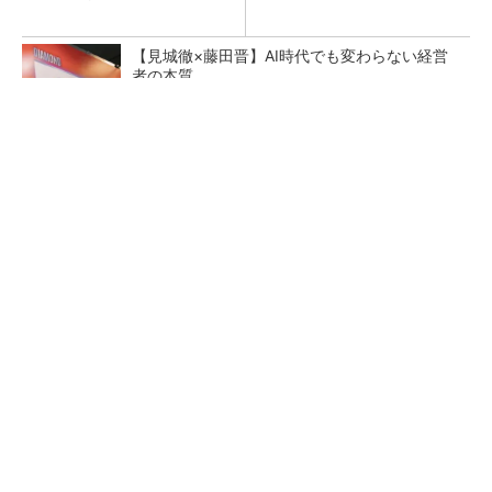
【見城徹×藤田晋】AI時代でも変わらない経営
者の本質
PR(FINCHI on GOETHE)
量産プロセスで、完璧な量産（組み立て）と検
査ができない理由
少ないX線や造影剤でも高画質に、心臓カテー
テル向けの新画像技術