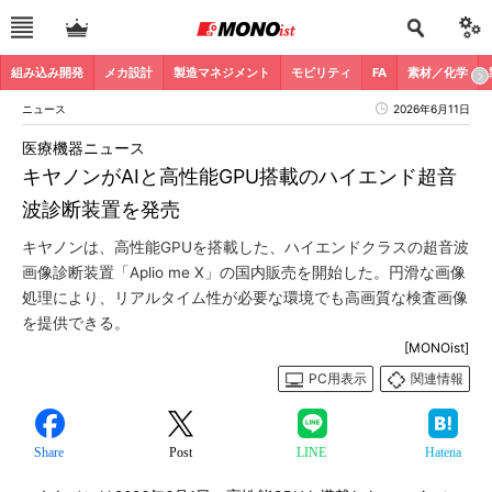
組み込み開発
メカ設計
製造マネジメント
モビリティ
FA
素材／化学
ニュース
2026年6月11日
医療機器ニュース
キヤノンがAIと高性能GPU搭載のハイエンド超音
波診断装置を発売
キヤノンは、高性能GPUを搭載した、ハイエンドクラスの超音波
画像診断装置「Aplio me X」の国内販売を開始した。円滑な画像
処理により、リアルタイム性が必要な環境でも高画質な検査画像
を提供できる。
[MONOist]
PC用表示
関連情報
Share
Post
LINE
Hatena