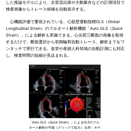
した推論モデルにより、左室流出路や大動脈弁などの計測項目で
検査画像からトレース候補を自動表示する。
心機能評価で重視されている、心筋壁運動指標GLS（Global
Longitudinal Strain）のフルオート解析機能「Auto GLS（Quick
Strain）」による解析も実施できる。心尖部三断面の画像を取得
するだけで、断面選択から初期輪郭自動トレース、解析までをワ
ンタッチで実行できる。血管や産婦人科領域の自動計測にも対応
し、検査時間の短縮が見込まれる。
「Auto GLS（Quick Strain）」によるGLSのフル
オート解析が可能［クリックで拡大］ 出所：キヤ