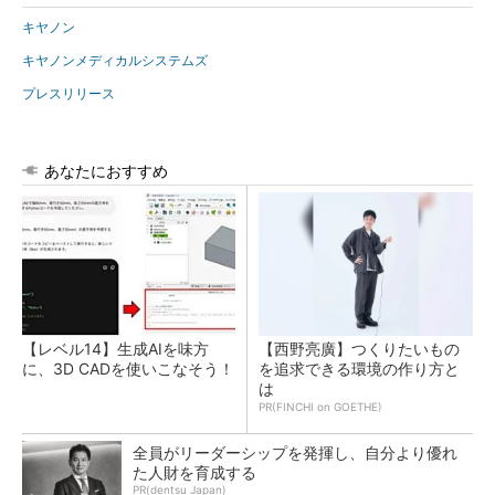
キヤノン
キヤノンメディカルシステムズ
プレスリリース
あなたにおすすめ
【レベル14】生成AIを味方
【西野亮廣】つくりたいもの
に、3D CADを使いこなそう！
を追求できる環境の作り方と
は
PR(FINCHI on GOETHE)
全員がリーダーシップを発揮し、自分より優れ
た人財を育成する
PR(dentsu Japan)