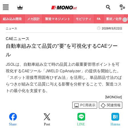
組み込み開発
メカ設計
製造マネジメント
モビリティ
FA
素材／化学
ニュース
2026年5月22日
CAEニュース
自動車組み立て品質の“要”を可視化するCAEツー
ル
JSOLは、自動車組み立て時の品質上の最重要管理ポイントを可
視化するCAEツール「JWELD CpAnalyzer」の提供を開始した。
「スポット溶接専用固有ひずみ法」を活用し、単品部品寸法のば
らつきが組み立て品質に与える影響を分析することで、製造コス
トの最小化を支援する。
[MONOist]
PC用表示
関連情報
Share
Post
LINE
Hatena