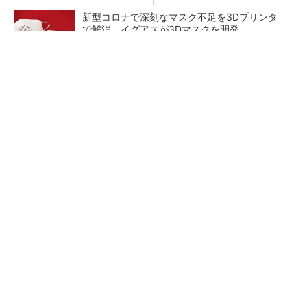
新型コロナで深刻なマスク不足を3Dプリンタ
で解消、イグアスが3Dマスクを開発
【レベル14】生成AIを味方に、3D CADを使い
こなそう！
狭小な駐車場に、シャープがポールカメラ式製
品発表 市場シェア10％目指す