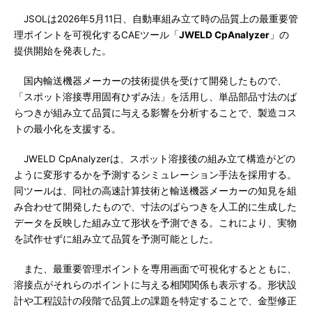
JSOLは2026年5月11日、自動車組み立て時の品質上の最重要管
理ポイントを可視化するCAEツール「
JWELD CpAnalyzer
」の
提供開始を発表した。
国内輸送機器メーカーの技術提供を受けて開発したもので、
「スポット溶接専用固有ひずみ法」を活用し、単品部品寸法のば
らつきが組み立て品質に与える影響を分析することで、製造コス
トの最小化を支援する。
JWELD CpAnalyzerは、スポット溶接後の組み立て構造がどの
ように変形するかを予測するシミュレーション手法を採用する。
同ツールは、同社の高速計算技術と輸送機器メーカーの知見を組
み合わせて開発したもので、寸法のばらつきを人工的に生成した
データを反映した組み立て形状を予測できる。これにより、実物
を試作せずに組み立て品質を予測可能とした。
また、最重要管理ポイントを専用画面で可視化するとともに、
溶接点がそれらのポイントに与える相関関係も表示する。形状設
計や工程設計の段階で品質上の課題を特定することで、金型修正