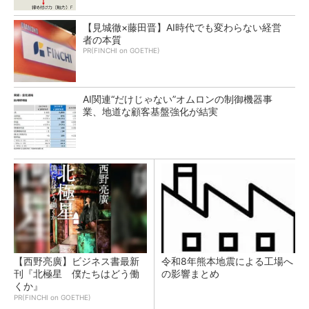
【見城徹×藤田晋】AI時代でも変わらない経営
者の本質
PR(FINCHI on GOETHE)
AI関連“だけじゃない”オムロンの制御機器事
業、地道な顧客基盤強化が結実
【西野亮廣】ビジネス書最新
令和8年熊本地震による工場へ
刊『北極星 僕たちはどう働
の影響まとめ
くか』
PR(FINCHI on GOETHE)