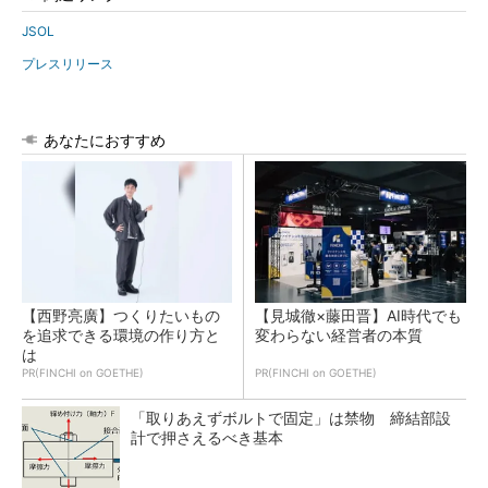
JSOL
プレスリリース
あなたにおすすめ
【西野亮廣】つくりたいもの
【見城徹×藤田晋】AI時代でも
を追求できる環境の作り方と
変わらない経営者の本質
は
PR(FINCHI on GOETHE)
PR(FINCHI on GOETHE)
「取りあえずボルトで固定」は禁物 締結部設
計で押さえるべき基本