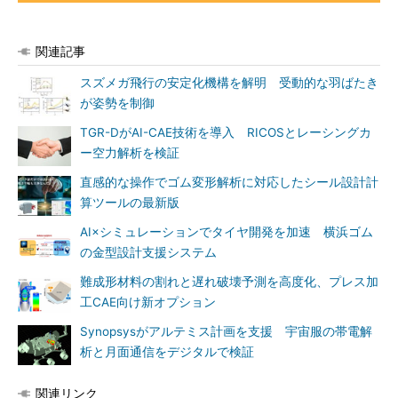
関連記事
スズメガ飛行の安定化機構を解明 受動的な羽ばたき
が姿勢を制御
TGR-DがAI-CAE技術を導入 RICOSとレーシングカ
ー空力解析を検証
直感的な操作でゴム変形解析に対応したシール設計計
算ツールの最新版
AI×シミュレーションでタイヤ開発を加速 横浜ゴム
の金型設計支援システム
難成形材料の割れと遅れ破壊予測を高度化、プレス加
工CAE向け新オプション
Synopsysがアルテミス計画を支援 宇宙服の帯電解
析と月面通信をデジタルで検証
関連リンク