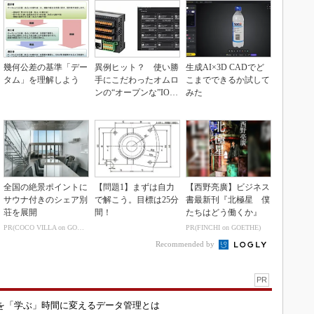
幾何公差の基準「デー
異例ヒット？ 使い勝
生成AI×3D CADでど
タム」を理解しよう
手にこだわったオムロ
こまでできるか試して
ンの“オープンな”IO-L
みた
inkマスター
全国の絶景ポイントに
【問題1】まずは自力
【西野亮廣】ビジネス
サウナ付きのシェア別
で解こう。目標は25分
書最新刊『北極星 僕
荘を展開
間！
たちはどう働くか』
PR(COCO VILLA on GOETHE)
PR(FINCHI on GOETHE)
Recommended by
PR
を「学ぶ」時間に変えるデータ管理とは