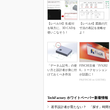
【レベル14】生成AI
【レベル4】図面の穴
を味方に、3D CADを
寸法の表記を攻略せ
使いこなそう！
よ！
「データム記号」の使
FINCHI主催「IVS202
い方と設計者が身に付
6」トークセッション
けておくべき作法
が話題に！
PR(FINCHI on GOETHE)
TechFactory ホワイトペーパー新着情報
若手設計者が育たない？ 「探す」時間