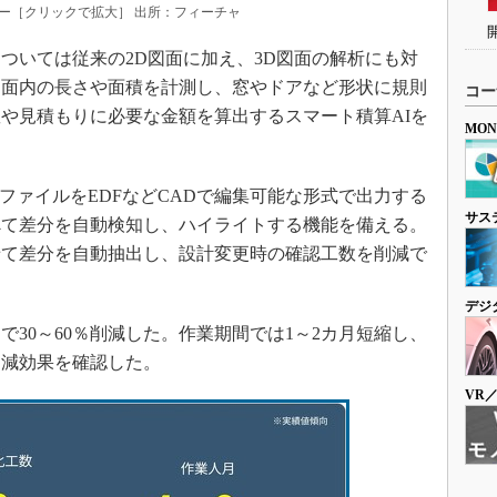
理フロー［クリックで拡大］ 出所：フィーチャ
いては従来の2D図面に加え、3D図面の解析にも対
図面内の長さや面積を計測し、窓やドアなど形状に規則
コー
や見積もりに必要な金額を算出するスマート積算AIを
MO
ファイルをEDFなどCADで編集可能な形式で出力する
サス
べて差分を自動検知し、ハイライトする機能を備える。
せて差分を自動抽出し、設計変更時の確認工数を削減で
デジ
30～60％削減した。作業期間では1～2カ月短縮し、
削減効果を確認した。
VR