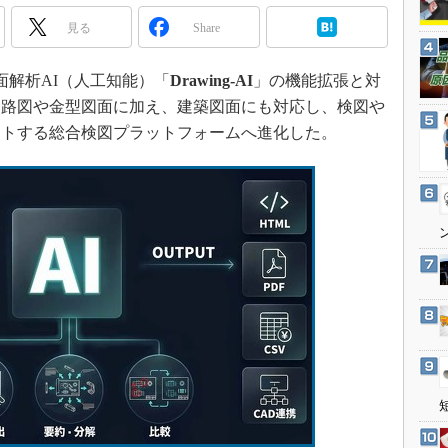
3Dプリンタ
産業オープンネット展
見る
Share
デジタルツインとCAE
S＆OP
面解析AI（人工知能）「
Drawing-AI
」の機能拡張と対
インダストリー4.0
回路図や金型図面に加え、建築図面にも対応し、検図や
イノベーション
ートする総合検図プラットフォームへ進化した。
製造業ビッグデータ
メイドインジャパン
植物工場
知財マネジメント
海外生産
グローバル設計・開発
制御セキュリティ
新型コロナへの対応