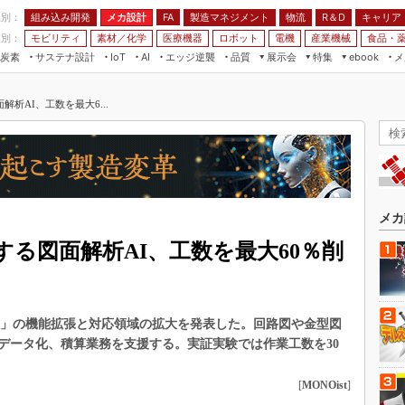
程別：
組み込み開発
メカ設計
製造マネジメント
物流
R＆D
キャリア
FA
業別：
モビリティ
素材／化学
医療機器
ロボット
電機
産業機械
食品・
炭素
サステナ設計
エッジ逆襲
品質
展示会
特集
メ
IoT
AI
ebook
伝承
組み込み開発
CEATEC
読者調査まとめ
編集後記
析AI、工数を最大6...
JIMTOF
保全
メカ設計
つながるクルマ
組込み/エッジ コンピューティング
ス
 AI
製造マネジメント
5G
展＆IoT/5Gソリューション展
VR／AR
FA
IIFES
モビリティ
フィールドサービス
国際ロボット展
素材／化学
FPGA
メカ
ジャパンモビリティショー
組み込み画像技術
る図面解析AI、工数を最大60％削
TECHNO-FRONTIER
組み込みモデリング
人テク展
Windows Embedded
スマート工場EXPO
g-AI」の機能拡張と対応領域の拡大を発表した。回路図や金型図
車載ソフト開発
EdgeTech+
データ化、積算業務を支援する。実証実験では作業工数を30
ISO26262
日本ものづくりワールド
無償設計ツール
[
MONOist
]
AUTOMOTIVE WORLD