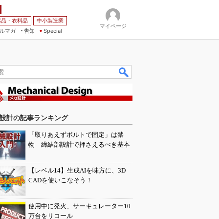
薬品・衣料品
中小製造業
マイページ
ルマガ
告知
Special
設計の記事ランキング
「取りあえずボルトで固定」は禁
物 締結部設計で押さえるべき基本
【レベル14】生成AIを味方に、3D
CADを使いこなそう！
使用中に発火、サーキュレーター10
万台をリコール