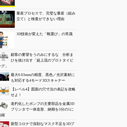
量産プロセスで、完璧な量産（組み
立て）と検査ができない理由
3D技術が変えた「靴選び」の常識
顧客の要望をうのみにするな 分析ま
ひを抜け出す「超上流のプロトタイピ
ング」
最大0.03mmの精度、黒色／光沢素材に
も対応する4モード3Dスキャナー
【レベル4】図面の穴寸法の表記を攻略
せよ！
老朽化したポンプの主要部品を金属3D
プリンタで一体造形、納期を3分の1に
短縮
新型コロナで深刻なマスク不足を3Dプ