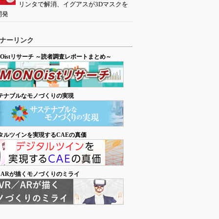
リンタで解消、イグアスが3Dマスクを
開発
ナーリンク
NOistリサーチ ～読者調査レポートまとめ～
テナブルなモノづくりの実現
タルツインを実現するCAEの真価
／ARが描くモノづくりのミライ