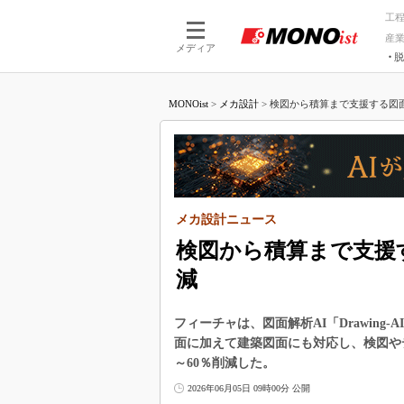
工
産
メディア
脱
つながる技術
AI×技術
MONOist
>
メカ設計
>
検図から積算まで支援する図面解
つながる工場
AI×設備
つながるサービ
Physical
メカ設計ニュース
検図から積算まで支援す
減
フィーチャは、図面解析AI「Drawin
面に加えて建築図面にも対応し、検図や
～60％削減した。
2026年06月05日 09時00分 公開