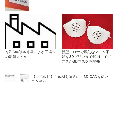
令和8年熊本地震による工場へ
新型コロナで深刻なマスク不
の影響まとめ
足を3Dプリンタで解消、イグ
アスが3Dマスクを開発
【レベル14】生成AIを味方に、3D CADを使い
こなそう！
【西野亮廣】ビジネス書最新刊『北極星 僕た
ちはどう働くか』
PR(FINCHI on GOETHE)