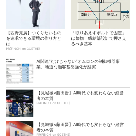
【西野亮廣】つくりたいもの
「取りあえずボルトで固定」
を追求できる環境の作り方と
は禁物 締結部設計で押さえ
は
るべき基本
PR(FINCHI on GOETHE)
AI関連“だけじゃない”オムロンの制御機器事
業、地道な顧客基盤強化が結実
【見城徹×藤田晋】AI時代でも変わらない経営
者の本質
PR(FINCHI on GOETHE)
【見城徹×藤田晋】AI時代でも変わらない経営
者の本質
PR(FINCHI on GOETHE)