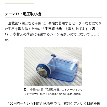
テーマ17：毛玉取り機
連載第17回となる今回は、冬場に着用するセーターなどにでき
た毛玉を取り除くための「
毛玉取り機
」を取り上げます（
図
1
）。衣替えの季節に活躍するシーンも多いのではないでしょう
か。
図1
今回のお題「毛玉取り機」のイメージ［クリ
ックで拡大］ 出所：iStock／White Bear Studio
100円均一という制約がある中でも、衣類ケアという目的を確