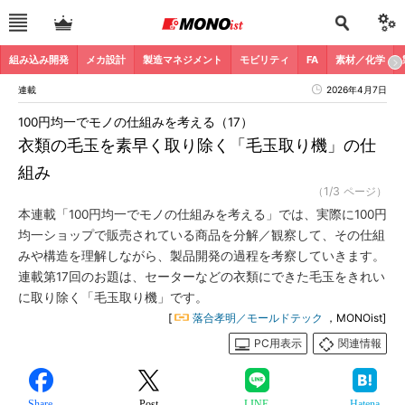
組み込み開発
メカ設計
製造マネジメント
モビリティ
FA
素材／化学
連載
2026年4月7日
100円均一でモノの仕組みを考える（17）
衣類の毛玉を素早く取り除く「毛玉取り機」の仕
組み
（1/3 ページ）
本連載「100円均一でモノの仕組みを考える」では、実際に100円
均一ショップで販売されている商品を分解／観察して、その仕組
みや構造を理解しながら、製品開発の過程を考察していきます。
連載第17回のお題は、セーターなどの衣類にできた毛玉をきれい
に取り除く「毛玉取り機」です。
[
落合孝明／モールドテック
，MONOist]
PC用表示
関連情報
Share
Post
LINE
Hatena