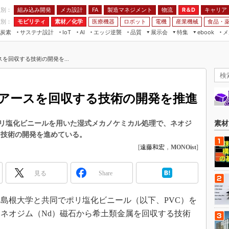
程別：
組み込み開発
メカ設計
製造マネジメント
物流
R＆D
キャリア
FA
業別：
モビリティ
素材／化学
医療機器
ロボット
電機
産業機械
食品・
炭素
サステナ設計
エッジ逆襲
品質
展示会
特集
メ
IoT
AI
ebook
伝承
組み込み開発
CEATEC
読者調査まとめ
編集後記
を回収する技術の開発を...
JIMTOF
保全
メカ設計
つながるクルマ
組込み/エッジ コンピューティング
ス
 AI
製造マネジメント
5G
展＆IoT/5Gソリューション展
VR／AR
FA
アースを回収する技術の開発を推進
IIFES
モビリティ
フィールドサービス
国際ロボット展
素材／化学
FPGA
リ塩化ビニールを用いた湿式メカノケミカル処理で、ネオジ
素材
ジャパンモビリティショー
る技術の開発を進めている。
組み込み画像技術
TECHNO-FRONTIER
[
遠藤和宏
，
MONOist
]
組み込みモデリング
人テク展
Windows Embedded
見る
Share
スマート工場EXPO
車載ソフト開発
EdgeTech+
、島根大学と共同でポリ塩化ビニール（以下、PVC）を
ISO26262
日本ものづくりワールド
ネオジム（Nd）磁石から希土類金属を回収する技術
無償設計ツール
AUTOMOTIVE WORLD