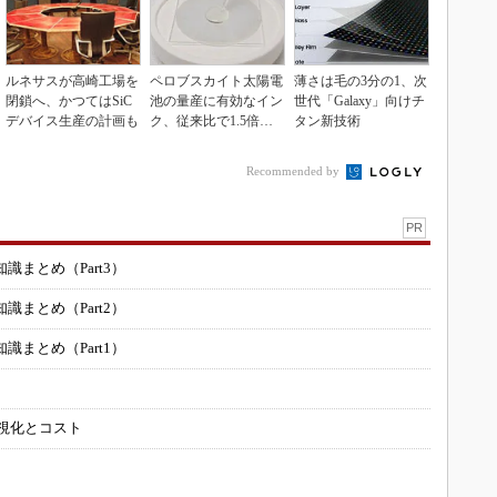
ルネサスが高崎工場を
ペロブスカイト太陽電
薄さは毛の3分の1、次
閉鎖へ、かつてはSiC
池の量産に有効なイン
世代「Galaxy」向けチ
デバイス生産の計画も
ク、従来比で1.5倍の
タン新技術
性能向上
Recommended by
PR
まとめ（Part3）
まとめ（Part2）
まとめ（Part1）
可視化とコスト