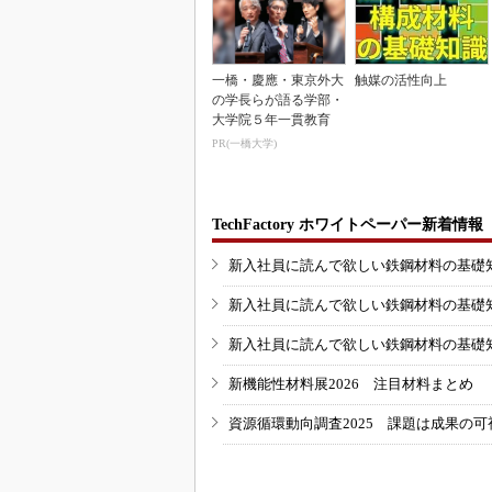
一橋・慶應・東京外大
触媒の活性向上
の学長らが語る学部・
大学院５年一貫教育
PR(一橋大学)
TechFactory ホワイトペーパー新着情報
新入社員に読んで欲しい鉄鋼材料の基礎知識
新入社員に読んで欲しい鉄鋼材料の基礎知識
新入社員に読んで欲しい鉄鋼材料の基礎知識
新機能性材料展2026 注目材料まとめ
資源循環動向調査2025 課題は成果の