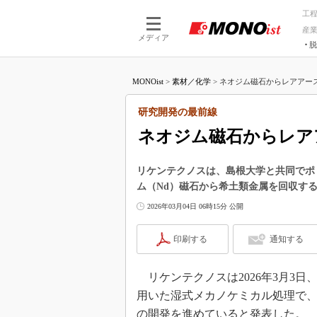
工
産
メディア
脱
つながる技術
AI×技術
MONOist
>
素材／化学
>
ネオジム磁石からレアアース
つながる工場
AI×設備
つながるサービ
Physical
研究開発の最前線
ネオジム磁石からレア
リケンテクノスは、島根大学と共同でポ
ム（Nd）磁石から希土類金属を回収す
2026年03月04日 06時15分 公開
印刷する
通知する
リケンテクノスは2026年3月3日
用いた湿式メカノケミカル処理で、
の開発を進めていると発表した。