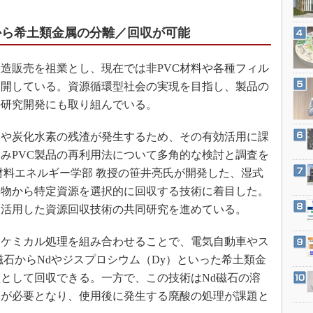
3Dプリンタ
産業オープンネット展
デジタルツインとCAE
から希土類金属の分離／回収が可能
S＆OP
造販売を祖業とし、現在では非PVC材料や各種フィル
インダストリー4.0
展開している。資源循環型社会の実現を目指し、製品の
イノベーション
の研究開発にも取り組んでいる。
製造業ビッグデータ
メイドインジャパン
スや炭化水素の残渣が発生するため、その有効活用に課
みPVC製品の再利用法について多角的な検討と調査を
植物工場
材料エネルギー学部 教授の笹井亮氏が開発した、湿式
知財マネジメント
棄物から特定資源を選択的に回収する技術に着目した。
海外生産
を活用した資源回収技術の共同研究を進めている。
グローバル設計・開発
ケミカル処理を組み合わせることで、電気自動車やス
制御セキュリティ
磁石からNdやジスプロシウム（Dy）といった希土類金
新型コロナへの対応
として回収できる。一方で、この技術はNd磁石の溶
用が必要となり、使用後に発生する廃酸の処理が課題と