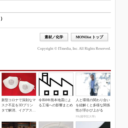
ス）
素材／化学
MONOist トップ
Copyright © ITmedia, Inc. All Rights Reserved.
新型コロナで深刻なマ
令和8年熊本地震によ
人と環境の関わり合い
スク不足を3Dプリン
る工場への影響まとめ
を紐解くと多様な関係
タで解消、イグアスが
性が浮かび上がる
3Dマスクを開発
PR(國學院大學)