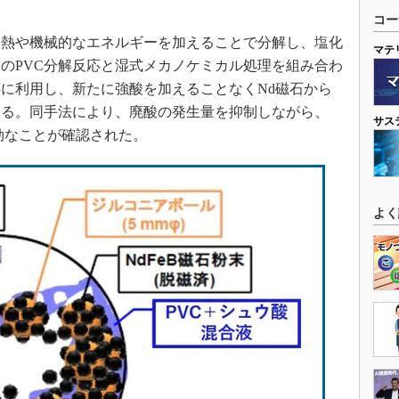
コー
加熱や機械的なエネルギーを加えることで分解し、塩化
マテ
のPVC分解反応と湿式メカノケミカル処理を組み合わ
応に利用し、新たに強酸を加えることなくNd磁石から
なる。同手法により、廃酸の発生量を抑制しながら、
サス
効なことが確認された。
よく