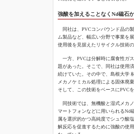
強酸を加えることなくNd磁石
同社は、PVCコンパウンド品の製
ム製品など、幅広い分野で事業を
使用後を見据えたリサイクル技術
一方、PVCは分解時に腐食性ガ
題があった。そこで、同社は使用済
続けていた。その中で、島根大学 
メカノケミカル処理による固体廃
そして、この技術をベースにPVC
同技術では、無機酸と湿式メカノ
マートフォンなどに用いられるNd
属を選択的かつ高純度でシュウ酸塩
解反応を促進するために強酸の使