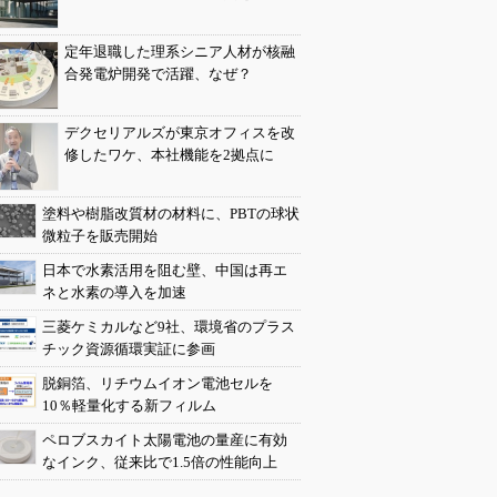
定年退職した理系シニア人材が核融
合発電炉開発で活躍、なぜ？
デクセリアルズが東京オフィスを改
修したワケ、本社機能を2拠点に
塗料や樹脂改質材の材料に、PBTの球状
微粒子を販売開始
日本で水素活用を阻む壁、中国は再エ
ネと水素の導入を加速
三菱ケミカルなど9社、環境省のプラス
チック資源循環実証に参画
脱銅箔、リチウムイオン電池セルを
10％軽量化する新フィルム
ペロブスカイト太陽電池の量産に有効
なインク、従来比で1.5倍の性能向上