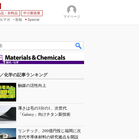
薬品・衣料品
中小製造業
マイページ
ルマガ
告知
Special
／化学の記事ランキング
触媒の活性向上
薄さは毛の3分の1、次世代
「Galaxy」向けチタン新技術
リンテック、200億円投じ福岡に次
世代半導体材料の研究拠点を開設