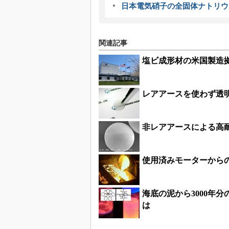
日本電気硝子の全固体ナトリウ
関連記事
塩ビ成形材の米国製造
レアアースを使わず透
非レアアースによる高
使用済みモーターから
海底の泥から3000年
は