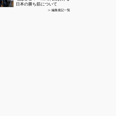
日本の勝ち筋について
≫
編集後記一覧