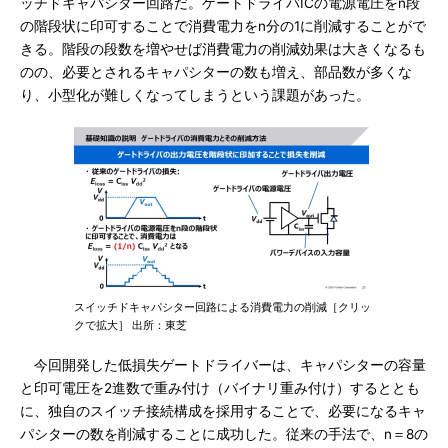
ッチドキャパシター回路だ。ゲートドライバICの電源電圧をn段
の階段状に印可することで消費電力をn分の1に削減することがで
きる。階段の段数を増やせば消費電力の削減効果は大きくなるも
のの、必要とされるキャパシターの数も増え、部品数が多くな
り、小型化が難しくなってしまうという課題があった。
スイッチドキャパシター回路による消費電力の削減［クリッ
クで拡大］ 出所：東芝
今回開発した低損失ゲートドライバーは、キャパシターの容量
と印可電圧を2進数で重み付け（バイナリ重み付け）するととも
に、独自のスイッチ接続構成を採用することで、必要になるキャ
パシターの数を削減することに成功した。従来の手法で、n＝8の