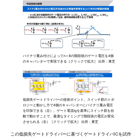
バイナリ重み付けによってn＝8の階段状のゲート電圧を4個
のキャパシターで実現できる［クリックで拡大］ 出所：東芝
低損失ゲートドライバーの技術ポイント。スイッチ群のトポ
ロジーと動かし方で4個のキャパシターにバイナリ重み電圧
を印加できる（左）。ゲート電流Igを基準にスイッチ群を自
動で動かすことで、最適なタイミングで階段状の電圧が変化
させられる（右）［クリックで拡大］ 出所：東芝
この低損失ゲートドライバーに基づくゲートドライバICを試作