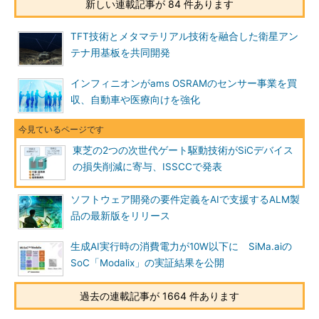
新しい連載記事が 84 件あります
TFT技術とメタマテリアル技術を融合した衛星アン
テナ用基板を共同開発
インフィニオンがams OSRAMのセンサー事業を買
収、自動車や医療向けを強化
東芝の2つの次世代ゲート駆動技術がSiCデバイス
の損失削減に寄与、ISSCCで発表
ソフトウェア開発の要件定義をAIで支援するALM製
品の最新版をリリース
生成AI実行時の消費電力が10W以下に SiMa.aiの
SoC「Modalix」の実証結果を公開
過去の連載記事が 1664 件あります