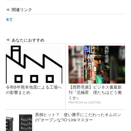
関連リンク
東芝
あなたにおすすめ
令和8年熊本地震による工場へ
【西野亮廣】ビジネス書最新
の影響まとめ
刊『北極星 僕たちはどう働
くか』
PR(FINCHI on GOETHE)
異例ヒット？ 使い勝手にこだわったオムロン
の“オープンな”IO-Linkマスター