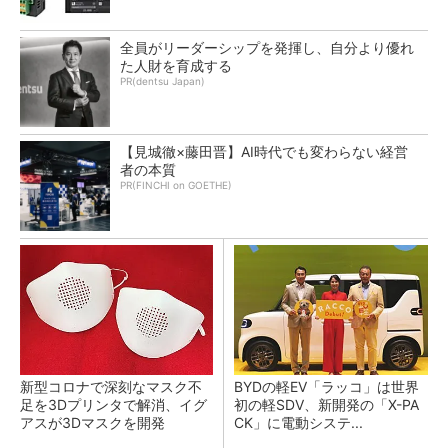
全員がリーダーシップを発揮し、自分より優れ
た人財を育成する
PR(dentsu Japan)
【見城徹×藤田晋】AI時代でも変わらない経営
者の本質
PR(FINCHI on GOETHE)
新型コロナで深刻なマスク不
BYDの軽EV「ラッコ」は世界
足を3Dプリンタで解消、イグ
初の軽SDV、新開発の「X-PA
アスが3Dマスクを開発
CK」に電動システ...