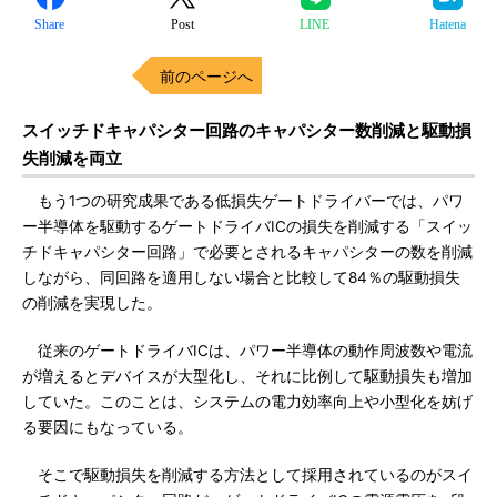
Share
Post
LINE
Hatena
前のページへ
スイッチドキャパシター回路のキャパシター数削減と駆動損
失削減を両立
もう1つの研究成果である低損失ゲートドライバーでは、パワ
ー半導体を駆動するゲートドライバICの損失を削減する「スイッ
チドキャパシター回路」で必要とされるキャパシターの数を削減
しながら、同回路を適用しない場合と比較して84％の駆動損失
の削減を実現した。
従来のゲートドライバICは、パワー半導体の動作周波数や電流
が増えるとデバイスが大型化し、それに比例して駆動損失も増加
していた。このことは、システムの電力効率向上や小型化を妨げ
る要因にもなっている。
そこで駆動損失を削減する方法として採用されているのがスイ