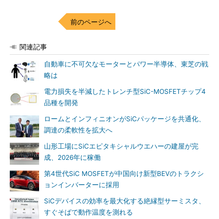
前のページへ
関連記事
自動車に不可欠なモーターとパワー半導体、東芝の戦
略は
電力損失を半減したトレンチ型SiC-MOSFETチップ4
品種を開発
ロームとインフィニオンがSiCパッケージを共通化、
調達の柔軟性を拡大へ
山形工場にSiCエピタキシャルウエハーの建屋が完
成、2026年に稼働
第4世代SiC MOSFETが中国向け新型BEVのトラクシ
ョンインバーターに採用
SiCデバイスの効率を最大化する絶縁型サーミスタ、
すぐそばで動作温度を測れる