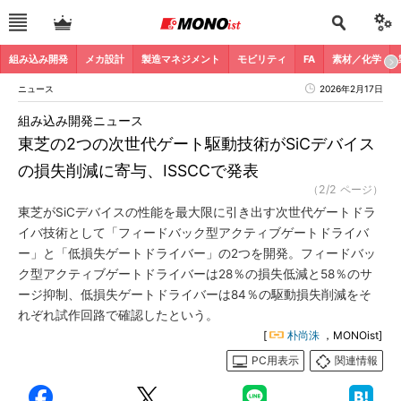
組み込み開発
メカ設計
製造マネジメント
モビリティ
FA
素材／化学
ニュース
2026年2月17日
組み込み開発ニュース
東芝の2つの次世代ゲート駆動技術がSiCデバイス
の損失削減に寄与、ISSCCで発表
（2/2 ページ）
東芝がSiCデバイスの性能を最大限に引き出す次世代ゲートドラ
イバ技術として「フィードバック型アクティブゲートドライバ
ー」と「低損失ゲートドライバー」の2つを開発。フィードバッ
ク型アクティブゲートドライバーは28％の損失低減と58％のサ
ージ抑制、低損失ゲートドライバーは84％の駆動損失削減をそ
れぞれ試作回路で確認したという。
[
朴尚洙
，MONOist]
PC用表示
関連情報