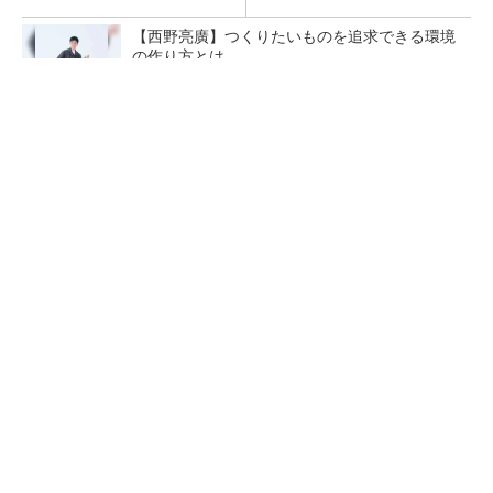
【西野亮廣】つくりたいものを追求できる環境
の作り方とは
PR(FINCHI on GOETHE)
ペロブスカイト太陽電池の量産に有効なイン
ク、従来比で1.5倍の性能向上
【レベル14】生成AIを味方に、3D CADを使い
こなそう！