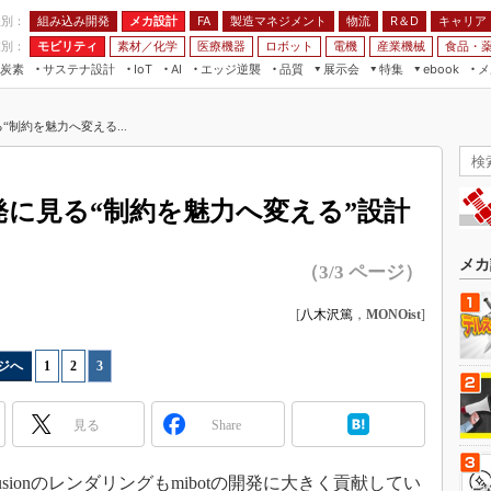
程別：
組み込み開発
メカ設計
製造マネジメント
物流
R＆D
キャリア
FA
業別：
モビリティ
素材／化学
医療機器
ロボット
電機
産業機械
食品・
炭素
サステナ設計
エッジ逆襲
品質
展示会
特集
メ
IoT
AI
ebook
伝承
組み込み開発
CEATEC
読者調査まとめ
編集後記
る“制約を魅力へ変える...
JIMTOF
保全
メカ設計
つながるクルマ
組込み/エッジ コンピューティング
ス
 AI
製造マネジメント
5G
展＆IoT/5Gソリューション展
VR／AR
FA
開発に見る“制約を魅力へ変える”設計
IIFES
モビリティ
フィールドサービス
国際ロボット展
素材／化学
FPGA
メカ
（3/3 ページ）
ジャパンモビリティショー
組み込み画像技術
TECHNO-FRONTIER
[
八木沢篤
，
MONOist
]
組み込みモデリング
人テク展
Windows Embedded
ジへ
1
|
2
|
3
スマート工場EXPO
車載ソフト開発
EdgeTech+
見る
Share
ISO26262
日本ものづくりワールド
無償設計ツール
AUTOMOTIVE WORLD
ionのレンダリングもmibotの開発に大きく貢献してい