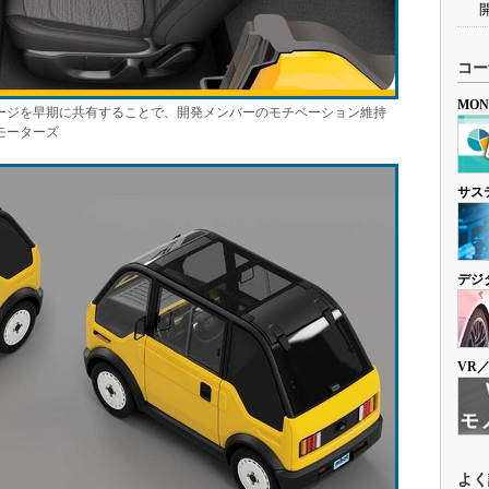
コー
MO
イメージを早期に共有することで、開発メンバーのモチベーション維持
モーターズ
サス
デジ
VR
よく