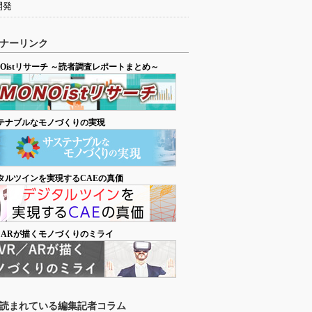
開発
ナーリンク
NOistリサーチ ～読者調査レポートまとめ～
テナブルなモノづくりの実現
タルツインを実現するCAEの真価
／ARが描くモノづくりのミライ
読まれている編集記者コラム