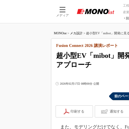
工
産
メディア
脱
つながる技術
AI×技術
MONOist
>
メカ設計
>
超小型EV「mibot」開発に見
つながる工場
AI×設備
つながるサービ
Physical
Fusion Connect 2026 講演レポート
超小型EV「mibot」
アプローチ
2026年02月17日 08時00分 公開
前のペー
印刷する
通知する
また、モデリングだけでなく、Fus