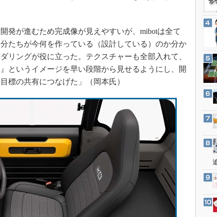
3Dプリンタ
産業オープンネット展
デジタルツインとCAE
発が進むため完成像が見えやすいが、mibotは全て
S＆OP
自分たちが今何を作っている（設計している）のか分か
インダストリー4.0
ンダリングが役に立った。テクスチャーも全部入れて、
イノベーション
よ』というイメージを早い段階から見せるようにし、開
製造業ビッグデータ
や目標の共有につなげた」（岡本氏）
メイドインジャパン
植物工場
知財マネジメント
海外生産
グローバル設計・開発
制御セキュリティ
新型コロナへの対応