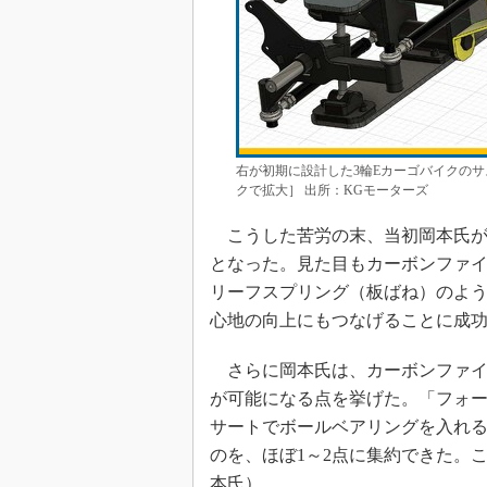
右が初期に設計した3輪Eカーゴバイクの
クで拡大］ 出所：KGモーターズ
こうした苦労の末、当初岡本氏が
となった。見た目もカーボンファ
リーフスプリング（板ばね）のよ
心地の向上にもつなげることに成
さらに岡本氏は、カーボンファイ
が可能になる点を挙げた。「フォ
サートでボールベアリングを入れる
のを、ほぼ1～2点に集約できた。こ
本氏）。