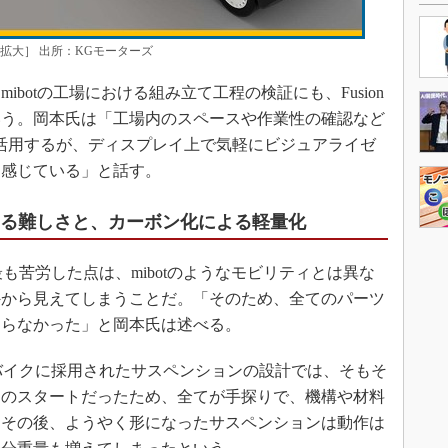
で拡大］ 出所：KGモーターズ
botの工場における組み立て工程の検証にも、Fusion
いう。岡本氏は「工場内のスペースや作業性の確認など
活用するが、ディスプレイ上で気軽にビジュアライゼ
て感じている」と話す。
える難しさと、カーボン化による軽量化
苦労した点は、mibotのようなモビリティとは異な
外から見えてしまうことだ。「そのため、全てのパーツ
ならなかった」と岡本氏は述べる。
バイクに採用されたサスペンションの設計では、そもそ
らのスタートだったため、全てが手探りで、機構や材料
。その後、ようやく形になったサスペンションは動作は