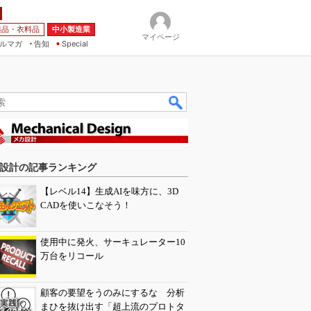
薬品・衣料品
中小製造業
マイページ
ルマガ
告知
Special
設計の記事ランキング
【レベル14】生成AIを味方に、3D
CADを使いこなそう！
使用中に発火、サーキュレーター10
万台をリコール
顧客の要望をうのみにするな 分析
まひを抜け出す「超上流のプロトタ