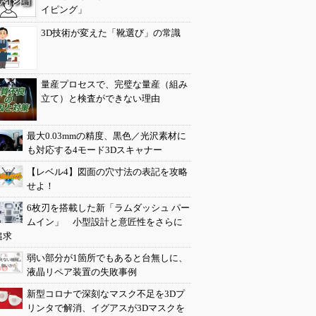
イピング」
3D技術が変えた「靴選び」の常識
量産プロセスで、完璧な量産（組み
立て）と検査ができない理由
最大0.03mmの精度、黒色／光沢素材に
も対応する4モード3Dスキャナー
【レベル4】図面の穴寸法の表記を攻略
せよ！
6枚刃を搭載した新「ラムダッシュ パー
ムイン」 小型設計と意匠性をさらに
追求
弱い部分が1箇所でもあると台無しに、
液晶リペア装置の失敗事例
新型コロナで深刻なマスク不足を3Dプ
リンタで解消、イグアスが3Dマスクを