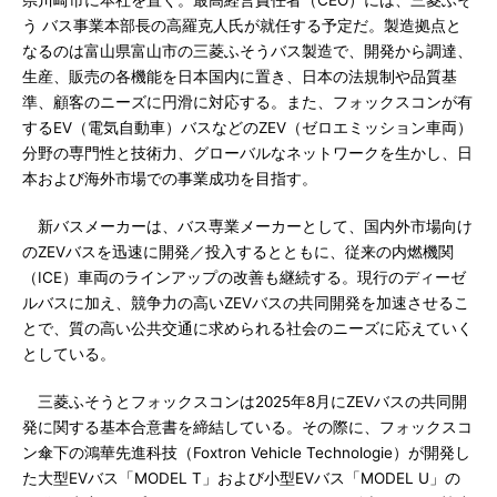
県川崎市に本社を置く。最高経営責任者（CEO）には、三菱ふそ
う バス事業本部長の高羅克人氏が就任する予定だ。製造拠点と
なるのは富山県富山市の三菱ふそうバス製造で、開発から調達、
生産、販売の各機能を日本国内に置き、日本の法規制や品質基
準、顧客のニーズに円滑に対応する。また、フォックスコンが有
するEV（電気自動車）バスなどのZEV（ゼロエミッション車両）
分野の専門性と技術力、グローバルなネットワークを生かし、日
本および海外市場での事業成功を目指す。
新バスメーカーは、バス専業メーカーとして、国内外市場向け
のZEVバスを迅速に開発／投入するとともに、従来の内燃機関
（ICE）車両のラインアップの改善も継続する。現行のディーゼ
ルバスに加え、競争力の高いZEVバスの共同開発を加速させるこ
とで、質の高い公共交通に求められる社会のニーズに応えていく
としている。
三菱ふそうとフォックスコンは2025年8月にZEVバスの共同開
発に関する基本合意書を締結している。その際に、フォックスコ
ン傘下の鴻華先進科技（Foxtron Vehicle Technologie）が開発し
た大型EVバス「MODEL T」および小型EVバス「MODEL U」の