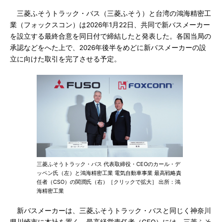
三菱ふそうトラック・バス（三菱ふそう）と台湾の鴻海精密工
業（フォックスコン）は2026年1月22日、共同で新バスメーカー
を設立する最終合意を同日付で締結したと発表した。各国当局の
承認などをへた上で、2026年後半をめどに新バスメーカーの設
立に向けた取引を完了させる予定。
三菱ふそうトラック・バス 代表取締役・CEOのカール・デ
ッペン氏（左）と鴻海精密工業 電気自動車事業 最高戦略責
任者（CSO）の関潤氏（右）［クリックで拡大］ 出所：鴻
海精密工業
新バスメーカーは、三菱ふそうトラック・バスと同じく神奈川