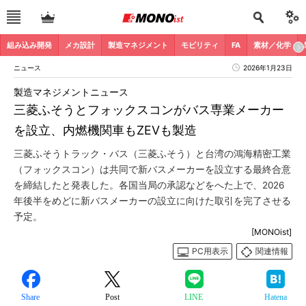
組み込み開発
メカ設計
製造マネジメント
モビリティ
FA
素材／化学
ニュース
2026年1月23日
製造マネジメントニュース
三菱ふそうとフォックスコンがバス専業メーカー
を設立、内燃機関車もZEVも製造
三菱ふそうトラック・バス（三菱ふそう）と台湾の鴻海精密工業
（フォックスコン）は共同で新バスメーカーを設立する最終合意
を締結したと発表した。各国当局の承認などをへた上で、2026
年後半をめどに新バスメーカーの設立に向けた取引を完了させる
予定。
[MONOist]
PC用表示
関連情報
Share
Post
LINE
Hatena