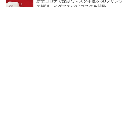
新型コロナで深刻なマスク不足を3Dプリンタ
で解消、イグアスが3Dマスクを開発
【レベル14】生成AIを味方に、3D CADを使い
こなそう！
狭小な駐車場に、シャープがポールカメラ式製
品発表 市場シェア10％目指す
ルネサスが高崎工場を閉鎖
arrowsの頑丈さがとんでもな