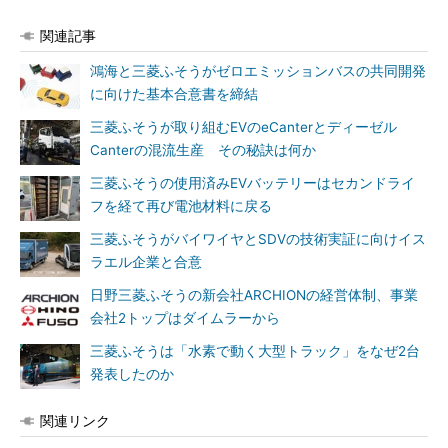
関連記事
鴻海と三菱ふそうがゼロエミッションバスの共同開発
に向けた基本合意書を締結
三菱ふそうが取り組むEVのeCanterとディーゼル
Canterの混流生産 その秘訣は何か
三菱ふそうの使用済みEVバッテリーはセカンドライ
フを経て再び電池材料に戻る
三菱ふそうがバイワイヤとSDVの技術実証に向けイス
ラエル企業と合意
日野三菱ふそうの新会社ARCHIONの経営体制、事業
会社2トップはダイムラーから
三菱ふそうは「水素で動く大型トラック」をなぜ2台
発表したのか
関連リンク