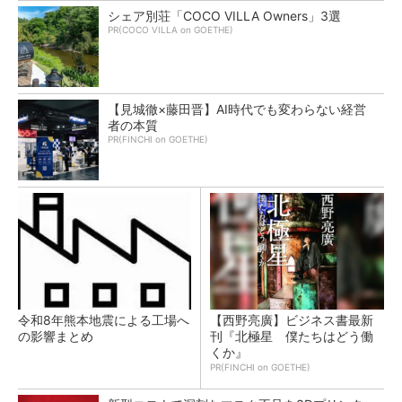
シェア別荘「COCO VILLA Owners」3選
PR(COCO VILLA on GOETHE)
【見城徹×藤田晋】AI時代でも変わらない経営
者の本質
PR(FINCHI on GOETHE)
令和8年熊本地震による工場へ
【西野亮廣】ビジネス書最新
の影響まとめ
刊『北極星 僕たちはどう働
くか』
PR(FINCHI on GOETHE)