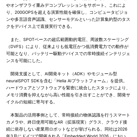
やオンザフライ重みデコンプレッションをサポート。これによ
り、200GOPSを超える演算性能を確保し、コンピュータビジョ
ンや多言語音声認識、センサーモデルといった計算集約型のタス
クをデバイス上で直接実行できる。
また、SPOTベースの超広範囲動的電圧、周波数スケーリング
（DVFS）により、従来よりも低電圧かつ低消費電力での動作が
可能となり、バッテリー駆動デバイスでの常時接続インテリジェ
ンスを可能にした。
開発支援として、AI開発キット（ADK）やモジュール型
neuralSPOT SDKを含む「Helia AIプラットフォーム」を提供。
ハードウェアとソフトウェアを緊密に統合したスタックにより、
メモリ消費を抑えながら高い性能を引き出すことができ、開発サ
イクルの短縮に寄与する。
本製品の活用事例として、常時接続の物体認識を行うスマート
カメラや、終日使用可能なAR（拡張現実）グラス、クラウド接
続に依存しない産業用ロボットなどが挙げられる。同社は2026
年3月にドイツで開催される「Embedded World 2026」におい