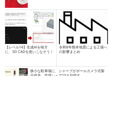
【レベル14】生成AIを味方
令和8年熊本地震による工場へ
に、3D CADを使いこなそう！
の影響まとめ
狭小な駐車場に、シャープがポールカメラ式製
品発表 市場シェア10％目指す
ルネサスが高崎工場を閉鎖へ、かつてはSiCデ
バイス生産の計画も