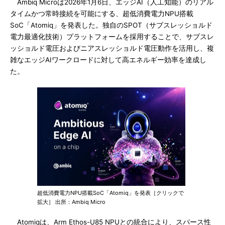
Ambiq Microは2026年1月6日、エッジAI（人工知能）のリアル
タイムかつ常時接続を可能にする、超低消費電力NPU搭載
SoC「Atomiq」を発表した。独自のSPOT（サブスレッショルド
電力最適化技術）プラットフォームを採用することで、サブスレ
ッショルド電圧およびニアスレッショルド電圧動作を活用し、複
雑なエッジAIワークロードに対して高エネルギー効率を達成し
た。
超低消費電力NPU搭載SoC「Atomiq」を発表［クリックで
拡大］ 出所：Ambiq Micro
Atomiqは、Arm Ethos-U85 NPUとの統合により、スパース性