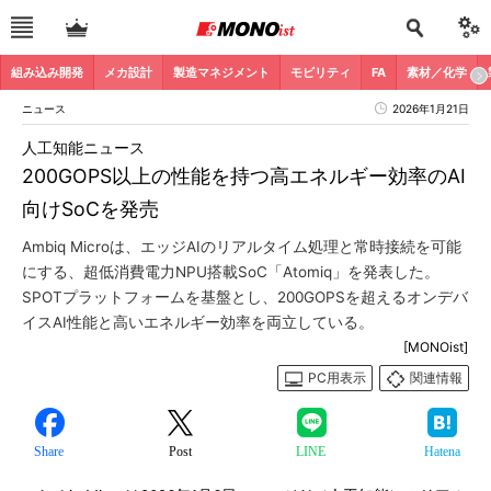
組み込み開発
メカ設計
製造マネジメント
モビリティ
FA
素材／化学
ニュース
2026年1月21日
人工知能ニュース
200GOPS以上の性能を持つ高エネルギー効率のAI
向けSoCを発売
Ambiq Microは、エッジAIのリアルタイム処理と常時接続を可能
にする、超低消費電力NPU搭載SoC「Atomiq」を発表した。
SPOTプラットフォームを基盤とし、200GOPSを超えるオンデバ
イスAI性能と高いエネルギー効率を両立している。
[MONOist]
PC用表示
関連情報
Share
Post
LINE
Hatena