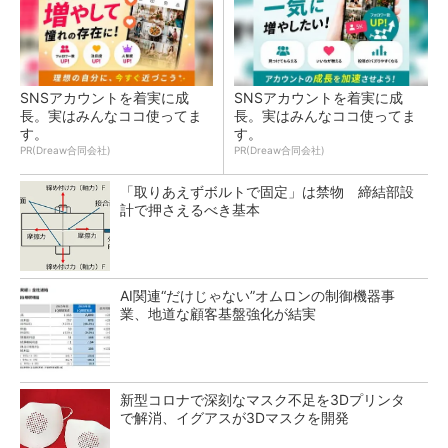
SNSアカウントを着実に成
SNSアカウントを着実に成
長。実はみんなココ使ってま
長。実はみんなココ使ってま
す。
す。
PR(Dreaw合同会社)
PR(Dreaw合同会社)
「取りあえずボルトで固定」は禁物 締結部設
計で押さえるべき基本
AI関連“だけじゃない”オムロンの制御機器事
業、地道な顧客基盤強化が結実
新型コロナで深刻なマスク不足を3Dプリンタ
で解消、イグアスが3Dマスクを開発