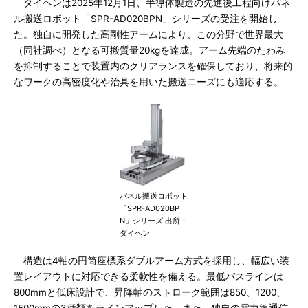
ダイヘンは2025年12月1日、半導体製造の先進後工程向けパネ
ル搬送ロボット「SPR-AD020BPN」シリーズの受注を開始し
た。独自に開発した高剛性アームにより、この分野で世界最大
（同社調べ）となる可搬質量20kgを達成。アーム先端のたわみ
を抑制することで装置内のクリアランスを確保しており、将来的
なワークの高密度化や治具を用いた搬送ニーズにも適応する。
パネル搬送ロボット
「SPR-AD020BP
N」シリーズ 出所：
ダイヘン
構造は4軸の円筒座標系ダブルアーム方式を採用し、幅広い装
置レイアウトに対応できる柔軟性を備える。最低パスラインは
800mmと低床設計で、昇降軸のストローク範囲は850、1200、