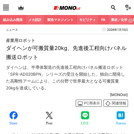
組み込み開発
メカ設計
製造マネジメント
モビリティ
FA
素材／化学
ニュース
2026年1月15日
産業用ロボット
ダイヘンが可搬質量20kg、先進後工程向けパネル
搬送ロボット
ダイヘンは、半導体製造の先進後工程向けパネル搬送ロボット
「SPR-AD020BPN」シリーズの受注を開始した。独自に開発し
た高剛性アームにより、この分野で世界最大となる可搬質量
20kgを達成している。
[MONOist]
PC用表示
関連情報
Share
Post
LINE
Hatena