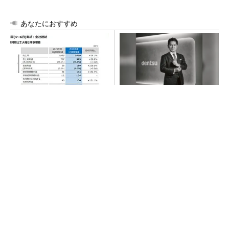
あなたにおすすめ
AI関連“だけじゃない”オムロン
「さすが」と言われる驚きや
の制御機器事業、地道な顧客
感動を。新しい価値を生む電
基盤強化が結実
通の挑戦
PR(dentsu Japan)
「楽しさ」を感じ、人の心を動かすクリエイテ
ィビティを届ける
PR(dentsu Japan)
あえて歩かせない――準国産ヒューマノイド
「D1」登場、現場稼働で日本の勝ち筋へ