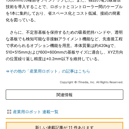
1500mmの3種類をラインアップした。また、独自の電力線通信
技術を導入することで、ロボットとコントローラー間のケーブル
を1本に集約しており、省スペース化とコスト低減、接続の簡素
化を図っている。
さらに、不定形基板を保持するための吸着把持ハンドや、透明
な基板でも検知可能な非接触アライメント機能など、先進後工程
で求められるオプション機能を用意。本体質量は約420kgで、
510×515mmおよび600×600mmの基板サイズに適合し、XYZ方向
の位置繰り返し精度は±0.2mm以下を維持している。
⇒その他の「産業用ロボット」の記事はこちら
Copyright © ITmedia, Inc. All Rights Reserved.
関連情報
産業用ロボット 連載一覧
新しい連載記事が 11 件あります