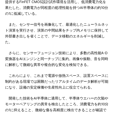
提供するFinFET CMOS設計試作環境を活用し、低消費電力化を
果たした。消費電力が同程度の処理性能を持つAI半導体の約10分
の1に低減している。
また、センサー信号を画像化して、最適化したニューラルネッ
ト演算を実行させ、演算の中間結果をチップ内メモリに保持して
外部書き出しを省くことで、データ移動のエネルギーを削減し
た。
さらに、センサーフュージョン技術により、多数の高性能A-D
変換器をAIエンジンと同一チップに集約。画像や振動、音を同時
に解析して微細な異常や複合的な変化を検知できる。
これらにより、これまで電源や放熱スペース、設置スペースに
制約がある現場では困難だったリアルタイムのデータ解析が可能
になり、設備の安定稼働や生産性向上に役立てられる。
開発した技術をAI半導体に適用して、半導体ウエハーの欠陥や
モーターベアリングの異常を検出したところ、消費電力を約10分
の1に抑えること、微細な傷を高精度に検出できることが確認で