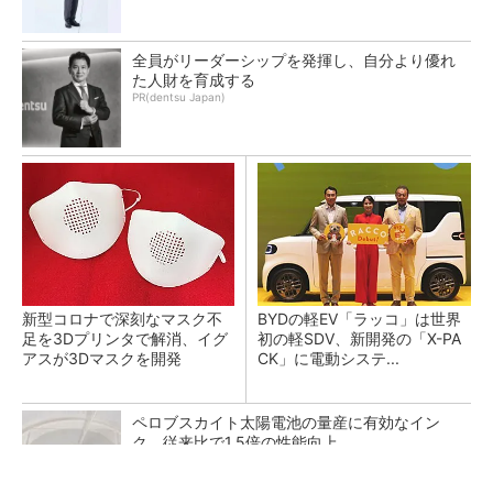
全員がリーダーシップを発揮し、自分より優れ
た人財を育成する
PR(dentsu Japan)
新型コロナで深刻なマスク不
BYDの軽EV「ラッコ」は世界
足を3Dプリンタで解消、イグ
初の軽SDV、新開発の「X-PA
アスが3Dマスクを開発
CK」に電動システ...
ペロブスカイト太陽電池の量産に有効なイン
ク、従来比で1.5倍の性能向上