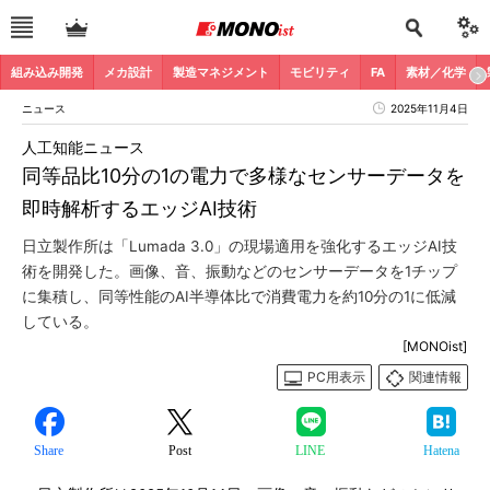
組み込み開発
メカ設計
製造マネジメント
モビリティ
FA
素材／化学
ニュース
2025年11月4日
人工知能ニュース
同等品比10分の1の電力で多様なセンサーデータを
即時解析するエッジAI技術
日立製作所は「Lumada 3.0」の現場適用を強化するエッジAI技
術を開発した。画像、音、振動などのセンサーデータを1チップ
に集積し、同等性能のAI半導体比で消費電力を約10分の1に低減
している。
[MONOist]
PC用表示
関連情報
Share
Post
LINE
Hatena