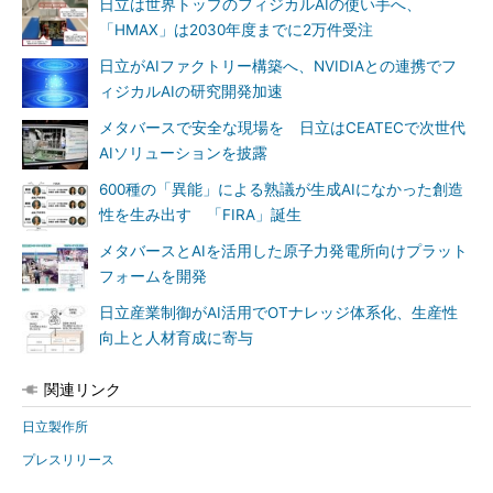
日立は世界トップのフィジカルAIの使い手へ、
「HMAX」は2030年度までに2万件受注
日立がAIファクトリー構築へ、NVIDIAとの連携でフ
ィジカルAIの研究開発加速
メタバースで安全な現場を 日立はCEATECで次世代
AIソリューションを披露
600種の「異能」による熟議が生成AIになかった創造
性を生み出す 「FIRA」誕生
メタバースとAIを活用した原子力発電所向けプラット
フォームを開発
日立産業制御がAI活用でOTナレッジ体系化、生産性
向上と人材育成に寄与
関連リンク
日立製作所
プレスリリース