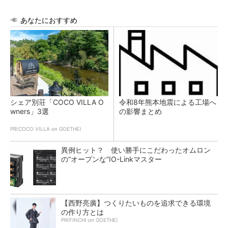
あなたにおすすめ
シェア別荘「COCO VILLA O
令和8年熊本地震による工場へ
wners」3選
の影響まとめ
PR(COCO VILLA on GOETHE)
異例ヒット？ 使い勝手にこだわったオムロン
の“オープンな”IO-Linkマスター
【西野亮廣】つくりたいものを追求できる環境
の作り方とは
PR(FINCHI on GOETHE)