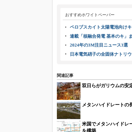
おすすめホワイトペーパー
ペロブスカイト太陽電池向けキ
連載「核融合発電 基本のキ」
2024年の3M注目ニュース3
日本電気硝子の全固体ナトリウ
関連記事
双日らがガリウムの安
メタンハイドレートの
米国でメタンハイドレ
を構築