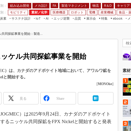
程別：
組み込み開発
メカ設計
製造マネジメント
物流
R＆D
キャリア
FA
業別：
モビリティ
素材／化学
医療機器
ロボット
電機
産業機械
食品・
炭素
サステナ設計
エッジ逆襲
品質
展示会
特集
メ
IoT
AI
ebook
伝承
組み込み開発
CEATEC
読者調査まとめ
編集後記
ル共同探鉱事業を開始：製造...
JIMTOF
保全
メカ設計
つながるクルマ
組込み/エッジ コンピューティング
ス
 AI
製造マネジメント
5G
展＆IoT/5Gソリューション展
VR／AR
FA
ニッケル共同探鉱事業を開始
IIFES
モビリティ
フィールドサービス
国際ロボット展
素材／化学
FPGA
MEC）は、カナダのアドボケイト地域において、アワルワ鉱を
素材
ジャパンモビリティショー
kelと開始する。
組み込み画像技術
TECHNO-FRONTIER
[
MONOist
]
組み込みモデリング
人テク展
Windows Embedded
見る
Share
スマート工場EXPO
車載ソフト開発
EdgeTech+
GMEC）は2025年9月24日、カナダのアドボケイト
ISO26262
日本ものづくりワールド
ニッケル共同探鉱をFPX Nickelと開始すると発表
無償設計ツール
AUTOMOTIVE WORLD