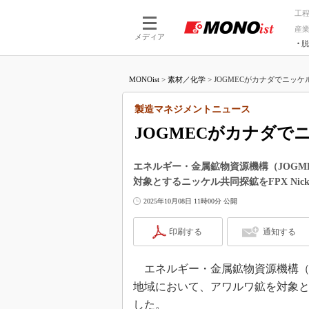
工
産
メディア
脱
つながる技術
AI×技術
MONOist
>
素材／化学
>
JOGMECがカナダでニッケ
つながる工場
AI×設備
つながるサービ
Physical
製造マネジメントニュース
JOGMECがカナダで
エネルギー・金属鉱物資源機構（JOG
対象とするニッケル共同探鉱をFPX Nic
2025年10月08日 11時00分 公開
印刷する
通知する
エネルギー・金属鉱物資源機構（JO
地域において、アワルワ鉱を対象とする
した。