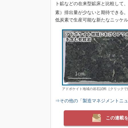
ト鉱などの在来型鉱床と比較して、
素）排出量が少ないと期待できる。
低炭素で生産可能な新たなニッケ
アドボケイト地域の岩石試料［クリックで拡大
⇒その他の「製造マネジメントニ
この連載