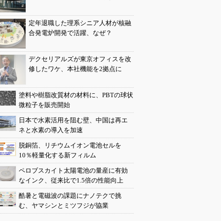
定年退職した理系シニア人材が核融
合発電炉開発で活躍、なぜ？
デクセリアルズが東京オフィスを改
修したワケ、本社機能を2拠点に
塗料や樹脂改質材の材料に、PBTの球状
微粒子を販売開始
日本で水素活用を阻む壁、中国は再エ
ネと水素の導入を加速
脱銅箔、リチウムイオン電池セルを
10％軽量化する新フィルム
ペロブスカイト太陽電池の量産に有効
なインク、従来比で1.5倍の性能向上
酷暑と電磁波の課題にナノテクで挑
む、ヤマシンとミツフジが協業