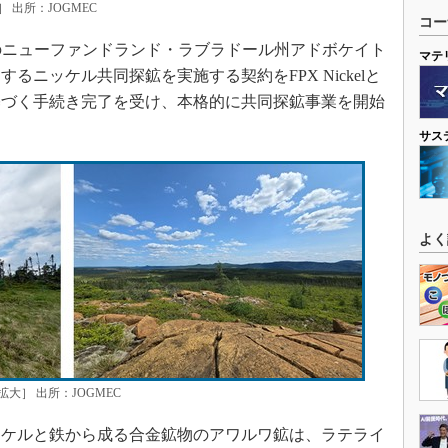
出所：JOGMEC
コー
ダのニューファンドランド・ラブラドール州アドボケイト
マテ
ニッケル共同探鉱を実施する契約をFPX Nickelと
基づく手続き完了を受け、本格的に共同探鉱事業を開始
サス
よく
］ 出所：JOGMEC
ケルと鉄から成る合金鉱物のアワルワ鉱は、ラテライ