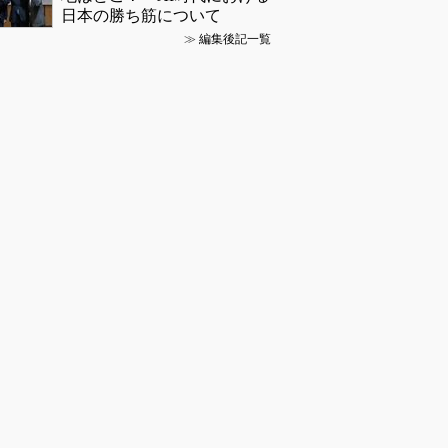
日本の勝ち筋について
≫
編集後記一覧