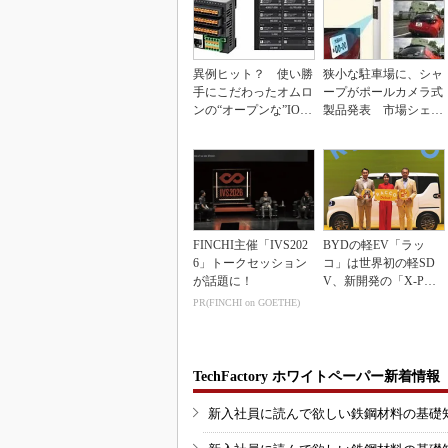
異例ヒット？ 使い勝
狭小な駐車場に、シャ
手にこだわったオムロ
ープがポールカメラ式
ンの“オープンな”IO-L
製品発表 市場シェア
inkマスター
10％目指す
FINCHI主催「IVS202
BYDの軽EV「ラッ
6」トークセッション
コ」は世界初の軽SD
が話題に！
V、新開発の「X-PAC
K」に電動システ...
PR(FINCHI on GOETHE)
TechFactory ホワイトペーパー新着情報
新入社員に読んで欲しい鉄鋼材料の基礎知識