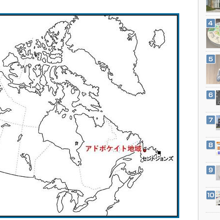
3Dプリンタ
産業オープンネット展
デジタルツインとCAE
S＆OP
インダストリー4.0
イノベーション
製造業ビッグデータ
メイドインジャパン
植物工場
知財マネジメント
海外生産
グローバル設計・開発
制御セキュリティ
新型コロナへの対応