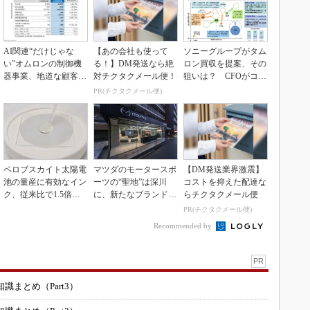
AI関連“だけじゃな
【あの会社も使って
ソニーグループがタム
い”オムロンの制御機
る！】DM発送なら絶
ロン買収を提案、その
器事業、地道な顧客基
対チクタクメール便！
狙いは？ CFOがコメ
盤強化が結実
ント
PR(チクタクメール便)
ペロブスカイト太陽電
マツダのモータースポ
【DM発送業界激震】
池の量産に有効なイン
ーツの“聖地”は深川
コストを抑えた配達な
ク、従来比で1.5倍の
に、新たなブランド体
らチクタクメール便
性能向上
験拠点を開設
PR(チクタクメール便)
Recommended by
PR
まとめ（Part3）