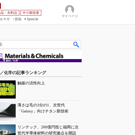
薬品・衣料品
中小製造業
マイページ
ルマガ
告知
Special
／化学の記事ランキング
触媒の活性向上
薄さは毛の3分の1、次世代
「Galaxy」向けチタン新技術
リンテック、200億円投じ福岡に次
世代半導体材料の研究拠点を開設