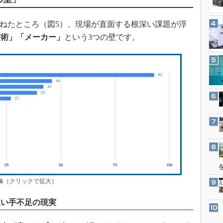
3Dプリンタ
産業オープンネット展
デジタルツインとCAE
ねたところ（図5）、現場が直面する根深い課題が浮
S＆OP
技術」「メーカー」
という3つの壁です。
インダストリー4.0
イノベーション
製造業ビッグデータ
メイドインジャパン
植物工場
知財マネジメント
海外生産
グローバル設計・開発
制御セキュリティ
体像［クリックで拡大］
新型コロナへの対応
担い手不足の現実