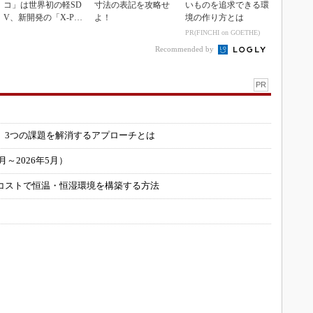
コ」は世界初の軽SD
寸法の表記を攻略せ
いものを追求できる環
V、新開発の「X-PAC
よ！
境の作り方とは
K」に電動システ...
PR(FINCHI on GOETHE)
Recommended by
PR
」
 3つの課題を解消するアプローチとは
～2026年5月）
コストで恒温・恒湿環境を構築する方法