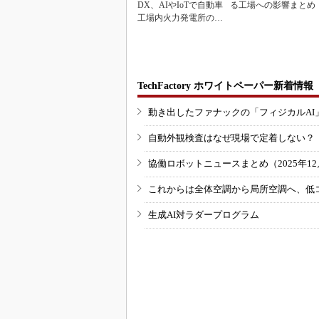
DX、AIやIoTで自動車
る工場への影響まとめ
工場内火力発電所の現
地点検ゼロへ
TechFactory ホワイトペーパー新着情報
動き出したファナックの「フィジカルAI
自動外観検査はなぜ現場で定着しない？
協働ロボットニュースまとめ（2025年12月
これからは全体空調から局所空調へ、低
生成AI対ラダープログラム