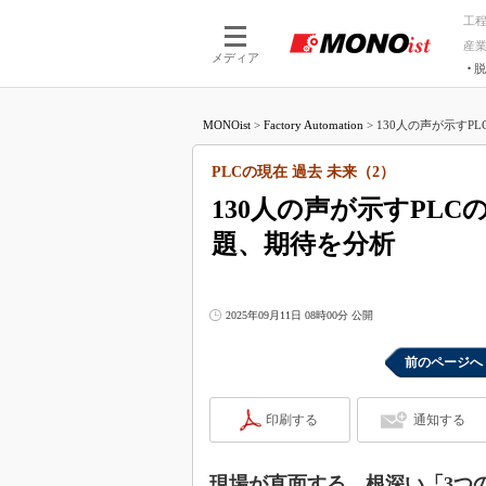
工
産
メディア
脱
つながる技術
AI×技術
MONOist
>
Factory Automation
>
130人の声が示すPL
つながる工場
AI×設備
つながるサービ
Physical
PLCの現在 過去 未来（2）
130人の声が示すPL
題、期待を分析
2025年09月11日 08時00分 公開
前のページへ
印刷する
通知する
現場が直面する、根深い「3つ