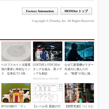
Factory Automation
MONOist トップ
Copyright © ITmedia, Inc. All Rights Reserved.
ペロブスカイト太陽電
GOETHEとFINCHIが
なぜ三菱電機がラダー
池の量産に有効なイン
タッグを組み、新メデ
生成AIに挑んだの
ク、従来比で1.5倍の
ィアを創設
か、“精度”の先に描く
性能向上
姿とは
PR(FINCHI on GOETHE)
BYDの軽EV「ラッ
【レベル4】図面の穴
【西野亮廣】つくりた