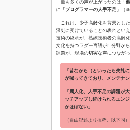
最も多くの声が上がったのは
「
に
「プログラマーの人手不足」
（4
これは、少子高齢化を背景とした
深刻に受けていることの表れといえ
技術の継承が、熟練技術者の高齢
文化を持つラダー言語がIT分野か
課題が、現場の切実な声につなが
「昔ながら（といったら失礼に
が減ってきており、メンテナン
「属人化、人手不足の課題が大
ッチアップし続けられるエンジニ
がほぼない」
（自由記述より抜粋、以下同）