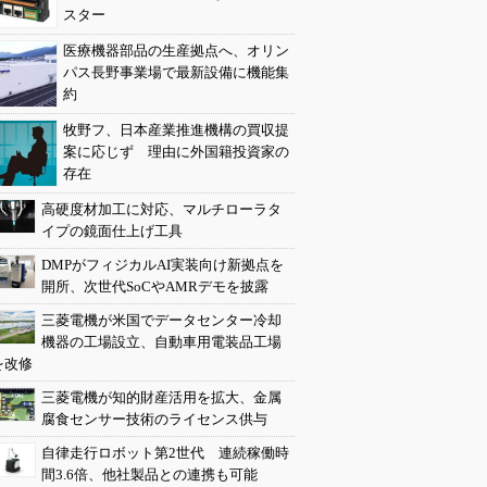
スター
医療機器部品の生産拠点へ、オリン
パス長野事業場で最新設備に機能集
約
牧野フ、日本産業推進機構の買収提
案に応じず 理由に外国籍投資家の
存在
高硬度材加工に対応、マルチローラタ
イプの鏡面仕上げ工具
DMPがフィジカルAI実装向け新拠点を
開所、次世代SoCやAMRデモを披露
三菱電機が米国でデータセンター冷却
機器の工場設立、自動車用電装品工場
を改修
三菱電機が知的財産活用を拡大、金属
腐食センサー技術のライセンス供与
自律走行ロボット第2世代 連続稼働時
間3.6倍、他社製品との連携も可能