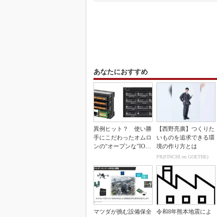
あなたにおすすめ
異例ヒット？ 使い勝
【西野亮廣】つくりた
手にこだわったオムロ
いものを追求できる環
ンの“オープンな”IO-L
境の作り方とは
inkマスター
PR(FINCHI on GOETHE)
マツダが挑む設備保全
令和8年熊本地震によ