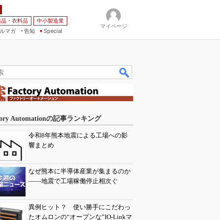
薬品・衣料品
中小製造業
マイページ
ルマガ
告知
Special
tory Automationの記事ランキング
令和8年熊本地震による工場への影
響まとめ
なぜ熊本に半導体産業が集まるのか
――地震で工場稼働停止相次ぐ
異例ヒット？ 使い勝手にこだわっ
たオムロンの“オープンな”IO-Linkマ