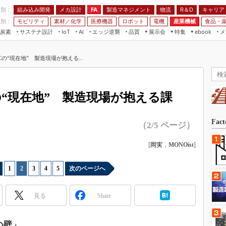
程別：
組み込み開発
メカ設計
製造マネジメント
物流
R＆D
キャリア
FA
業別：
モビリティ
素材／化学
医療機器
ロボット
電機
産業機械
食品・
炭素
サステナ設計
エッジ逆襲
品質
展示会
特集
メ
IoT
AI
ebook
伝承
組み込み開発
CEATEC
読者調査まとめ
編集後記
Cの“現在地” 製造現場が抱える...
JIMTOF
保全
メカ設計
つながるクルマ
組込み/エッジ コンピューティング
ス
 AI
製造マネジメント
5G
展＆IoT/5Gソリューション展
VR／AR
FA
Cの“現在地” 製造現場が抱える課
IIFES
モビリティ
フィールドサービス
国際ロボット展
素材／化学
FPGA
Fac
（2/5 ページ）
ジャパンモビリティショー
組み込み画像技術
TECHNO-FRONTIER
[
岡実
，
MONOist
]
組み込みモデリング
人テク展
Windows Embedded
1
|
2
|
3
|
4
|
5
次のページへ
スマート工場EXPO
車載ソフト開発
EdgeTech+
見る
Share
ISO26262
日本ものづくりワールド
無償設計ツール
AUTOMOTIVE WORLD
の壁」