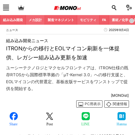
組み込み開発
メカ設計
製造マネジメント
モビリティ
FA
素材／化学
ニュース
2025年9月4日
組み込み開発ニュース
ITRONからの移行とEOLマイコン刷新を一体提
供、レガシー組み込み更新を加速
ユーシーテクノロジとマクセルフロンティアは、ITRON仕様の既
存RTOSから国際標準準拠の「μT-Kernel 3.0」への移行支援と、
EOLマイコンの代替選定、基板改版サービスをワンストップで提
供を開始する。
[MONOist]
PC用表示
関連情報
Share
Post
LINE
Hatena