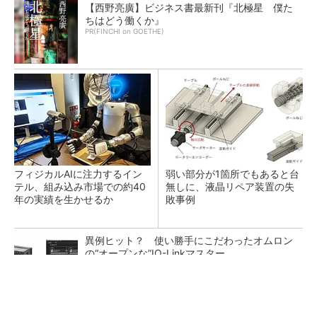
【西野亮廣】ビジネス書最新刊『北極星 僕た
ちはどう働くか』
PR(FINCHI on GOETHE)
フィジカルAIに注力するイン
弱い部分が1箇所でもあると台
テル、組み込み市場での約40
無しに、液晶リペア装置の失
年の実績を生かせるか
敗事例
異例ヒット？ 使い勝手にこだわったオムロン
の“オープンな”IO-Linkマスター
【見城徹×藤田晋】AI時代でも変わらない経営