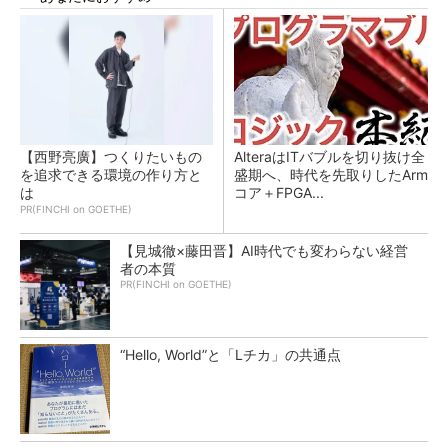
【西野亮廣】つくりたいもの
AlteraはITバブルを切り抜け全
を追求できる環境の作り方と
盛期へ、時代を先取りしたArm
は
コア＋FPGA...
PR(FINCHI on GOETHE)
【見城徹×藤田晋】AI時代でも変わらない経営
者の本質
PR(FINCHI on GOETHE)
“Hello, World”と「Lチカ」の共通点