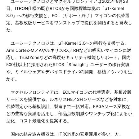
ユーシーテクノロジとマクセルフロンティアは2025年8月28
日、ITRON仕様の既存RTOSから国際標準準拠の「μT-Kernel
3.0」への移行支援と、EOL（サポート終了）マイコンの代替選
定、基板改版サービスをワンストップで提供を開始すると発表し
た。
ユーシーテクノロジは、μT-Kernel 3.0への移行を支援する。
Arm Cortex-M／AやルネサスRX／RHなどの幅広いマイコンに対
応し、TrustZoneなどの高度セキュリティ機能もサポート。国内
500社以上に採用されたRTOS「Smalight」ユーザーの移行実績
や、ミドルウェアやデバイスドライバの開発、移植ノウハウを生
かす。
マクセルフロンティアは、EOLマイコンの代替選定、基板改版
サービスを提供する。ルネサスH8／SHシリーズなどを対象に、
代替選定から基板設計、製造まで一括対応。FPGAソース変換な
どの豊富な実績を活用し、部品点数削減やワンチップ化による小
型化、コスト最適化を提案する。
国内の組み込み機器は、ITRON系の安定運用が多い一方、