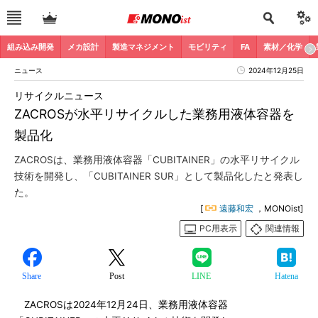
組み込み開発
メカ設計
製造マネジメント
モビリティ
FA
素材／化学
ニュース
2024年12月25日
リサイクルニュース
ZACROSが水平リサイクルした業務用液体容器を
製品化
ZACROSは、業務用液体容器「CUBITAINER」の水平リサイクル
技術を開発し、「CUBITAINER SUR」として製品化したと発表し
た。
[
遠藤和宏
，MONOist]
PC用表示
関連情報
Share
Post
LINE
Hatena
ZACROSは2024年12月24日、業務用液体容器