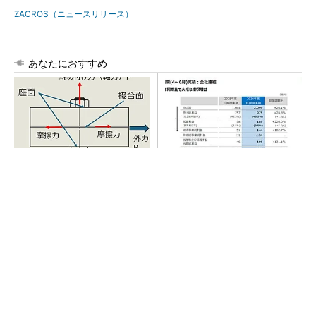
ZACROS（ニュースリリース）
あなたにおすすめ
「取りあえずボルトで固定」
AI関連“だけじゃない”オムロン
は禁物 締結部設計で押さえ
の制御機器事業、地道な顧客
るべき基本
基盤強化が結実
チームが本音で意見を交わし合い、多様な人財
が挑戦できる組織へ
PR(dentsu Japan)