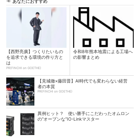
あなたにおすすめ
【西野亮廣】つくりたいもの
令和8年熊本地震による工場へ
を追求できる環境の作り方と
の影響まとめ
は
PR(FINCHI on GOETHE)
【見城徹×藤田晋】AI時代でも変わらない経営
者の本質
PR(FINCHI on GOETHE)
異例ヒット？ 使い勝手にこだわったオムロン
の“オープンな”IO-Linkマスター