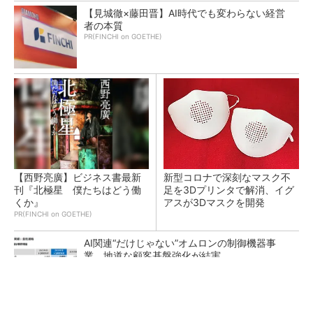
【見城徹×藤田晋】AI時代でも変わらない経営
者の本質
PR(FINCHI on GOETHE)
【西野亮廣】ビジネス書最新
新型コロナで深刻なマスク不
刊『北極星 僕たちはどう働
足を3Dプリンタで解消、イグ
くか』
アスが3Dマスクを開発
PR(FINCHI on GOETHE)
AI関連“だけじゃない”オムロンの制御機器事
業、地道な顧客基盤強化が結実