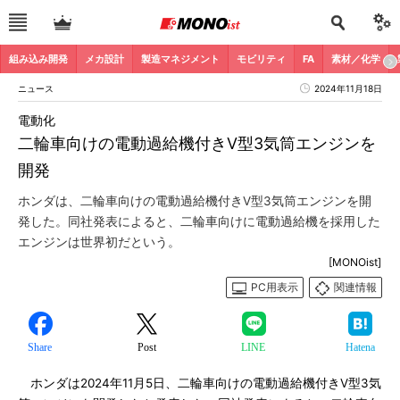
組み込み開発
メカ設計
製造マネジメント
モビリティ
FA
素材／化学
ニュース
2024年11月18日
電動化
二輪車向けの電動過給機付きV型3気筒エンジンを
開発
ホンダは、二輪車向けの電動過給機付きV型3気筒エンジンを開
発した。同社発表によると、二輪車向けに電動過給機を採用した
エンジンは世界初だという。
[MONOist]
PC用表示
関連情報
Share
Post
LINE
Hatena
ホンダは2024年11月5日、二輪車向けの電動過給機付きV型3気