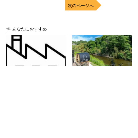
次のページへ
あなたにおすすめ
令和8年熊本地震による工場へ
シェア別荘「COCO VILLA O
の影響まとめ
wners」3選
PR(COCO VILLA on GOETHE)
チームが本音で意見を交わし合い、多様な人財
が挑戦できる組織へ
PR(dentsu Japan)