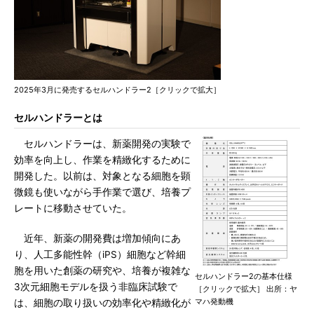
2025年3月に発売するセルハンドラー2［クリックで拡大］
セルハンドラーとは
セルハンドラーは、新薬開発の実験で
効率を向上し、作業を精緻化するために
開発した。以前は、対象となる細胞を顕
微鏡も使いながら手作業で選び、培養プ
レートに移動させていた。
近年、新薬の開発費は増加傾向にあ
り、人工多能性幹（iPS）細胞など幹細
胞を用いた創薬の研究や、培養が複雑な
セルハンドラー2の基本仕様
3次元細胞モデルを扱う非臨床試験で
［クリックで拡大］ 出所：ヤ
マハ発動機
は、細胞の取り扱いの効率化や精緻化が