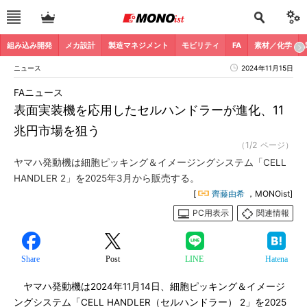
組み込み開発
メカ設計
製造マネジメント
モビリティ
FA
素材／化学
ニュース
2024年11月15日
FAニュース
表面実装機を応用したセルハンドラーが進化、11
兆円市場を狙う
（1/2 ページ）
ヤマハ発動機は細胞ピッキング＆イメージングシステム「CELL
HANDLER 2」を2025年3月から販売する。
[
齊藤由希
，MONOist]
PC用表示
関連情報
Share
Post
LINE
Hatena
ヤマハ発動機は2024年11月14日、細胞ピッキング＆イメージ
ングシステム「CELL HANDLER（セルハンドラー） 2」を2025