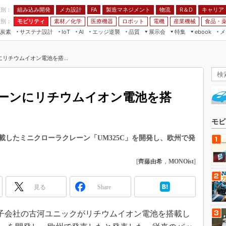
程別：
組み込み開発
メカ設計
製造マネジメント
物流
R＆D
キャリア
FA
業別：
モビリティ
素材／化学
医療機器
ロボット
電機
産業機械
食品・
炭素
サステナ設計
エッジ逆襲
品質
展示会
特集
メ
IoT
AI
ebook
伝承
組み込み開発
CEATEC
読者調査まとめ
編集後記
リチウムイオン電池を搭...
JIMTOF
保全
メカ設計
つながるクルマ
組込み/エッジ コンピューティング
ス
 AI
製造マネジメント
5G
展＆IoT/5Gソリューション展
VR／AR
FA
ーンにリチウムイオン電池を搭
IIFES
モビリティ
フィールドサービス
国際ロボット展
素材／化学
FPGA
モビ
ジャパンモビリティショー
組み込み画像技術
したミニクローラクレーン「UM325C」を開発し、欧州で発
TECHNO-FRONTIER
組み込みモデリング
人テク展
[
齊藤由希
，
MONOist
]
Windows Embedded
スマート工場EXPO
車載ソフト開発
見る
Share
EdgeTech+
ISO26262
日本ものづくりワールド
日、子会社の古河ユニックがリチウムイオン電池を搭載し
無償設計ツール
AUTOMOTIVE WORLD