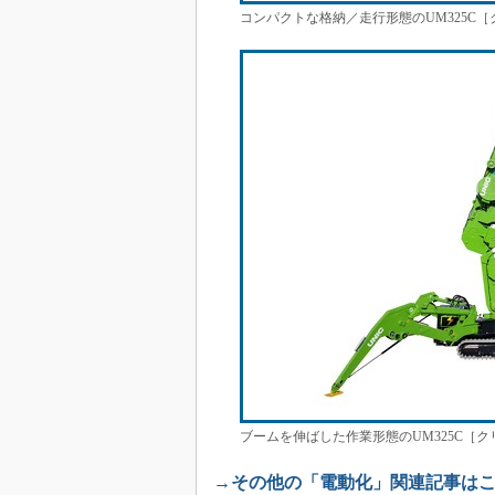
コンパクトな格納／走行形態のUM325C
ブームを伸ばした作業形態のUM325C［
→その他の「電動化」関連記事は