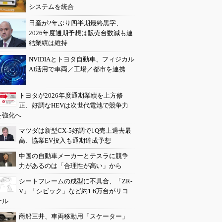
システムを統合
日産が2年ぶり四半期最終黒字、
2026年度通期予想は販売台数減も連
結業績は維持
NVIDIAとトヨタ自動車、フィジカル
AI活用で車両／工場／都市を連携
トヨタが2026年度通期業績を上方修
正、好調なHEVは次世代電池で競争力
を強化へ
マツダは新型CX-5好調で1Q売上過去最
高、協業EV投入も通期達成予想
中国の自動車メーカーとテスラに競争
力があるのは「合理性が高い」から
シートフレームの成型に不具合、「ZR-
V」「シビック」など約1.6万台がリコ
ール
商船三井、車両移動用「スケーター」