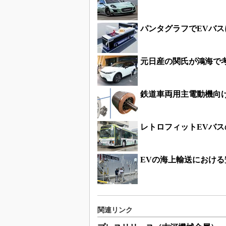
パンタグラフでEVバス
元日産の関氏が鴻海で
鉄道車両用主電動機向
レトロフィットEVバ
EVの海上輸送におけ
関連リンク