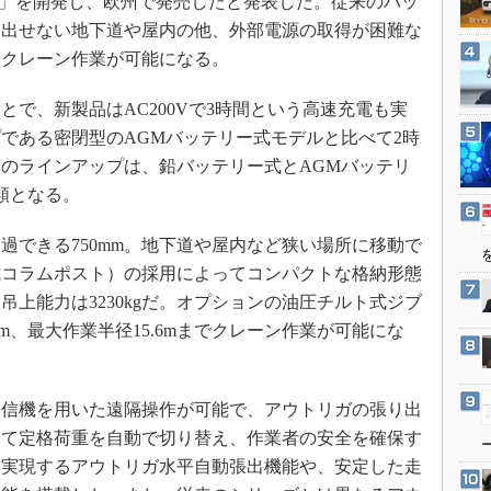
5C」を開発し、欧州で発売したと発表した。従来のバッ
3Dプリンタ
産業オープンネット展
を出せない地下道や屋内の他、外部電源の取得が困難な
デジタルツインとCAE
なクレーン作業が可能になる。
S＆OP
で、新製品はAC200Vで3時間という高速充電も実
インダストリー4.0
である密閉型のAGMバッテリー式モデルと比べて2時
イノベーション
のラインアップは、鉛バッテリー式とAGMバッテリ
製造業ビッグデータ
類となる。
メイドインジャパン
できる750mm。地下道や屋内など狭い場所に移動で
植物工場
式コラムポスト）の採用によってコンパクトな格納形態
知財マネジメント
上能力は3230kgだ。オプションの油圧チルト式ジブ
海外生産
7m、最大作業半径15.6mまでクレーン作業が可能にな
グローバル設計・開発
制御セキュリティ
信機を用いた遠隔操作が可能で、アウトリガの張り出
新型コロナへの対応
じて定格荷重を自動で切り替え、作業者の安全を確保す
を実現するアウトリガ水平自動張出機能や、安定した走