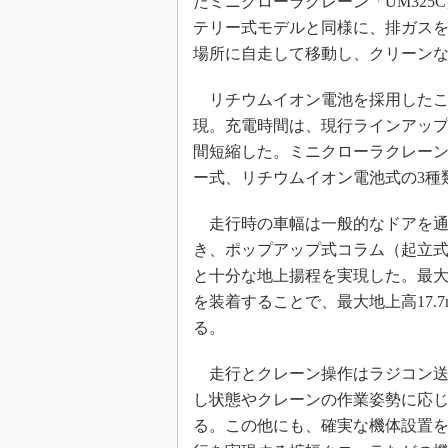
たミニクローラクレーン「UM32
テリー式モデルと同様に、排ガス
場所に自走して移動し、クリーン
リチウムイオン電池を採用したこと
現。充電時間は、現行ラインアップ
間短縮した。ミニクローラクレーン
ー式、リチウムイオン電池式の3種
走行時の車幅は一般的なドアを通過
き、ポップアップ式コラム（起立
と十分な地上揚程を実現した。最大吊
を装着することで、最大地上高17.
る。
走行とクレーン操作はラジコン送
し状態やクレーンの作業姿勢に応
る。この他にも、確実な機体設置