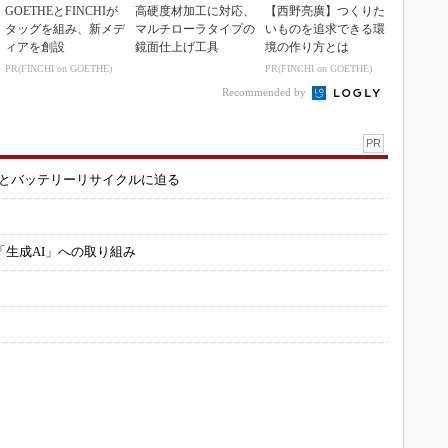
GOETHEとFINCHIが
高硬度材加工に対応、
【西野亮廣】つくりた
タッグを組み、新メデ
マルチローラタイプの
いものを追求できる環
ィアを創設
鏡面仕上げ工具
境の作り方とは
PR(FINCHI on GOETHE)
PR(FINCHI on GOETHE)
Recommended by
PR
造とバッテリーリサイクルに迫る
「生成AI」への取り組み