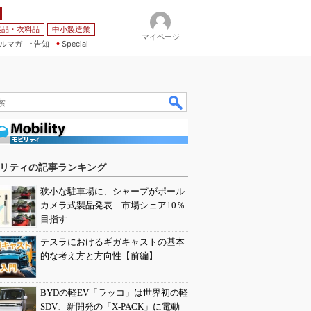
薬品・衣料品
中小製造業
マイページ
ルマガ
告知
Special
リティの記事ランキング
狭小な駐車場に、シャープがポール
カメラ式製品発表 市場シェア10％
目指す
テスラにおけるギガキャストの基本
的な考え方と方向性【前編】
BYDの軽EV「ラッコ」は世界初の軽
SDV、新開発の「X-PACK」に電動