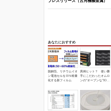
プレスリリース（古河機械金属）
あなたにおすすめ
脱銅箔、リチウムイオ
異例ヒット？ 使い勝
ン電池セルを10％軽量
手にこだわったオムロ
化する新フィルム
ンの“オープンな”IO-L
inkマスター