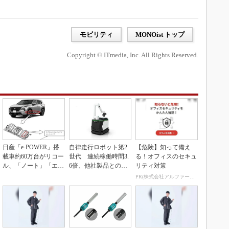
モビリティ
MONOist トップ
Copyright © ITmedia, Inc. All Rights Reserved.
日産「e-POWER」搭
自律走行ロボット第2
【危険】知って備え
載車約60万台がリコー
世代 連続稼働時間3.
る！オフィスのセキュ
ル、「ノート」「エク
6倍、他社製品との連
リティ対策
ストレイル」な...
携も可能
PR(株式会社アルファーテクノ)