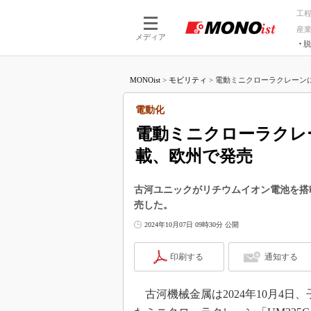
工
産
メディア
脱
つながる技術
AI×技術
MONOist
>
モビリティ
>
電動ミニクローラクレーンに
つながる工場
AI×設備
つながるサービ
Physical
電動化
電動ミニクローラクレ
載、欧州で発売
古河ユニックがリチウムイオン電池を搭載
売した。
2024年10月07日 09時30分 公開
印刷する
通知する
古河機械金属は2024年10月4