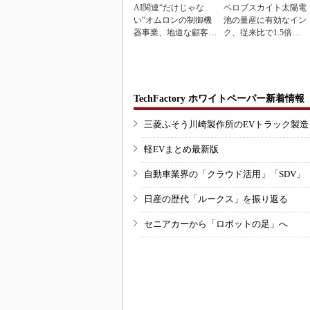
AI関連“だけじゃな
ペロブスカイト太陽電
い”オムロンの制御機
池の量産に有効なイン
器事業、地道な顧客基
ク、従来比で1.5倍の
盤強化が結実
性能向上
TechFactory ホワイトペーパー新着情報
三菱ふそう川崎製作所のEVトラック製
軽EVまとめ最新版
自動車業界の「クラウド活用」「SDV」
日産の歴代「ルークス」を振り返る
セニアカーから「ロボットの足」へ