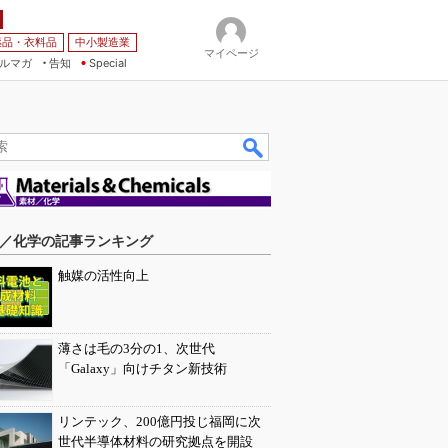
薬品・衣料品
中小製造業
マイページ
ルマガ
告知
Special
／化学の記事ランキング
触媒の活性向上
薄さは毛の3分の1、次世代
「Galaxy」向けチタン新技術
リンテック、200億円投じ福岡に次
世代半導体材料の研究拠点を開設