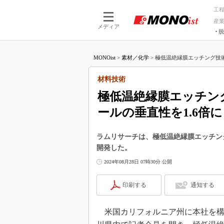
工
産
メディア
脱
つながる技術
AI×技術
MONOist
>
素材／化学
>
極低温絶縁膜エッチング技術
つながる工場
AI×設備
つながるサービ
Physical
材料技術
極低温絶縁膜エッチン
ールの垂直性を1.6倍に
ラムリサーチは、極低温絶縁膜エッチング技
開発した。
2024年08月28日 07時30分 公開
印刷する
通知する
米国カリフォルニア州に本社を構え