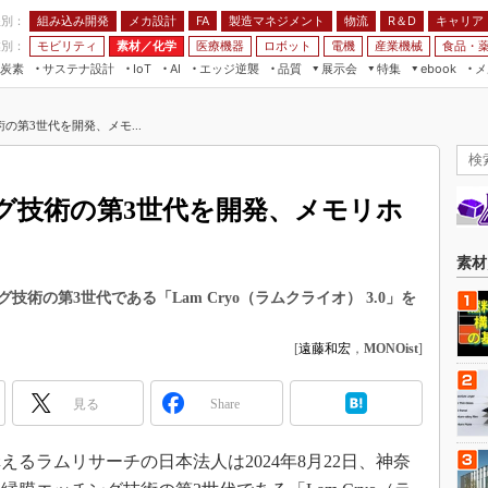
程別：
組み込み開発
メカ設計
製造マネジメント
物流
R＆D
キャリア
FA
業別：
モビリティ
素材／化学
医療機器
ロボット
電機
産業機械
食品・
炭素
サステナ設計
エッジ逆襲
品質
展示会
特集
メ
IoT
AI
ebook
伝承
組み込み開発
CEATEC
読者調査まとめ
編集後記
の第3世代を開発、メモ...
JIMTOF
保全
メカ設計
つながるクルマ
組込み/エッジ コンピューティング
ス
 AI
製造マネジメント
5G
展＆IoT/5Gソリューション展
VR／AR
FA
グ技術の第3世代を開発、メモリホ
IIFES
モビリティ
フィールドサービス
国際ロボット展
素材／化学
FPGA
素材
ジャパンモビリティショー
組み込み画像技術
術の第3世代である「Lam Cryo（ラムクライオ） 3.0」を
TECHNO-FRONTIER
組み込みモデリング
人テク展
[
遠藤和宏
，
MONOist
]
Windows Embedded
スマート工場EXPO
車載ソフト開発
見る
Share
EdgeTech+
ISO26262
日本ものづくりワールド
るラムリサーチの日本法人は2024年8月22日、神奈
無償設計ツール
AUTOMOTIVE WORLD