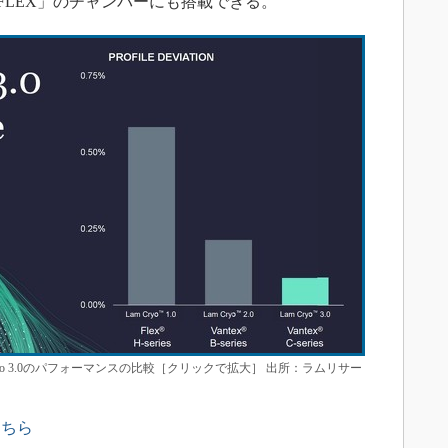
や「FLEX」のチャンバーにも搭載できる。
 Cryo 3.0のパフォーマンスの比較［クリックで拡大］ 出所：ラムリサー
こちら