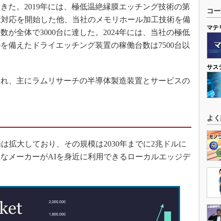
きた。2019年には、極低温絶縁膜エッチング技術の第
コー
0』の量産対応を開始した他、当社のメモリホール加工技術を備
マテ
が全体で3000台に達した。2024年には、当社の極低
oを備えたドライエッチング装置の稼働台数は7500台以
サス
され、主にラムリサーチの半導体製造装置とサービスの
よく
は拡大しており、その規模は2030年までに2兆ドルに
なメーカーがAIを身近に利用できるローカルエッジデ