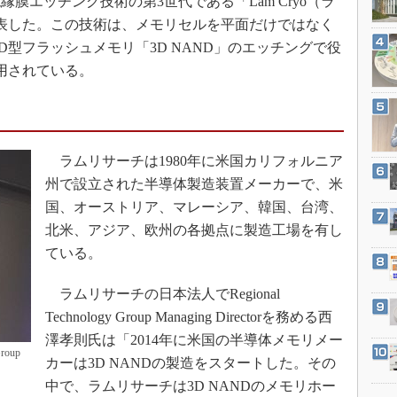
膜エッチング技術の第3世代である「Lam Cryo（ラ
3Dプリンタ
産業オープンネット展
と発表した。この技術は、メモリセルを平面だけではなく
デジタルツインとCAE
D型フラッシュメモリ「3D NAND」のエッチングで役
S＆OP
採用されている。
インダストリー4.0
イノベーション
製造業ビッグデータ
ラムリサーチは1980年に米国カリフォルニア
メイドインジャパン
州で設立された半導体製造装置メーカーで、米
植物工場
国、オーストリア、マレーシア、韓国、台湾、
知財マネジメント
北米、アジア、欧州の各拠点に製造工場を有し
ている。
海外生産
グローバル設計・開発
ラムリサーチの日本法人でRegional
制御セキュリティ
Technology Group Managing Directorを務める西
新型コロナへの対応
澤孝則氏は「2014年に米国の半導体メモリメー
roup
カーは3D NANDの製造をスタートした。その
中で、ラムリサーチは3D NANDのメモリホー