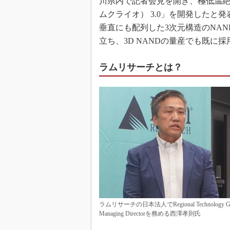
川県内で記者会見を開き、極低温絶縁
ムクライオ） 3.0」を開発した
垂直にも配列した3次元構造のNAN
立ち、3D NANDの量産でも既に
ラムリサーチとは？
ラムリサーチの日本法人でRegional Technology G
Managing Directorを務める西澤孝則氏