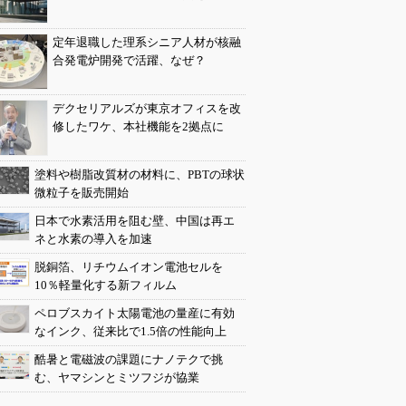
定年退職した理系シニア人材が核融
合発電炉開発で活躍、なぜ？
デクセリアルズが東京オフィスを改
修したワケ、本社機能を2拠点に
塗料や樹脂改質材の材料に、PBTの球状
微粒子を販売開始
日本で水素活用を阻む壁、中国は再エ
ネと水素の導入を加速
脱銅箔、リチウムイオン電池セルを
10％軽量化する新フィルム
ペロブスカイト太陽電池の量産に有効
なインク、従来比で1.5倍の性能向上
酷暑と電磁波の課題にナノテクで挑
む、ヤマシンとミツフジが協業