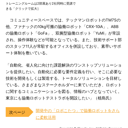
トレーニングルームは2部屋あり2社同時に受講で
きる「クリックで拡大］
コミュニティースペースでは、テックマンロボットのTM7Sの
他、ファナックの10kg可搬の協働ロボット「CRX-10iA」、ABB
の協働ロボット「GoFa」、双腕型協働ロボット「YuMi」が常設
され、操作体験などが可能となっている。また、技術サポート部
のスタッフ11人が常駐するオフィスを併設しており、素早いサポ
ート体制を敷いている。
「自動化、省人化に向けた課題解決のワンストップソリューショ
ンを提供したい。自動化に必要な要件定義を行い、そこに必要な
技術を開発もしくは製造する、トータルソリューションを目材し
ている。さまざまなステークホルダーに来ていただき、ロボット
に関するコミュニケーションを図る、情報のハブとなっていく。
東京にも協働ロボットテストラボを開設したい」（植島氏）
開発中の「ロボこたつ」で協働ロボットをさら
に柔軟活用