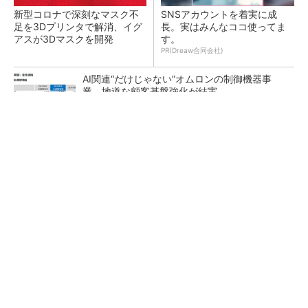
新型コロナで深刻なマスク不
SNSアカウントを着実に成
足を3Dプリンタで解消、イグ
長。実はみんなココ使ってま
アスが3Dマスクを開発
す。
PR(Dreaw合同会社)
AI関連“だけじゃない”オムロンの制御機器事
業、地道な顧客基盤強化が結実
【レベル14】生成AIを味方に、3D CADを使い
こなそう！
「取りあえずボルトで固定」は禁物 締結部設
計で押さえるべき基本