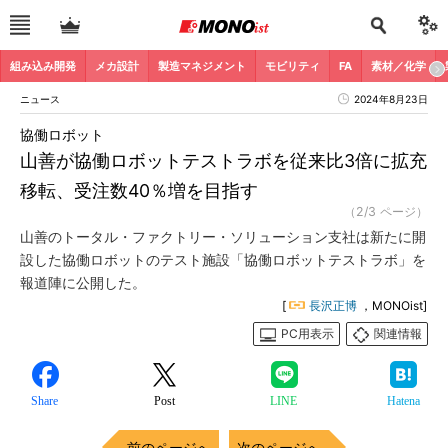
組み込み開発
メカ設計
製造マネジメント
モビリティ
FA
素材／化学
ニュース
2024年8月23日
協働ロボット
山善が協働ロボットテストラボを従来比3倍に拡充
移転、受注数40％増を目指す
（2/3 ページ）
山善のトータル・ファクトリー・ソリューション支社は新たに開
設した協働ロボットのテスト施設「協働ロボットテストラボ」を
報道陣に公開した。
[
長沢正博
，MONOist]
PC用表示
関連情報
Share
Post
LINE
Hatena
前のページへ
次のページへ