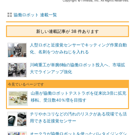
Copyright © ITmedia, Inc. All Rights Reserved.
協働ロボット 連載一覧
新しい連載記事が 38 件あります
人型ロボと近接覚センサーでキッティング作業自動
化、名刺をつかみねじを入れる
川崎重工が単腕6軸の協働ロボット投入へ、市場拡
大でラインアップ強化
山善が協働ロボットテストラボを従来比3倍に拡充
移転、受注数40％増を目指す
チリやホコリなどの汚れのリスクがある現場でも活
用できる近接覚センサー
オークラが協働ロボットを使ったパレタイジングシ