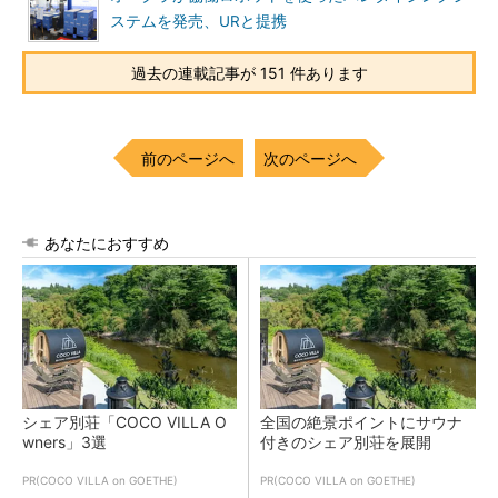
ステムを発売、URと提携
過去の連載記事が 151 件あります
前のページへ
次のページへ
あなたにおすすめ
シェア別荘「COCO VILLA O
全国の絶景ポイントにサウナ
wners」3選
付きのシェア別荘を展開
PR(COCO VILLA on GOETHE)
PR(COCO VILLA on GOETHE)