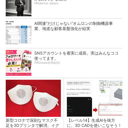
PR(dentsu Japan)
AI関連“だけじゃない”オムロンの制御機器事
業、地道な顧客基盤強化が結実
SNSアカウントを着実に成長。実はみんなココ
使ってます。
PR(Dreaw合同会社)
新型コロナで深刻なマスク不
【レベル14】生成AIを味方
足を3Dプリンタで解消、イグ
に、3D CADを使いこなそう！