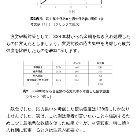
図3再掲
応力集中係数αと切欠係数βの関係（参
考文献［1］）［クリックで拡大］
疲労破断対策として、SS400材から合金鋼を焼き入れ処理した
ものに変えたとしましょう。変更前後の応力集中を考慮した疲労
強度を比較したものを
表2
に示します。
表2
SS400材から合金鋼の応力集中を考慮した疲労強度
［クリックで拡大］
残念でした。応力集中を考慮した疲労強度は1.38倍にしかなり
ませんでした。実は、この例は筆者が言いたいことを強調するた
めに少し意地悪な数値を使った結果ですが、材質変更、特に焼き
入れ鋼に変更するときは注意が必要です。