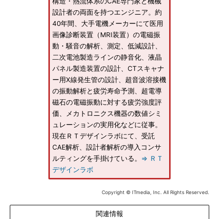
構造・熱流体系のCAE専門家と機械
設計者の両面を持つエンジニア。約
40年間、大手電機メーカーにて医用
画像診断装置（MRI装置）の電磁振
動・騒音の解析、測定、低減設計、
二次電池製造ラインの静音化、液晶
パネル製造装置の設計、CTスキャナ
ー用X線発生管の設計、超音波溶接機
の振動解析と疲労寿命予測、超電導
磁石の電磁振動に対する疲労強度評
価、メカトロニクス機器の数値シミ
ュレーションの実用化などに従事。
現在ＲＴデザインラボにて、受託
CAE解析、設計者解析の導入コンサ
ルティングを手掛けている。
⇒ ＲＴ
デザインラボ
Copyright © ITmedia, Inc. All Rights Reserved.
関連情報