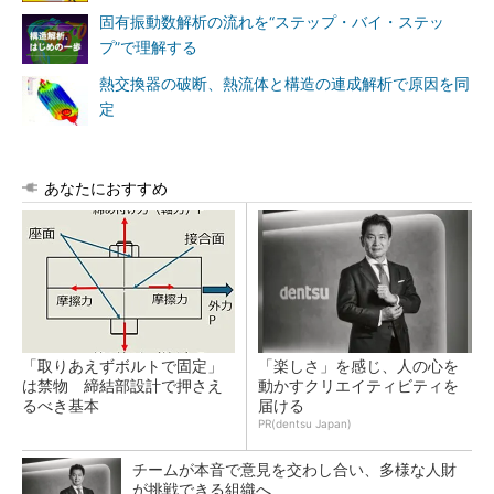
固有振動数解析の流れを“ステップ・バイ・ステッ
プ”で理解する
熱交換器の破断、熱流体と構造の連成解析で原因を同
定
あなたにおすすめ
「取りあえずボルトで固定」
「楽しさ」を感じ、人の心を
は禁物 締結部設計で押さえ
動かすクリエイティビティを
るべき基本
届ける
PR(dentsu Japan)
チームが本音で意見を交わし合い、多様な人財
が挑戦できる組織へ