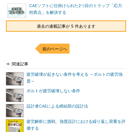
CAEソフトに仕掛けられた2つ目のトラップ「応力
特異点」を解決する
過去の連載記事が 5 件あります
前のページへ
関連記事
疲労破壊が起きない条件を考える ～ボルトの疲労強
度～
ボルトが疲労破壊しない条件
設計者CAEによる締結部の設計法
疲労解析に挑戦、強度設計における繰り返し荷重を評
価する