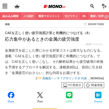
組み込み開発
メカ設計
製造マネジメント
モビリティ
FA
素材／化学
連載
2024年7月8日
CAEを正しく使い疲労強度計算と有機的につなげる（8）
応力集中があるときの金属の疲労強度
（4/4 ページ）
金属疲労を起こした際にかかる対策コストは膨大なものになる。
連載「CAEを正しく使い疲労強度計算と有機的につなげる」で
は、CAEを正しく使いこなし、その解析結果から疲労破壊の有無
を予測するアプローチを解説する。連載第8回は、前回に引き続
き「金属疲労のおさらい」的な内容をお届けする。
[
高橋良一／ＲＴデザインラボ 代表
，MONOist]
PC用表示
関連情報
Share
Post
LINE
Hatena