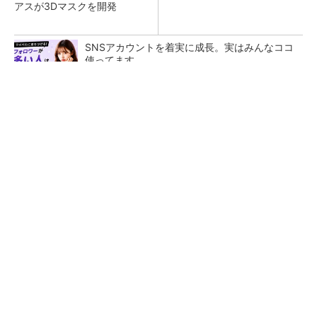
アスが3Dマスクを開発
SNSアカウントを着実に成長。実はみんなココ
使ってます。
PR(Dreaw合同会社)
令和8年熊本地震による工場への影響まとめ
狭小な駐車場に、シャープがポールカメラ式製
品発表 市場シェア10％目指す