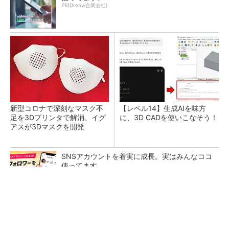
PR(Dreaw合同会社)
新型コロナで深刻なマスク不
【レベル14】生成AIを味方
足を3Dプリンタで解消、イグ
に、3D CADを使いこなそう！
アスが3Dマスクを開発
SNSアカウントを着実に成長。実はみんなココ
使ってます。
PR(Dreaw合同会社)
令和8年熊本地震による工場への影響まとめ