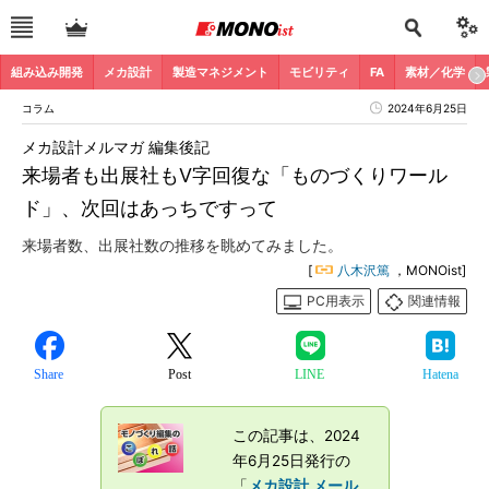
組み込み開発
メカ設計
製造マネジメント
モビリティ
FA
素材／化学
コラム
2024年6月25日
メカ設計メルマガ 編集後記
来場者も出展社もV字回復な「ものづくりワール
ド」、次回はあっちですって
来場者数、出展社数の推移を眺めてみました。
[
八木沢篤
，MONOist]
PC用表示
関連情報
Share
Post
LINE
Hatena
この記事は、2024
年6月25日発行の
「
メカ設計 メール