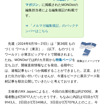
マガジン
」に掲載されたMONOistの
編集担当者による編集後記の転載で
す。
⇒ 「メルマガ編集後記」のバックナ
ンバーはこちら
先週（2024年6月19～21日）は「第36回 もの
づくり ワールド［東京］」（以下、ものづくり
ワールド）が東京ビッグサイトで開催されまし
たね。MONOistでは約1カ月前から
特集ページ
を
画像はイメージです
立ち上げ、開催直前情報などを発信。会期中に
は、速報記事もいくつか掲載することができました。正直、まだ
まだ出力が追い付いていませんが、今週をピークに展示ブース取
材記事を順次公開していきたいと考えております。
主催者のRX Japanによると、今回の出展社数は約2100社、来
場者数は6万9717人だったそうです。ちなみに内訳は1日目が1万
9143人、2日目が2万3498人、3日目が2万7076人とのこと。今