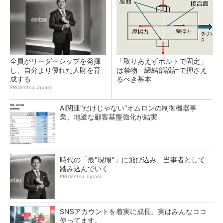
全員がリーダーシップを発揮
「取りあえずボルトで固定」
し、自分より優れた人財を育
は禁物 締結部設計で押さえ
成する
るべき基本
PR(dentsu Japan)
AI関連“だけじゃない”オムロンの制御機器事
業、地道な顧客基盤強化が結実
時代の「最"現場"」に飛び込み、当事者として
踏み込んでいく
PR(dentsu Japan)
SNSアカウントを着実に成長。実はみんなココ
使ってます。