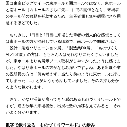
回は東京ビッグサイトの東ホールと西ホールではなく、東ホール
と南ホール（西ホールのさらに先……）での開催となり、来場者
のホール間の移動を補助するため、主催者側も無料循環バスを用
意するほどでした。
ちなみに、1日目と2日目に来場した筆者の個人的な感想として
は東ホールの方が混雑している印象で、南ホールで開催された
「設計・製造ソリューション展」「製造業DX展」「ものづくり
AI／IoT展」の方は、もちろん人はそれなりにたくさんいました
が、東ホールよりも展示ブース取材がしやすかったように感じま
した。やはり東ホールの方がなじみ深いですよね。ある出展企業
の説明員の方は「何も考えず、当たり前のように東ホールに行っ
てしまった……」と笑いながら話していました。その気持も分か
るような気がします。
さて、かなり活気が戻ってきた感のあるものづくりワールドで
すが、過去数年の来場者数、出展社数の推移を見てみると、それ
がよく分かります。
数字で振り返る「ものづくりワールド」の歩み