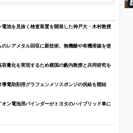
ン電池を見抜く検査装置を開発した神戸大・木村教授
らのレアメタル回収に新技術、無機酸や有機溶媒を使
高容量化を実現するため横国の藪内教授と共同研究を
け導電助剤用グラフェンメソスポンジの供給を開始
イオン電池用バインダーがトヨタのハイブリッド車に