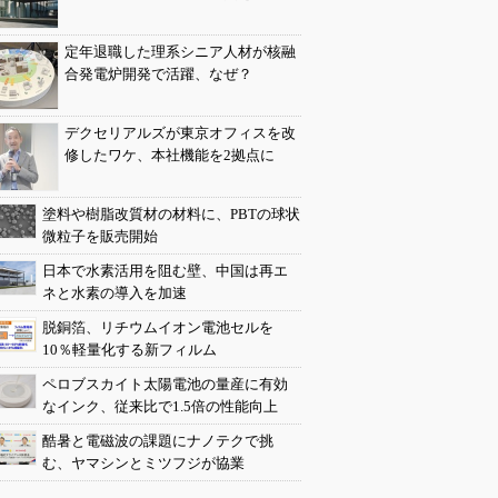
定年退職した理系シニア人材が核融
合発電炉開発で活躍、なぜ？
デクセリアルズが東京オフィスを改
修したワケ、本社機能を2拠点に
塗料や樹脂改質材の材料に、PBTの球状
微粒子を販売開始
日本で水素活用を阻む壁、中国は再エ
ネと水素の導入を加速
脱銅箔、リチウムイオン電池セルを
10％軽量化する新フィルム
ペロブスカイト太陽電池の量産に有効
なインク、従来比で1.5倍の性能向上
酷暑と電磁波の課題にナノテクで挑
む、ヤマシンとミツフジが協業