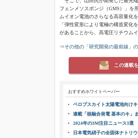
そこで、山田氏が開発した最先端
フェンメソスポンジ（GMS）」を
ムイオン電池のさらなる高容量化を
「弾性変形により電極の構造変化
があることから、高電圧リチウム
⇒その他の「研究開発の最前線」
この連載
おすすめホワイトペーパー
ペロブスカイト太陽電池向けキ
連載「核融合発電 基本のキ」
2024年の3M注目ニュース3
日本電気硝子の全固体ナトリウ