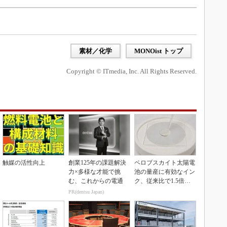
素材／化学
MONOist トップ
Copyright © ITmedia, Inc. All Rights Reserved.
触媒の活性向上
創業125年の課題解決
ペロブスカイト太陽電
力×多様な才能で挑
池の量産に有効なイン
む、これからの電通
ク、従来比で1.5倍の
性能向上
PR(dentsu Japan)