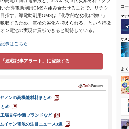
の高電圧向け電解液と、3DCの次世代炭素材料「グラ
コー
用いた導電助剤用GMSを組み合わせることで、リチウ
目指す。導電助剤用GMSは「化学的な劣化に強い」
マテ
を吸収するため、電極の劣化を抑えられる」という特徴
イオン電池の実現に貢献できると期待している。
サス
の記事はこちら
を「連載記事アラート」に登録する
よく
ヤノンの高機能材料まとめ
まとめ
選 工場見学や新ブランドなど
ムイオン電池の注目ニュース3選