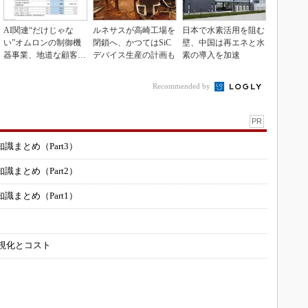
AI関連“だけじゃな
ルネサスが高崎工場を
日本で水素活用を阻む
い”オムロンの制御機
閉鎖へ、かつてはSiC
壁、中国は再エネと水
器事業、地道な顧客基
デバイス生産の計画も
素の導入を加速
盤強化が結実
Recommended by
PR
まとめ（Part3）
まとめ（Part2）
まとめ（Part1）
可視化とコスト