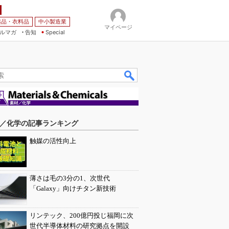
薬品・衣料品
中小製造業
マイページ
ルマガ
告知
Special
／化学の記事ランキング
触媒の活性向上
薄さは毛の3分の1、次世代
「Galaxy」向けチタン新技術
リンテック、200億円投じ福岡に次
世代半導体材料の研究拠点を開設