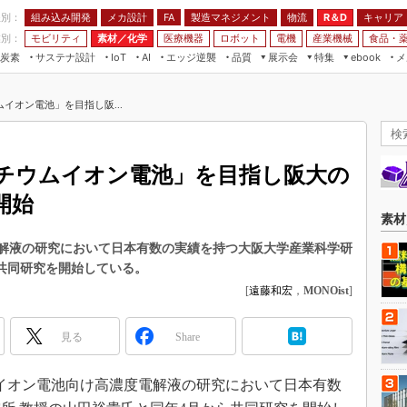
程別：
組み込み開発
メカ設計
製造マネジメント
物流
R＆D
キャリア
FA
業別：
モビリティ
素材／化学
医療機器
ロボット
電機
産業機械
食品・
炭素
サステナ設計
エッジ逆襲
品質
展示会
特集
メ
IoT
AI
ebook
伝承
組み込み開発
CEATEC
読者調査まとめ
編集後記
イオン電池」を目指し阪...
JIMTOF
保全
メカ設計
つながるクルマ
組込み/エッジ コンピューティング
ス
 AI
製造マネジメント
5G
展＆IoT/5Gソリューション展
VR／AR
FA
チウムイオン電池」を目指し阪大の
IIFES
モビリティ
フィールドサービス
開始
国際ロボット展
素材／化学
FPGA
素材
ジャパンモビリティショー
組み込み画像技術
電解液の研究において日本有数の実績を持つ大阪大学産業科学研
TECHNO-FRONTIER
ら共同研究を開始している。
組み込みモデリング
人テク展
[
遠藤和宏
，
MONOist
]
Windows Embedded
スマート工場EXPO
車載ソフト開発
見る
Share
EdgeTech+
ISO26262
日本ものづくりワールド
ウムイオン電池向け高濃度電解液の研究において日本有数
無償設計ツール
AUTOMOTIVE WORLD