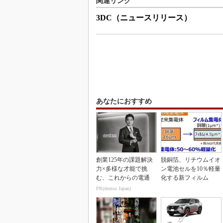
関連リンク
3DC（ニュースリリース）
あなたにおすすめ
創業125年の課題解決
脱銅箔、リチウムイオ
力×多様な才能で挑
ン電池セルを10％軽量
む、これからの電通
化する新フィルム
PR(dentsu Japan)