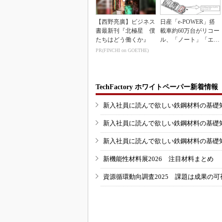
【西野亮廣】ビジネス
日産「e-POWER」搭
書最新刊『北極星 僕
載車約60万台がリコー
たちはどう働くか』
ル、「ノート」「エク
ストレイル」な...
PR(FINCHI on GOETHE)
TechFactory ホワイトペーパー新着情報
新入社員に読んで欲しい鉄鋼材料の基礎知識
新入社員に読んで欲しい鉄鋼材料の基礎知識
新入社員に読んで欲しい鉄鋼材料の基礎知識
新機能性材料展2026 注目材料まとめ
資源循環動向調査2025 課題は成果の