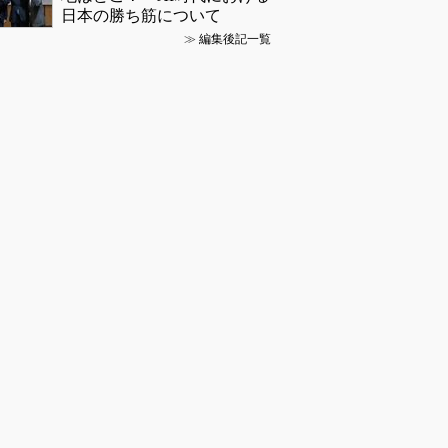
日本の勝ち筋について
≫
編集後記一覧