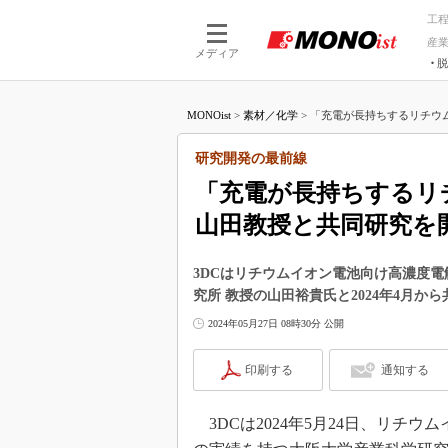
工
産
メディア
脱
つながる技術
AI×技術
MONOist
>
素材／化学
>
「充電が長持ちするリチウム
つながる工場
AI×設備
つながるサービ
Physical
研究開発の最前線
「充電が長持ちするリ
山田教授と共同研究を
3DCはリチウムイオン電池向け高濃度
究所 教授の山田裕貴氏と2024年4月か
2024年05月27日 08時30分 公開
印刷する
通知する
3DCは2024年5月24日、リチ