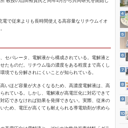
所 教授の山田裕貴氏と同年4月から共同研究を開始し
3Dプリンタ
産業オープンネット展
デジタルツインとCAE
S＆OP
充電で従来よりも長時間使える高容量なリチウムイオ
る。
インダストリー4.0
イノベーション
製造業ビッグデータ
メイドインジャパン
、セパレータ、電解液から構成されている。電解液と
植物工場
させたものだ。リチウム塩の濃度をある程度まで高くし
い環境でも分解されにくいことが知られている。
知財マネジメント
海外生産
高いほど容量が大きくなるため、高濃度電解液は、高
グローバル設計・開発
えられている。しかし、電解液が高電圧化に対応できて
制御セキュリティ
が対応できなければ効果を発揮できない。実際、従来の
すいため、電圧が高くても耐えられる導電助剤が求めら
新型コロナへの対応