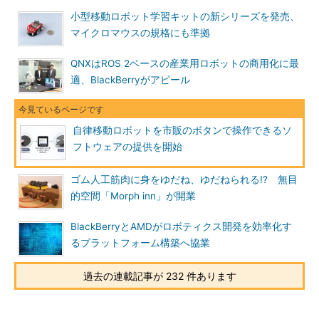
小型移動ロボット学習キットの新シリーズを発売、
マイクロマウスの規格にも準拠
QNXはROS 2ベースの産業用ロボットの商用化に最
適、BlackBerryがアピール
自律移動ロボットを市販のボタンで操作できるソ
フトウェアの提供を開始
ゴム人工筋肉に身をゆだね、ゆだねられる!? 無目
的空間「Morph inn」が開業
BlackBerryとAMDがロボティクス開発を効率化す
るプラットフォーム構築へ協業
過去の連載記事が 232 件あります