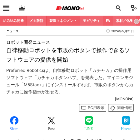
組み込み開発
メカ設計
製造マネジメント
モビリティ
FA
素材／化学
ニュース
2024年5月21日
ロボット開発ニュース
自律移動ロボットを市販のボタンで操作できるソ
フトウェアの提供を開始
Preferred Roboticsは、自律移動ロボット「カチャカ」の操作用
ソフトウェア「カチャカボタンハブ」を発表した。マイコンモジ
ュール「M5Stack」にインストールすれば、市販のボタンからカ
チャカに操作指示が出せる。
[MONOist]
PC用表示
関連情報
Share
Post
LINE
Hatena