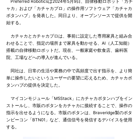
Preferred Roboticsは2024年5月9日、自律移動ロボット「カチ
ャカ」および「カチャカプロ」の操作用ソフトウェア「カチャカ
ボタンハブ」を発表した。同日より、オープンソースで提供を開
始する。
カチャカとカチャカプロは、事前に設定した専用家具と組み合
わせることで、指定の場所まで家具を動かせる、AI（人工知能）
搭載の自律移動ロボットだ。現在、一般家庭や飲食店、歯科医
院、工場などへの導入が進んでいる。
同社は、日常の生活や業務の中で高頻度で出す指示を、より簡
単に操作したいというユーザーの要望に応えるため、カチャカボ
タンハブの提供を決定した。
マイコンモジュール「M5Stack」にカチャカボタンハブをイン
ストールし、市販のボタンをカチャカに接続することで、操作の
指示を出せるようになる。市販のボタンは、Braveridge製のボタ
ンビーコン「BTN01」など、通信信号を発信するデバイスを使用
する。