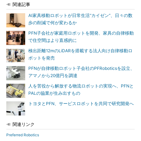
関連記事
AI家具移動ロボットが日常生活“カイゼン”、日々の数
歩の削減で何が変わるか
PFN子会社が家庭用ロボットを開発、家具の自律移動
で住空間はより直感的に
検出距離12mのLiDARを搭載する法人向け自律移動ロ
ボットを発売
PFNが自律移動ロボット子会社のPFRoboticsを設立、
アマノから20億円を調達
人を苦役から解放する物流ロボットの実現へ、PFNと
PALの協業が生み出すもの
トヨタとPFN、サービスロボットを共同で研究開発へ
関連リンク
Preferred Robotics