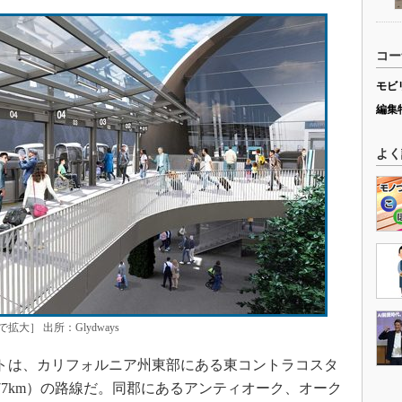
コー
モビ
編集
よく
］ 出所：Glydways
トは、カリフォルニア州東部にある東コントラコスタ
77km）の路線だ。同郡にあるアンティオーク、オーク