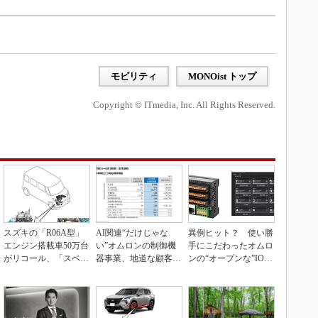
モビリティ
MONOist トップ
Copyright © ITmedia, Inc. All Rights Reserved.
スズキの「R06A型」
AI関連“だけじゃな
異例ヒット？ 使い勝
エンジン搭載車50万台
い”オムロンの制御機
手にこだわったオムロ
がリコール、「スペー
器事業、地道な顧客基
ンの“オープンな”IO-L
シア」など
盤強化が結実
inkマスター