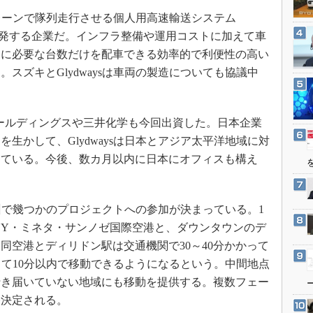
3Dプリンタ
産業オープンネット展
用レーンで隊列走行させる個人用高速輸送システム
デジタルツインとCAE
it、PRT）を開発する企業だ。インフラ整備や運用コストに加えて車
S＆OP
きに必要な台数だけを配車できる効率的で利便性の高い
インダストリー4.0
スズキとGlydwaysは車両の製造についても協議中
。
イノベーション
製造業ビッグデータ
OSホールディングスや三井化学も今回出資した。日本企業
メイドインジャパン
生かして、Glydwaysは日本とアジア太平洋地域に対
植物工場
している。今後、数カ月以内に日本にオフィスも構え
知財マネジメント
海外生産
ア州で幾つかのプロジェクトへの参加が決まっている。1
グローバル設計・開発
Y・ミネタ・サンノゼ国際空港と、ダウンタウンのデ
制御セキュリティ
同空港とディリドン駅は交通機関で30～40分かかって
によって10分以内で移動できるようになるという。中間地点
新型コロナへの対応
行き届いていない地域にも移動を提供する。複数フェー
終決定される。