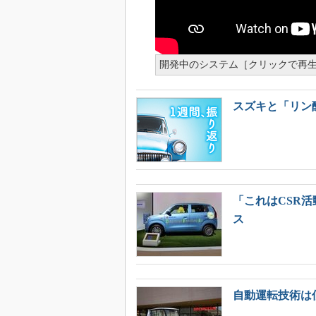
開発中のシステム［クリックで再生］ 
スズキと「リン
「これはCSR
ス
自動運転技術は