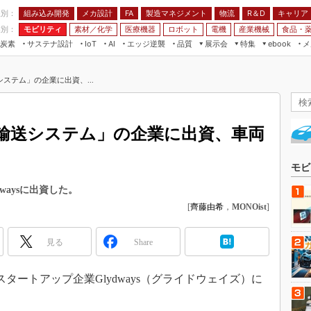
程別：
組み込み開発
メカ設計
製造マネジメント
物流
R＆D
キャリア
FA
業別：
モビリティ
素材／化学
医療機器
ロボット
電機
産業機械
食品・
炭素
サステナ設計
エッジ逆襲
品質
展示会
特集
メ
IoT
AI
ebook
伝承
組み込み開発
CEATEC
読者調査まとめ
編集後記
ステム」の企業に出資、...
JIMTOF
保全
メカ設計
つながるクルマ
組込み/エッジ コンピューティング
ス
 AI
製造マネジメント
5G
展＆IoT/5Gソリューション展
VR／AR
FA
輸送システム」の企業に出資、車両
IIFES
モビリティ
フィールドサービス
国際ロボット展
素材／化学
FPGA
モビ
ジャパンモビリティショー
組み込み画像技術
waysに出資した。
TECHNO-FRONTIER
[
齊藤由希
，
MONOist
]
組み込みモデリング
人テク展
Windows Embedded
スマート工場EXPO
見る
Share
車載ソフト開発
EdgeTech+
ISO26262
スタートアップ企業Glydways（グライドウェイズ）に
日本ものづくりワールド
無償設計ツール
AUTOMOTIVE WORLD