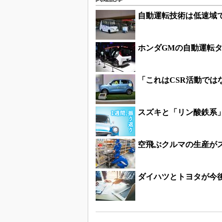
自動運転技術は低速域
ホンダGMの自動運転
「これはCSR活動で
スズキと「リン酸鉄系
空飛ぶクルマの生産が
ダイハツとトヨタが今