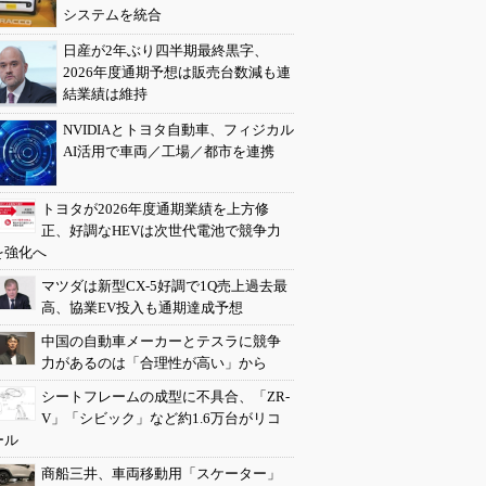
システムを統合
日産が2年ぶり四半期最終黒字、
2026年度通期予想は販売台数減も連
結業績は維持
NVIDIAとトヨタ自動車、フィジカル
AI活用で車両／工場／都市を連携
トヨタが2026年度通期業績を上方修
正、好調なHEVは次世代電池で競争力
を強化へ
マツダは新型CX-5好調で1Q売上過去最
高、協業EV投入も通期達成予想
中国の自動車メーカーとテスラに競争
力があるのは「合理性が高い」から
シートフレームの成型に不具合、「ZR-
V」「シビック」など約1.6万台がリコ
ール
商船三井、車両移動用「スケーター」