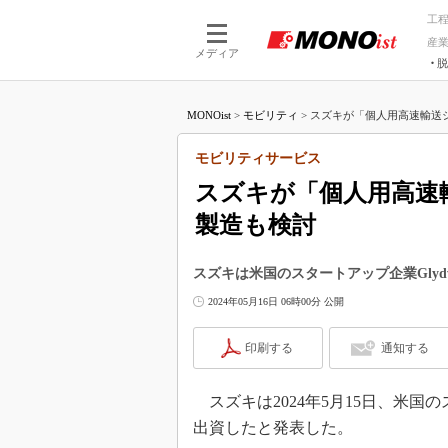
工
産
メディア
脱
つながる技術
AI×技術
MONOist
>
モビリティ
>
スズキが「個人用高速輸送シ
つながる工場
AI×設備
つながるサービ
Physical
モビリティサービス
スズキが「個人用高速
製造も検討
スズキは米国のスタートアップ企業Glyd
2024年05月16日 06時00分 公開
印刷する
通知する
スズキは2024年5月15日、米国の
出資したと発表した。