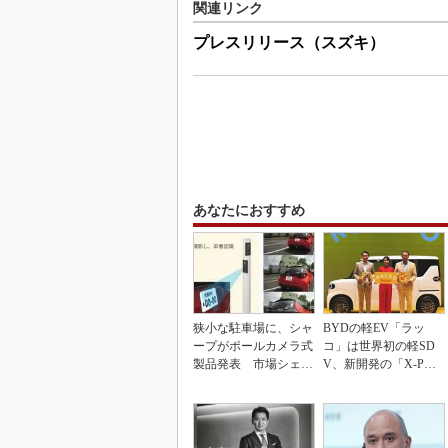
関連リンク
プレスリリース（スズキ）
あなたにおすすめ
狭小な駐車場に、シャ
BYDの軽EV「ラッ
ープがポールカメラ式
コ」は世界初の軽SD
製品発表 市場シェア
V、新開発の「X-PAC
10％目指す
K」に電動システ...