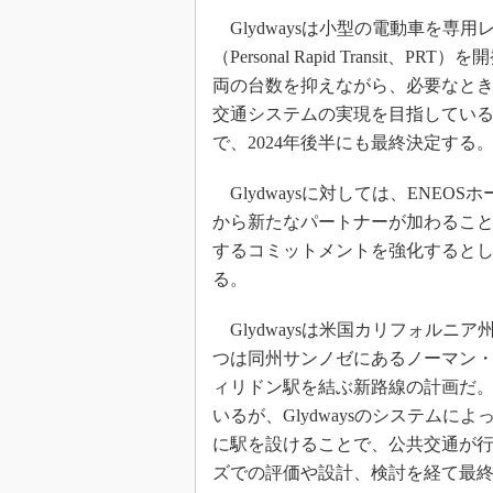
Glydwaysは小型の電動車を専
（Personal Rapid Trans
両の台数を抑えながら、必要なと
交通システムの実現を目指している。
で、2024年後半にも最終決定する
Glydwaysに対しては、ENE
から新たなパートナーが加わることを
するコミットメントを強化すると
る。
Glydwaysは米国カリフォルニ
つは同州サンノゼにあるノーマン・
ィリドン駅を結ぶ新路線の計画だ。
いるが、Glydwaysのシステム
に駅を設けることで、公共交通が
ズでの評価や設計、検討を経て最