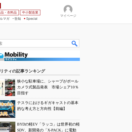
薬品・衣料品
中小製造業
マイページ
ルマガ
告知
Special
リティの記事ランキング
狭小な駐車場に、シャープがポール
カメラ式製品発表 市場シェア10％
目指す
テスラにおけるギガキャストの基本
的な考え方と方向性【前編】
BYDの軽EV「ラッコ」は世界初の軽
SDV、新開発の「X-PACK」に電動