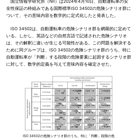
国立情報学研究所（NII）は2024年4月10日、自動運転車の安
全性保証の枠組みである国際標準ISO 34502の危険シナリオ群に
ついて、その意味内容を数学的に定式化したと発表した。
ISO 34502は、自動運転車の危険シナリオ群を網羅的に定めて
いる。しかし、英語などの自然言語で記述された危険シナリオ
は、その解釈に違いが生じる可能性がある。この問題を解決する
ために同グループは、ISO 34502の危険シナリオ群のうち、特に
自動運転車が「判断」する段階の危険要素に起因するシナリオ群
に対して、数学的定義を与えて意味内容を確定させた。
ISO 34502の危険シナリオ群のうち、特に「判断」段階の危