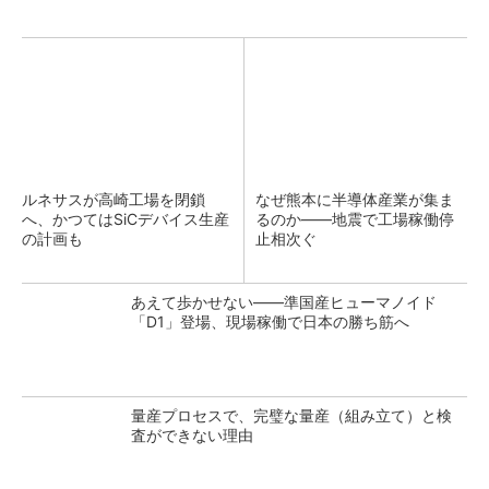
ルネサスが高崎工場を閉鎖
なぜ熊本に半導体産業が集ま
へ、かつてはSiCデバイス生産
るのか――地震で工場稼働停
の計画も
止相次ぐ
あえて歩かせない――準国産ヒューマノイド
「D1」登場、現場稼働で日本の勝ち筋へ
量産プロセスで、完璧な量産（組み立て）と検
査ができない理由