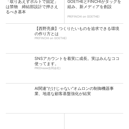
「取りあえずボルトで固定」
GOETHEとFINCHIがタッグを
は禁物 締結部設計で押さえ
組み、新メディアを創設
るべき基本
PR(FINCHI on GOETHE)
【西野亮廣】つくりたいものを追求できる環境
の作り方とは
PR(FINCHI on GOETHE)
SNSアカウントを着実に成長。実はみんなココ
使ってます。
PR(Dreaw合同会社)
AI関連“だけじゃない”オムロンの制御機器事
業、地道な顧客基盤強化が結実