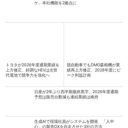
ケ、本社機能を2拠点に
トヨタが2026年度通期業績を
脱自動車でもDMG森精機が業
上方修正、好調なHEVは次世
績再上方修正、2028年度にピ
代電池で競争力を強化へ
ーク利益計画
日産が2年ぶり四半期最終黒字、2026年度通期
予想は販売台数減も連結業績は維持
生成AIで現場社員がシステムを開発 「人中
心」の製造DXを自走させた3社の方法