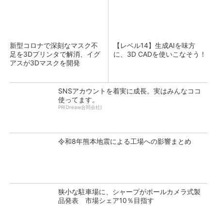
新型コロナで深刻なマスク不
【レベル14】生成AIを味方
足を3Dプリンタで解消、イグ
に、3D CADを使いこなそう！
アスが3Dマスクを開発
SNSアカウントを着実に成長。実はみんなココ
使ってます。
PR(Dreaw合同会社)
令和8年熊本地震による工場への影響まとめ
狭小な駐車場に、シャープがポールカメラ式製
品発表 市場シェア10％目指す