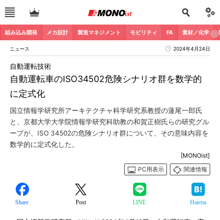
組み込み開発
メカ設計
製造マネジメント
モビリティ
FA
素材／化学
ニュース
2024年4月24日
自動運転技術
自動運転車のISO34502危険シナリオ群を数学的
に定式化
国立情報学研究所アーキテクチャ科学研究系教授の蓮尾一郎氏
と、京都大学大学院情報学研究科助教の和賀正樹氏らの研究グル
ープが、ISO 34502の危険シナリオ群について、その意味内容を
数学的に定式化した。
[MONOist]
PC用表示
関連情報
Share
Post
LINE
Hatena