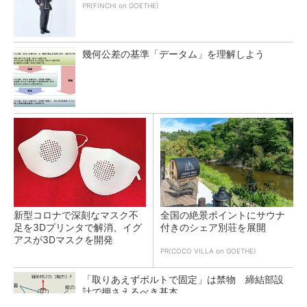
PR(FINCHI on GOETHE)
幾何公差の基準「データム」を理解しよう
新型コロナで深刻なマスク不
全国の絶景ポイントにサウナ
足を3Dプリンタで解消、イグ
付きのシェア別荘を展開
アスが3Dマスクを開発
PR(COCO VILLA on GOETHE)
「取りあえずボルトで固定」は禁物 締結部設
計で押さえるべき基本