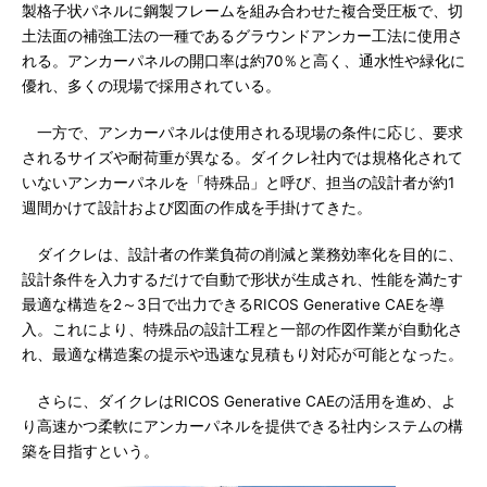
製格子状パネルに鋼製フレームを組み合わせた複合受圧板で、切
土法面の補強工法の一種であるグラウンドアンカー工法に使用さ
れる。アンカーパネルの開口率は約70％と高く、通水性や緑化に
優れ、多くの現場で採用されている。
一方で、アンカーパネルは使用される現場の条件に応じ、要求
されるサイズや耐荷重が異なる。ダイクレ社内では規格化されて
いないアンカーパネルを「特殊品」と呼び、担当の設計者が約1
週間かけて設計および図面の作成を手掛けてきた。
ダイクレは、設計者の作業負荷の削減と業務効率化を目的に、
設計条件を入力するだけで自動で形状が生成され、性能を満たす
最適な構造を2～3日で出力できるRICOS Generative CAEを導
入。これにより、特殊品の設計工程と一部の作図作業が自動化さ
れ、最適な構造案の提示や迅速な見積もり対応が可能となった。
さらに、ダイクレはRICOS Generative CAEの活用を進め、よ
り高速かつ柔軟にアンカーパネルを提供できる社内システムの構
築を目指すという。