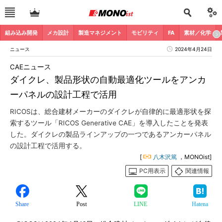
組み込み開発
メカ設計
製造マネジメント
モビリティ
FA
素材／化学
ニュース
2024年4月24日
CAEニュース
ダイクレ、製品形状の自動最適化ツールをアンカ
ーパネルの設計工程で活用
RICOSは、総合建材メーカーのダイクレが自律的に最適形状を探
索するツール「RICOS Generative CAE」を導入したことを発表
した。ダイクレの製品ラインアップの一つであるアンカーパネル
の設計工程で活用する。
[
八木沢篤
，MONOist]
PC用表示
関連情報
Share
Post
LINE
Hatena