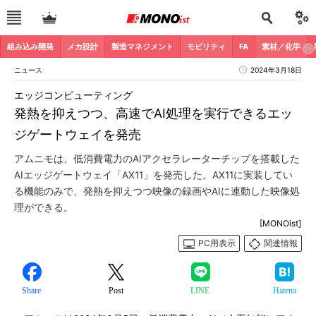
組み込み開発
メカ設計
製造マネジメント
モビリティ
FA
素材／化学
ニュース
2024年3月18日
エッジコンピューティング
発熱を抑えつつ、高速でAI処理を実行できるエッ
ジゲートウェイを発売
アムニモは、低消費電力のAIアクセラレーターチップを搭載した
AIエッジゲートウェイ「AX11」を発売した。AX11に実装してい
る機能のみで、発熱を抑えつつ映像の録画やAIに連動した映像処
理ができる。
[MONOist]
PC用表示
関連情報
Share
Post
LINE
Hatena