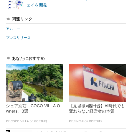
ェイを開発
関連リンク
アムニモ
プレスリリース
あなたにおすすめ
シェア別荘「COCO VILLA O
【見城徹×藤田晋】AI時代でも
wners」3選
変わらない経営者の本質
PR(COCO VILLA on GOETHE)
PR(FINCHI on GOETHE)