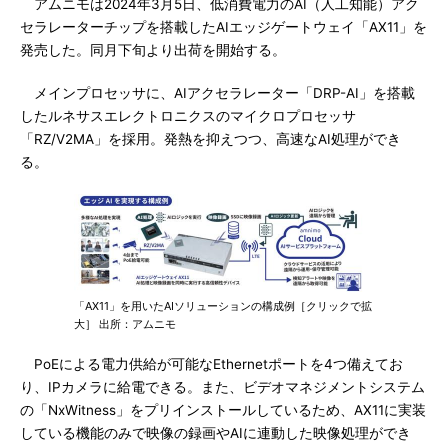
アムニモは2024年3月5日、低消費電力のAI（人工知能）アク
セラレーターチップを搭載したAIエッジゲートウェイ「AX11」を
発売した。同月下旬より出荷を開始する。
メインプロセッサに、AIアクセラレーター「DRP-AI」を搭載
したルネサスエレクトロニクスのマイクロプロセッサ
「RZ/V2MA」を採用。発熱を抑えつつ、高速なAI処理ができ
る。
「AX11」を用いたAIソリューションの構成例［クリックで拡
大］ 出所：アムニモ
PoEによる電力供給が可能なEthernetポートを4つ備えてお
り、IPカメラに給電できる。また、ビデオマネジメントシステム
の「NxWitness」をプリインストールしているため、AX11に実装
している機能のみで映像の録画やAIに連動した映像処理ができ