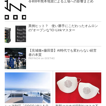
令和8年熊本地震による工場への影響まとめ
異例ヒット？ 使い勝手にこだわったオムロン
の“オープンな”IO-Linkマスター
【見城徹×藤田晋】AI時代でも変わらない経営
者の本質
PR(FINCHI on GOETHE)
シェア別荘「COCO VILLA O
新型コロナで深刻なマスク不