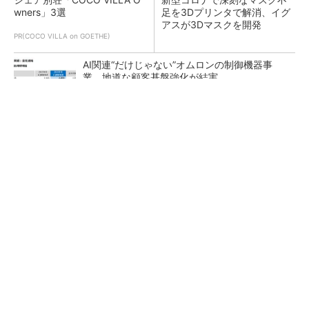
wners」3選
足を3Dプリンタで解消、イグ
アスが3Dマスクを開発
PR(COCO VILLA on GOETHE)
AI関連“だけじゃない”オムロンの制御機器事
業、地道な顧客基盤強化が結実
【レベル14】生成AIを味方に、3D CADを使い
こなそう！
「取りあえずボルトで固定」は禁物 締結部設
計で押さえるべき基本