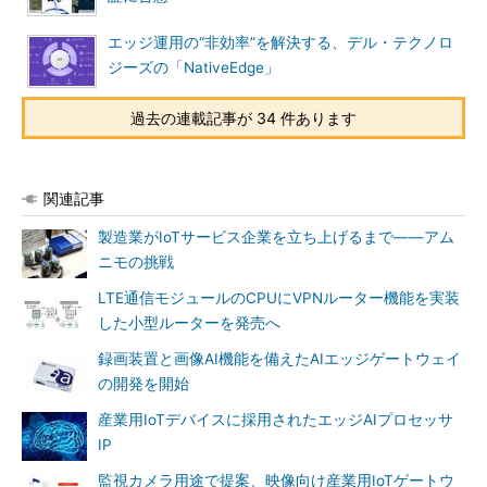
エッジ運用の“非効率”を解決する、デル・テクノロ
ジーズの「NativeEdge」
過去の連載記事が 34 件あります
関連記事
製造業がIoTサービス企業を立ち上げるまで――アム
ニモの挑戦
LTE通信モジュールのCPUにVPNルーター機能を実装
した小型ルーターを発売へ
録画装置と画像AI機能を備えたAIエッジゲートウェイ
の開発を開始
産業用IoTデバイスに採用されたエッジAIプロセッサ
IP
監視カメラ用途で提案、映像向け産業用IoTゲートウ