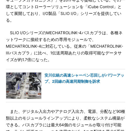
環としてコントローラーソリューションを「iCube Control」と
して展開しており、I/O製品「SLIO I/O」シリーズを提供してい
る。
SLIO I/OシリーズのMECHATROLINK-4バスカプラは、各種ネ
ットワークに接続するための専用モジュールで、
MECHATROLINK-4に対応している。従来の「MECHATROLINK-
IIIバスカプラ」に比べ、1伝送周期あたりの取得可能なデータサ
イズが約1.7倍になった。
安川伝統の高速シャーペン芯回しがパワーアッ
プ、2回線の高速同期制御を訴求
また、デジタル入出力やアナログ入出力、電源、分配など90種
類以上のモジュールラインアップにより、柔軟なシステム構築が
できる。バスカプラには最大64個のモジュールが取り付け可能