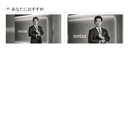
あなたにおすすめ
時代の「最"現場"」に飛び込
「楽しさ」を感じ、人の心を
み、当事者として踏み込んで
動かすクリエイティビティを
いく
届ける
PR(dentsu Japan)
PR(dentsu Japan)
GOETHEとFINCHIがタッグを組み、新メディ
アを創設
PR(FINCHI on GOETHE)
フィジカルAIに注力するインテル、組み込み市
場での約40年の実績を生かせるか