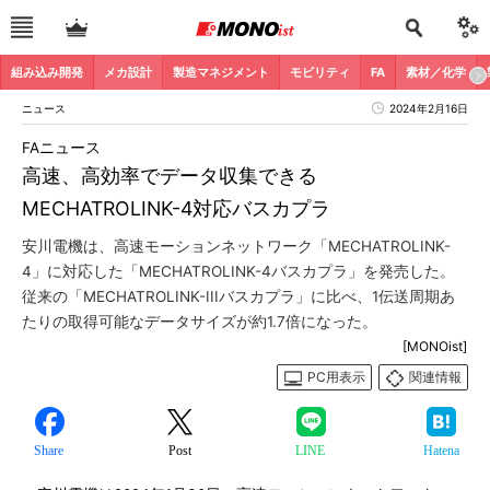
組み込み開発
メカ設計
製造マネジメント
モビリティ
FA
素材／化学
ニュース
2024年2月16日
FAニュース
高速、高効率でデータ収集できる
MECHATROLINK-4対応バスカプラ
安川電機は、高速モーションネットワーク「MECHATROLINK-
4」に対応した「MECHATROLINK-4バスカプラ」を発売した。
従来の「MECHATROLINK-IIIバスカプラ」に比べ、1伝送周期あ
たりの取得可能なデータサイズが約1.7倍になった。
[MONOist]
PC用表示
関連情報
Share
Post
LINE
Hatena