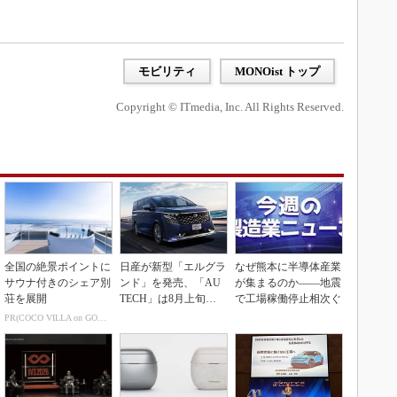
モビリティ
MONOist トップ
Copyright © ITmedia, Inc. All Rights Reserved.
全国の絶景ポイントに
日産が新型「エルグラ
なぜ熊本に半導体産業
サウナ付きのシェア別
ンド」を発売、「AU
が集まるのか――地震
荘を展開
TECH」は8月上旬に
で工場稼働停止相次ぐ
市場投入へ
PR(COCO VILLA on GOETHE)