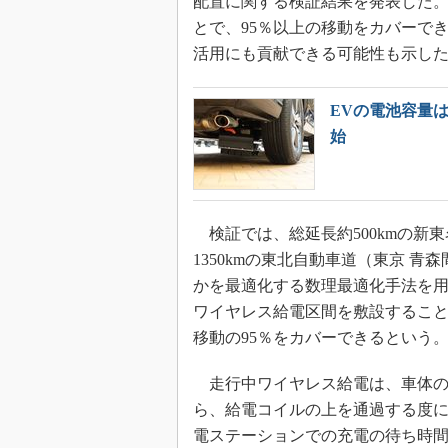
配置に関する検証結果を発表した。
とで、95％以上の移動をカバーで
活用にも貢献できる可能性も示し
EVの電池容量
始
検証では、総延長約500kmの新
1350kmの東北自動車道（東京 
かを最適化する数理最適化手法を用
ワイヤレス給電区間を敷設することで
移動の95％をカバーできるという。
走行中ワイヤレス給電は、車体の
ら、給電コイルの上を通過する度
電ステーションでの充電の待ち時