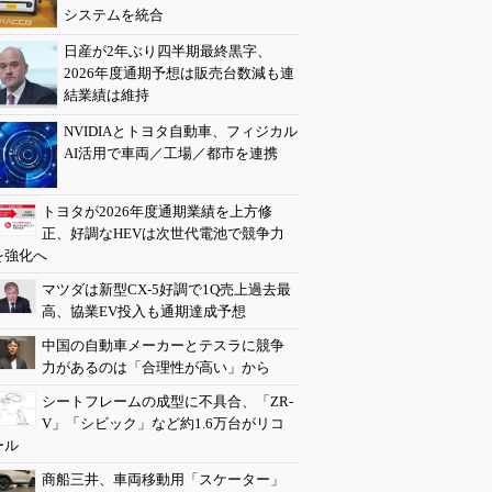
システムを統合
日産が2年ぶり四半期最終黒字、
2026年度通期予想は販売台数減も連
結業績は維持
NVIDIAとトヨタ自動車、フィジカル
AI活用で車両／工場／都市を連携
トヨタが2026年度通期業績を上方修
正、好調なHEVは次世代電池で競争力
を強化へ
マツダは新型CX-5好調で1Q売上過去最
高、協業EV投入も通期達成予想
中国の自動車メーカーとテスラに競争
力があるのは「合理性が高い」から
シートフレームの成型に不具合、「ZR-
V」「シビック」など約1.6万台がリコ
ール
商船三井、車両移動用「スケーター」