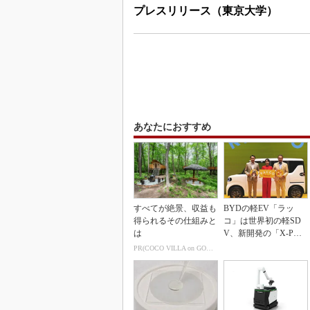
プレスリリース（東京大学）
あなたにおすすめ
すべてが絶景、収益も
BYDの軽EV「ラッ
得られるその仕組みと
コ」は世界初の軽SD
は
V、新開発の「X-PAC
K」に電動システ...
PR(COCO VILLA on GOETHE)