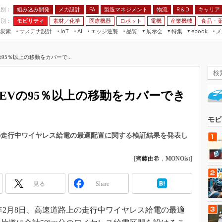
程別：
組み込み開発
メカ設計
製造マネジメント
物流
R＆D
キャリア
FA
業別：
モビリティ
素材／化学
医療機器
ロボット
電機
産業機械
食品・
炭素
サステナ設計
エッジ逆襲
品質
展示会
特集
メ
IoT
AI
ebook
伝承
組み込み開発
CEATEC
読者調査まとめ
編集後記
95％以上の移動をカバーで...
JIMTOF
保全
メカ設計
つながるクルマ
組込み/エッジ コンピューティング
ス
 AI
製造マネジメント
5G
展＆IoT/5Gソリューション展
VR／AR
FA
でEVの95％以上の移動をカバーでき
IIFES
モビリティ
フィールドサービス
国際ロボット展
素材／化学
FPGA
モビ
ジャパンモビリティショー
組み込み画像技術
の走行中ワイヤレス給電の最適配置に関する検証結果を発表し
TECHNO-FRONTIER
組み込みモデリング
人テク展
[
齊藤由希
，
MONOist
]
Windows Embedded
スマート工場EXPO
車載ソフト開発
見る
Share
EdgeTech+
ISO26262
日本ものづくりワールド
年2月8日、高速道路上の走行中ワイヤレス給電の最適
無償設計ツール
AUTOMOTIVE WORLD