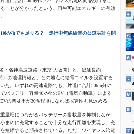
片道に合計50km分のワイヤレス給電区間を設けるこ
3Dプリンタ
産業オープンネット展
きることが分かったという。再生可能エネルギーの有効
デジタルツインとCAE
た。
S＆OP
インダストリー4.0
は10kWhでも足りる？ 走行中無線給電の公道実証を開
イノベーション
製造業ビッグデータ
メイドインジャパン
植物工場
東名・名神高速道路（東京 大阪間）と、総延長約
知財マネジメント
青森間）の地理情報と、どの地点に給電コイルを設置する
いた。いずれの高速道路でも、片道に合計50km分の
海外生産
バッテリー容量40kWhのEV（電気自動車）による
グローバル設計・開発
EVの普及率が30％程度になれば採算性も見込める。
制御セキュリティ
新型コロナへの対応
重量増につながるバッテリーの搭載量を抑制しなが
に小まめに充電することで十分な走行距離を実現し、充
間を短縮すると期待されている。ただ、ワイヤレス給電