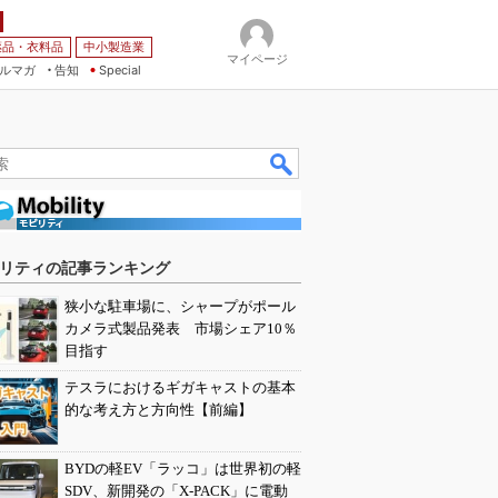
薬品・衣料品
中小製造業
マイページ
ルマガ
告知
Special
リティの記事ランキング
狭小な駐車場に、シャープがポール
カメラ式製品発表 市場シェア10％
目指す
テスラにおけるギガキャストの基本
的な考え方と方向性【前編】
BYDの軽EV「ラッコ」は世界初の軽
SDV、新開発の「X-PACK」に電動