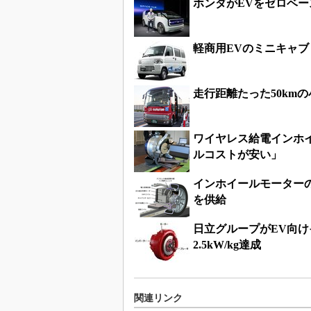
ホンダがEVをゼロベ
軽商用EVのミニキャブ
走行距離たった50km
ワイヤレス給電インホ
ルコストが安い」
インホイールモーター
を供給
日立グループがEV向
2.5kW/kg達成
関連リンク