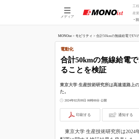
工
産
メディア
脱
つながる技術
AI×技術
MONOist
>
モビリティ
>
合計50kmの無線給電でEVの
つながる工場
AI×設備
つながるサービ
Physical
電動化
合計50kmの無線給電
ることを検証
東京大学 生産技術研究所は高速道路上
た。
2024年02月09日 06時00分 公開
印刷する
通知する
東京大学 生産技術研究所は2024