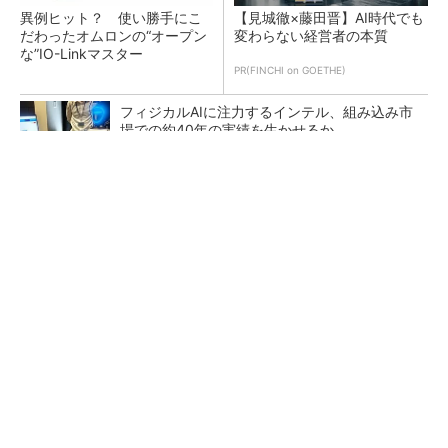
異例ヒット？ 使い勝手にこ
【見城徹×藤田晋】AI時代でも
だわったオムロンの“オープン
変わらない経営者の本質
な”IO-Linkマスター
PR(FINCHI on GOETHE)
フィジカルAIに注力するインテル、組み込み市
場での約40年の実績を生かせるか
狭小な駐車場に、シャープがポールカメラ式製
品発表 市場シェア10％目指す
ペロブスカイト太陽電池の量産に有効なイン
ク、従来比で1.5倍の性能向上