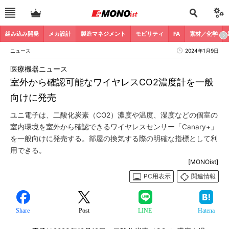
組み込み開発
メカ設計
製造マネジメント
モビリティ
FA
素材／化学
ニュース
2024年1月9日
医療機器ニュース
室外から確認可能なワイヤレスCO2濃度計を一般
向けに発売
ユニ電子は、二酸化炭素（CO2）濃度や温度、湿度などの個室の
室内環境を室外から確認できるワイヤレスセンサー「Canary+」
を一般向けに発売する。部屋の換気する際の明確な指標として利
用できる。
[MONOist]
PC用表示
関連情報
Share
Post
LINE
Hatena