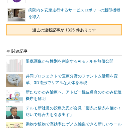
病院内を安定走行するサービスロボットの新型機種
を導入
過去の連載記事が 1325 件あります
関連記事
眼底画像から性別を判定するAIモデルを無償公開
共同プロジェクトで医療分野のファントム活用を変
革、3D造形でリアルな人体を再現
新たなかゆみ治療へ、アトピー性皮膚炎のかゆみ伝達
機序を解明
テルモ新社長の鮫島光氏が会見「縦糸と横糸を細かく
紡いで総合力を引き出す」
動物や植物で高効率にゲノム編集できる新しいツール