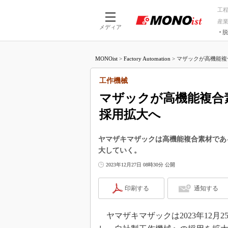
工
産
メディア
脱
つながる技術
AI×技術
MONOist
>
Factory Automation
>
マザックが高機能複
つながる工場
AI×設備
つながるサービ
Physical
工作機械
マザックが高機能複合
採用拡大へ
ヤマザキマザックは高機能複合素材であ
大していく。
2023年12月27日 08時30分 公開
印刷する
通知する
ヤマザキマザックは2023年12月