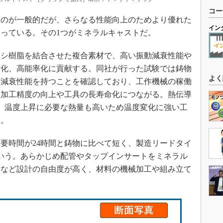
コー
のが一般的だが、さらなる性能向上のためより優れた
イン
っている。その1つがミネラルキャストだ。
シ樹脂を結合させた複合素材で、高い振動減衰性能や
度化、高能率化に貢献する。同社が行った試験では鋳物
よく
動減衰性能を持つことを確認しており、工作機械の稼働
、加工精度の向上や工具の長寿命化につながる。熱伝導
り、温度上昇に必要な熱量も高いため温度変化に強い工
る。
要時間が24時間と鋳物に比べて短く、製造リードタイ
いう。あらかじめ配管やタップインサートをミネラル
るなど設計の自由度が高く、材料の機械加工や組み立て
。