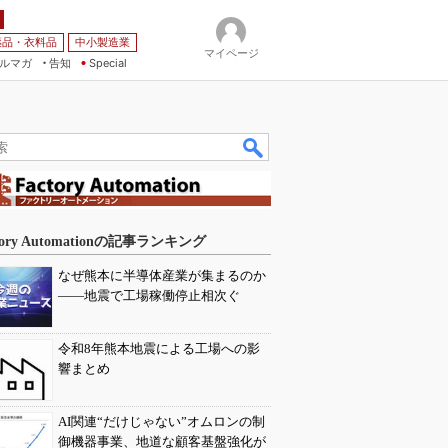
薬品・衣料品
中小製造業
マイページ
ルマガ
告知
Special
tory Automationの記事ランキング
なぜ熊本に半導体産業が集まるのか
――地震で工場稼働停止相次ぐ
令和8年熊本地震による工場への影
響まとめ
AI関連“だけじゃない”オムロンの制
御機器事業、地道な顧客基盤強化が