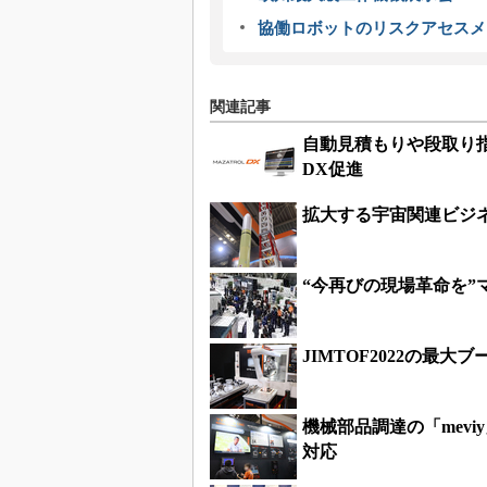
協働ロボットのリスクアセスメ
関連記事
自動見積もりや段取り
DX促進
拡大する宇宙関連ビジ
“今再びの現場革命を
JIMTOF2022の
機械部品調達の「mev
対応