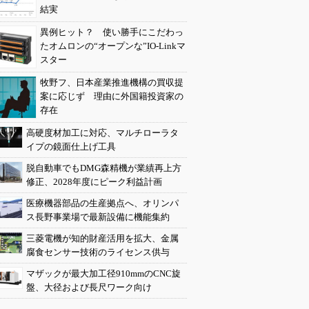
結実
異例ヒット？ 使い勝手にこだわっ
たオムロンの“オープンな”IO-Linkマ
スター
牧野フ、日本産業推進機構の買収提
案に応じず 理由に外国籍投資家の
存在
高硬度材加工に対応、マルチローラタ
イプの鏡面仕上げ工具
脱自動車でもDMG森精機が業績再上方
修正、2028年度にピーク利益計画
医療機器部品の生産拠点へ、オリンパ
ス長野事業場で最新設備に機能集約
三菱電機が知的財産活用を拡大、金属
腐食センサー技術のライセンス供与
マザックが最大加工径910mmのCNC旋
盤、大径および長尺ワーク向け