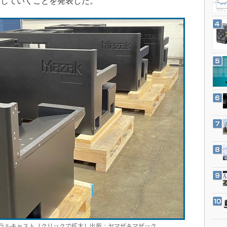
大していくことを発表した。
3Dプリンタ
産業オープンネット展
デジタルツインとCAE
S＆OP
インダストリー4.0
イノベーション
製造業ビッグデータ
メイドインジャパン
植物工場
知財マネジメント
海外生産
グローバル設計・開発
制御セキュリティ
新型コロナへの対応
ラルキャスト［クリックで拡大］出所：ヤマザキマザック