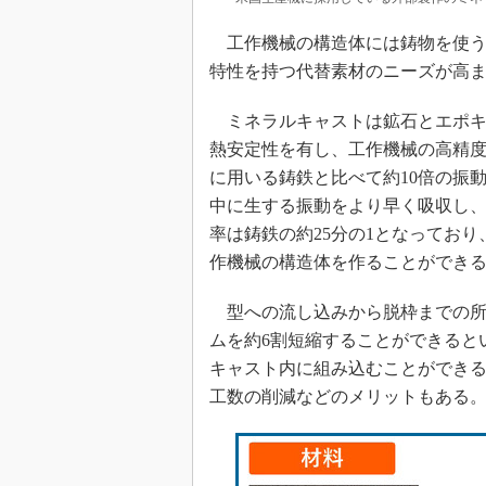
工作機械の構造体には鋳物を使う
特性を持つ代替素材のニーズが高ま
ミネラルキャストは鉱石とエポキ
熱安定性を有し、工作機械の高精
に用いる鋳鉄と比べて約10倍の振
中に生する振動をより早く吸収し
率は鋳鉄の約25分の1となってお
作機械の構造体を作ることができ
型への流し込みから脱枠までの所
ムを約6割短縮することができると
キャスト内に組み込むことができ
工数の削減などのメリットもある