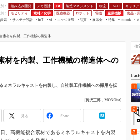
程別：
組み込み開発
メカ設計
製造マネジメント
物流
R＆D
キャリア
FA
業別：
モビリティ
素材／化学
医療機器
ロボット
電機
産業機械
食品・
炭素
サステナ設計
エッジ逆襲
品質
展示会
特集
メ
IoT
AI
ebook
伝承
組み込み開発
CEATEC
読者調査まとめ
編集後記
合素材を内製、工作機械の構造体...
JIMTOF
保全
メカ設計
つながるクルマ
組込み/エッジ コンピューティング
ス
 AI
製造マネジメント
5G
展＆IoT/5Gソリューション展
VR／AR
FA
素材を内製、工作機械の構造体への
IIFES
モビリティ
フィールドサービス
国際ロボット展
素材／化学
FPGA
Fac
ジャパンモビリティショー
組み込み画像技術
るミネラルキャストを内製し、自社製工作機械への採用を拡
TECHNO-FRONTIER
組み込みモデリング
人テク展
[
長沢正博
，
MONOist
]
Windows Embedded
スマート工場EXPO
車載ソフト開発
見る
Share
EdgeTech+
ISO26262
日本ものづくりワールド
25日、高機能複合素材であるミネラルキャストを内製
無償設計ツール
AUTOMOTIVE WORLD