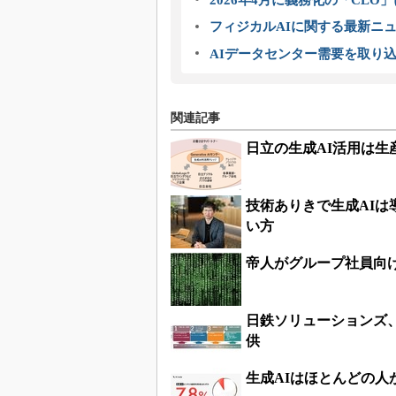
フィジカルAIに関する最新ニュー
AIデータセンター需要を取り
関連記事
日立の生成AI活用は
技術ありきで生成AIは
い方
帝人がグループ社員向
日鉄ソリューションズ
供
生成AIはほとんどの