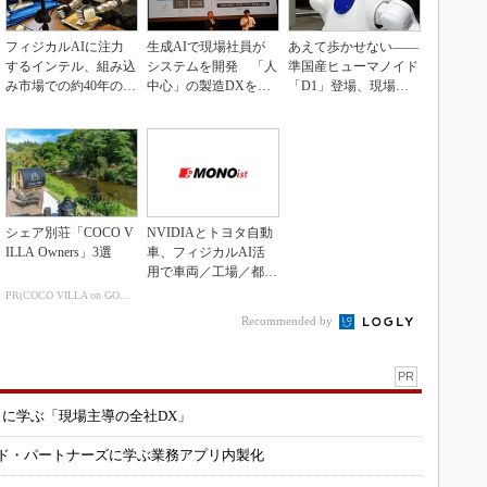
フィジカルAIに注力
生成AIで現場社員が
あえて歩かせない――
するインテル、組み込
システムを開発 「人
準国産ヒューマノイド
み市場での約40年の実
中心」の製造DXを自
「D1」登場、現場稼
績を生かせるか
走させた3社の方法
働で日本の勝ち筋へ
シェア別荘「COCO V
NVIDIAとトヨタ自動
ILLA Owners」3選
車、フィジカルAI活
用で車両／工場／都市
を連携
PR(COCO VILLA on GOETHE)
Recommended by
PR
コに学ぶ「現場主導の全社DX」
ルド・パートナーズに学ぶ業務アプリ内製化