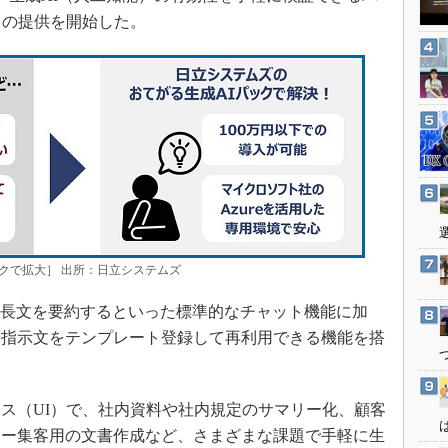
3Dプリンタ
産業オープンネット展
」の提供を開始した。
デジタルツインとCAE
S＆OP
インダストリー4.0
イノベーション
製造業ビッグデータ
メイドインジャパン
植物工場
知財マネジメント
クで拡大］ 出所：日立システムズ
海外生産
や長文を要約するといった標準的なチャット機能に加
グローバル設計・開発
や指示文をテンプレート登録して再利用できる機能を搭
制御セキュリティ
新型コロナへの対応
ス（UI）で、社内資料や社内規定のサマリー化、顧客
ナー集客用の文書作成など、さまざまな課題で手軽に生