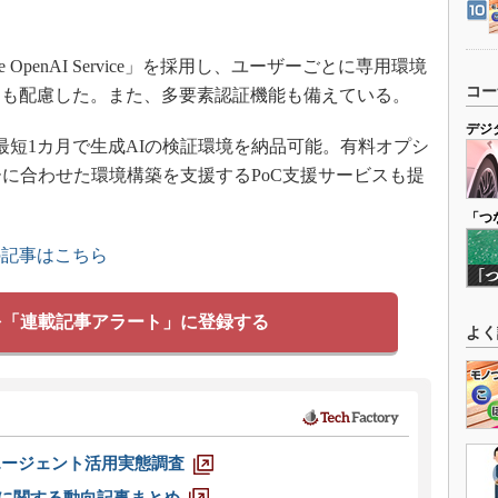
re OpenAI Service」を採用し、ユーザーごとに専用環境
コー
にも配慮した。また、多要素認証機能も備えている。
デジ
最短1カ月で生成AIの検証環境を納品可能。有料オプシ
ーに合わせた環境構築を支援するPoC支援サービスも提
「つ
の記事はこちら
を「連載記事アラート」に登録する
よく
エージェント活用実態調査
O」に関する動向記事まとめ