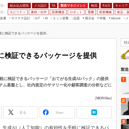
程別：
組み込み開発
メカ設計
製造マネジメント
物流
R＆D
キャリア
FA
業別：
モビリティ
素材／化学
医療機器
ロボット
電機
産業機械
食品・
炭素
サステナ設計
エッジ逆襲
品質
展示会
特集
メ
IoT
AI
ebook
伝承
組み込み開発
CEATEC
読者調査まとめ
編集後記
軽に検証できるパッケージを提供...
JIMTOF
保全
メカ設計
つながるクルマ
組込み/エッジ コンピューティング
ス
 AI
製造マネジメント
5G
展＆IoT/5Gソリューション展
VR／AR
FA
軽に検証できるパッケージを提供
IIFES
モビリティ
フィールドサービス
国際ロボット展
素材／化学
FPGA
製造
ジャパンモビリティショー
組み込み画像技術
手軽に検証できるパッケージ「おてがる生成AIパック」の提供
TECHNO-FRONTIER
e」をシステム基盤とし、社内規定のサマリー化や顧客調査の分析などに
組み込みモデリング
人テク展
Windows Embedded
[
MONOist
]
スマート工場EXPO
車載ソフト開発
EdgeTech+
見る
Share
ISO26262
日本ものづくりワールド
無償設計ツール
AUTOMOTIVE WORLD
日、生成AI（人工知能）の有効性を手軽に検証できるパ