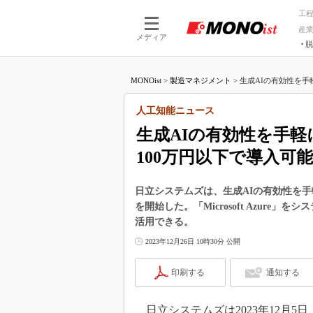
工
産
メディア
脱
つながる技術
AI×技術
MONOist
>
製造マネジメント
>
生成AIの有効性を手
つながる工場
AI×設備
つながるサービ
Physical
人工知能ニュース
生成AIの有効性を手
100万円以下で導入可能
日立システムズは、生成AIの有効性を
を開始した。「Microsoft Azur
活用できる。
2023年12月26日 10時30分 公開
印刷する
通知する
日立システムズは2023年12月5