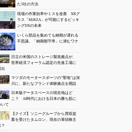
た3社の方法
現場の作業効率やミスを改善 XRグ
ラス「MiRZA」が可能にするピッキ
ングDXの未来
いくら部品を集めても納期が遅れる
不思議、「納期順守率」に潜むワナ
日立の米国のストレージ製造拠点が、
世界経済フォーラム認定の先進工場に
選出
マツダのモータースポーツの“聖地”は深
川に、新たなブランド体験拠点を開設
日本版データスペースの現在地はど
こ？ AI時代における日本の勝ち筋に
ついて
【クイズ】ソニーグループから買収提
案を受けたタムロン、現在の筆頭株主
は？