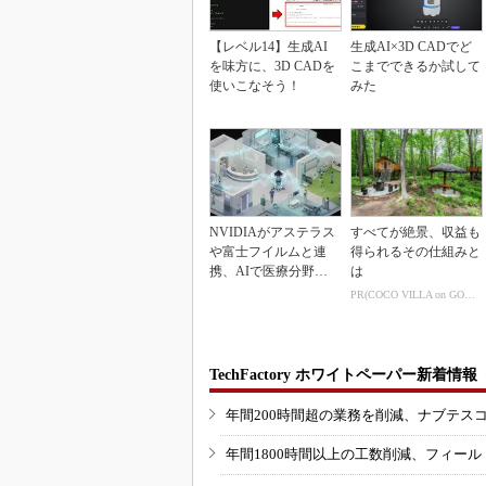
【レベル14】生成AI
生成AI×3D CADでど
を味方に、3D CADを
こまでできるか試して
使いこなそう！
みた
NVIDIAがアステラス
すべてが絶景、収益も
や富士フイルムと連
得られるその仕組みと
携、AIで医療分野支
は
援へ
PR(COCO VILLA on GOETHE)
TechFactory ホワイトペーパー新着情報
年間200時間超の業務を削減、ナブテス
年間1800時間以上の工数削減、フィー