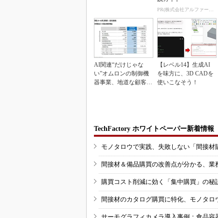
PR(株式会社アルファーテクノ)
AI関連“だけじゃな
【レベル14】生成AI
い”オムロンの制御機
を味方に、3D CADを
器事業、地道な顧客基
使いこなそう！
盤強化が結実
TechFactory ホワイトペーパー新着情報
モノタロウで実践、失敗しない「間接材
間接材＆備品購買の改善点が分かる、業
購買コスト削減に効く「集中購買」の秘
間接材のカタログ購買に特化、モノタロ
サーモグラフィカメラ導入事例：食品容