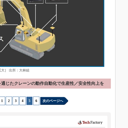
拡大］ 出所：大林組
を通じたクレーンの動作自動化で生産性／安全性向上を
1
|
2
|
3
|
4
|
5
|
6
次のページへ