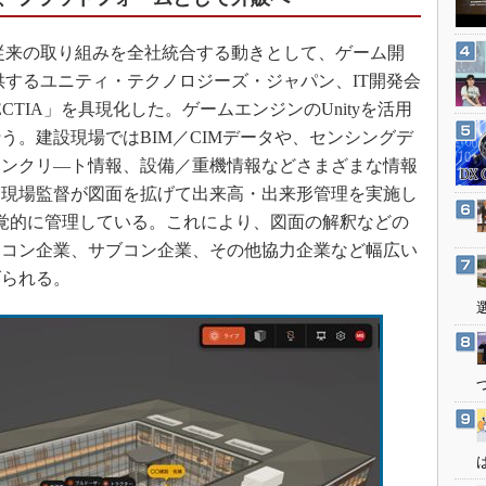
3Dプリンタ
産業オープンネット展
デジタルツインとCAE
従来の取り組みを全社統合する動きとして、ゲーム開
S＆OP
提供するユニティ・テクノロジーズ・ジャパン、IT開発会
ECTIA」を具現化した。ゲームエンジンのUnityを活用
インダストリー4.0
う。建設現場ではBIM／CIMデータや、センシングデ
イノベーション
コンクリ―ト情報、設備／重機情報などさまざまな情報
製造業ビッグデータ
は現場監督が図面を拡げて出来高・出来形管理を実施し
メイドインジャパン
で視覚的に管理している。これにより、図面の解釈などの
植物工場
ネコン企業、サブコン企業、その他協力企業など幅広い
知財マネジメント
げられる。
海外生産
グローバル設計・開発
制御セキュリティ
新型コロナへの対応