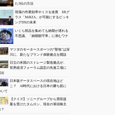
た3社の方法
現場の作業効率やミスを改善 XRグ
ラス「MiRZA」が可能にするピッキ
ングDXの未来
いくら部品を集めても納期が遅れる
不思議、「納期順守率」に潜むワナ
マツダのモータースポーツの“聖地”は深
川に、新たなブランド体験拠点を開設
日立の米国のストレージ製造拠点が、
世界経済フォーラム認定の先進工場に
選出
日本版データスペースの現在地はど
こ？ AI時代における日本の勝ち筋に
ついて
【クイズ】ソニーグループから買収提
案を受けたタムロン、現在の筆頭株主
は？