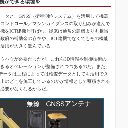
務ができる環境を
データと、GNSS（衛星測位システム）を活用して機器
ンコントロール／マシンガイダンスの取り組みが進んで
機をICT建機と呼ばれ、従来は通常の建機よりも相当
政府の補助金の存在や、ICT建機でなくてもその機能
り活用が大きく進んでいる。
ウハウが必要だったが、これら3D情報や制御技術の
できるオペレーションが整備されつつあるのだ。また、
歴データは工程によっては検査データとしても活用でき
球上のどこを施工しているのかが情報として蓄積される
る必要がなくなるからだ。