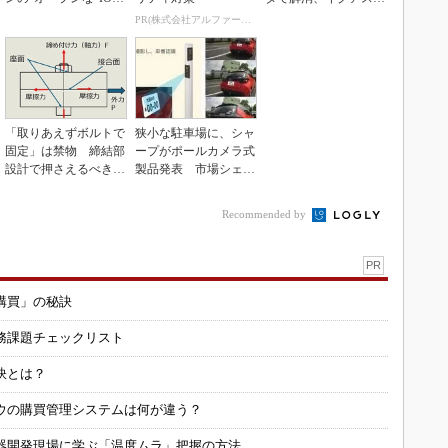
inkマスター
3Dマスクを開発
PR(株式会社アルファーテクノ)
「取りあえずボルトで
狭小な駐車場に、シャ
固定」は禁物 締結部
ープがポールカメラ式
設計で押さえるべき基
製品発表 市場シェア
本
10％目指す
Recommended by
PR
購買」の秘訣
務課題チェックリスト
訣とは？
ウの購買管理システムは何が違う？
器開発現場に学ぶ「温度ムラ」把握の方法