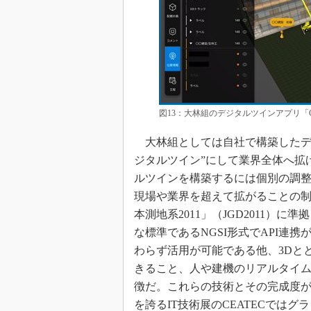
図13：大林組のデジタルツインアプリ「C
大林組としては自社で構築したデ
ジタルツイン”にして業界全体へ拡
ルツインを構築するには個別の調
現場や業界を超えて拡がることの
本測地系2011」（JGD2011）
な標準であるNGSI形式でAPI連
わらず活用が可能である他、3Dと
きること、人や建機のリアルタイ
徴だ。これらの技術とその完成度が高
を誇るIT技術展のCEATECでは