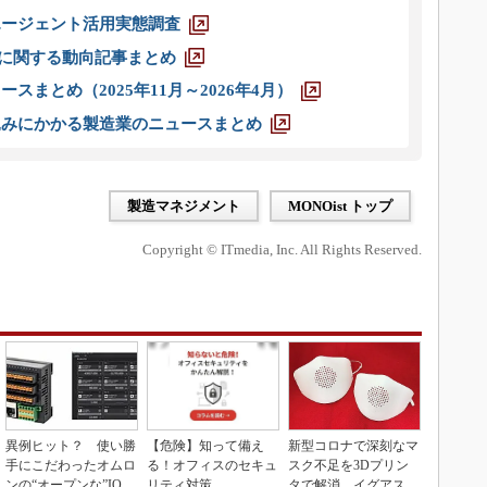
エージェント活用実態調査
O」に関する動向記事まとめ
スまとめ（2025年11月～2026年4月）
込みにかかる製造業のニュースまとめ
製造マネジメント
MONOist トップ
Copyright © ITmedia, Inc. All Rights Reserved.
異例ヒット？ 使い勝
【危険】知って備え
新型コロナで深刻なマ
手にこだわったオムロ
る！オフィスのセキュ
スク不足を3Dプリン
ンの“オープンな”IO-L
リティ対策
タで解消、イグアスが