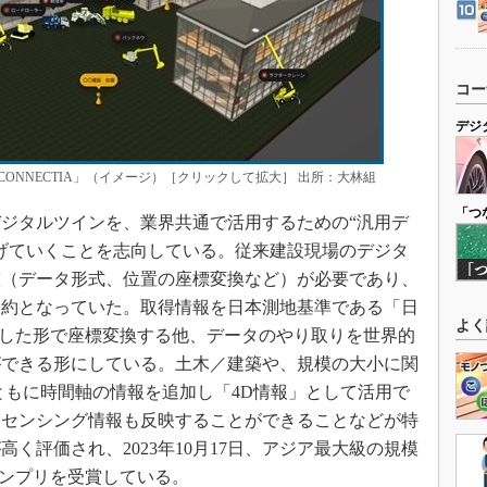
コー
デジ
ONNECTIA」（イメージ）［クリックして拡大］ 出所：大林組
「つ
ジタルツインを、業界共通で活用するための“汎用デ
げていくことを志向している。従来建設現場のデジタ
整（データ形式、位置の座標変換など）が必要であり、
制約となっていた。取得情報を日本測地基準である「日
よく
に準拠した形で座標変換する他、データのやり取りを世界的
携ができる形にしている。土木／建築や、規模の大小に関
ともに時間軸の情報を追加し「4D情報」として活用で
ムセンシング情報も反映することができることなどが特
く評価され、2023年10月17日、アジア最大級の規模
グランプリを受賞している。