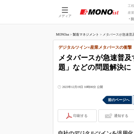
工
産
メディア
脱
つながる技術
AI×技術
MONOist
>
製造マネジメント
>
メタバースが急速普及す
つながる工場
AI×設備
つながるサービ
Physical
デジタルツイン×産業メタバースの衝撃
メタバースが急速普及す
題」などの問題解決に
2023年12月19日 10時00分 公開
前のページへ
印刷する
通知する
自社のデジタルツインを汎用化