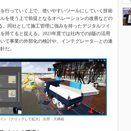
を行っていく上で、使いやすいツールにしていく技術
ールを使う上で前提となるオペレーションの改善などの
る。同社として施工管理に強みを持ったデジタルツイ
を持てると捉える。2023年度では社内でのβ版の活用
年において事業の外部化の検討や、インテグレータ―との連
方針だ。
ルツイン［クリックして拡大］ 出所：大林組