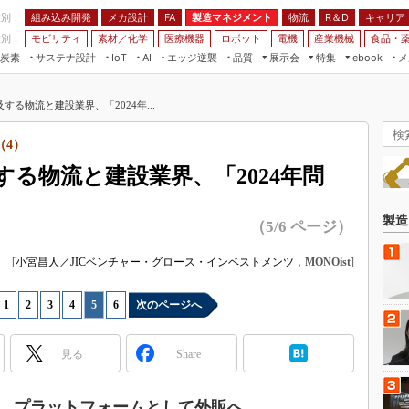
程別：
組み込み開発
メカ設計
製造マネジメント
物流
R＆D
キャリア
FA
業別：
モビリティ
素材／化学
医療機器
ロボット
電機
産業機械
食品・
炭素
サステナ設計
エッジ逆襲
品質
展示会
特集
メ
IoT
AI
ebook
伝承
組み込み開発
CEATEC
読者調査まとめ
編集後記
る物流と建設業界、「2024年...
JIMTOF
保全
メカ設計
つながるクルマ
組込み/エッジ コンピューティング
ス
 AI
製造マネジメント
5G
（4）
展＆IoT/5Gソリューション展
VR／AR
FA
る物流と建設業界、「2024年問
IIFES
モビリティ
フィールドサービス
国際ロボット展
素材／化学
FPGA
製造
（5/6 ページ）
ジャパンモビリティショー
組み込み画像技術
TECHNO-FRONTIER
[
小宮昌人／JICベンチャー・グロース・インベストメンツ
，
MONOist
]
組み込みモデリング
人テク展
Windows Embedded
1
|
2
|
3
|
4
|
5
|
6
次のページへ
スマート工場EXPO
車載ソフト開発
EdgeTech+
見る
Share
ISO26262
日本ものづくりワールド
無償設計ツール
AUTOMOTIVE WORLD
、プラットフォームとして外販へ