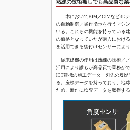
熟練の技術無しでも高品質な業
土木においてBIM／CIMなど3D
の自動制御／操作指示を行うマシ
いる。これらの機能を持っている建
の価格となっていたが購入における
を活用できる後付けセンサーによ
従来建機の使用は熟練の技術／ノ
活用により誰もが高品質で業務が
ICT建機の施工データ・刃先の履
る。座標データを持っており、地
ため、新たに検査データを取得す