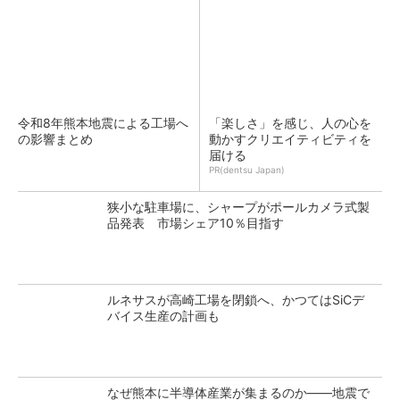
令和8年熊本地震による工場へ
「楽しさ」を感じ、人の心を
の影響まとめ
動かすクリエイティビティを
届ける
PR(dentsu Japan)
狭小な駐車場に、シャープがポールカメラ式製
品発表 市場シェア10％目指す
ルネサスが高崎工場を閉鎖へ、かつてはSiCデ
バイス生産の計画も
なぜ熊本に半導体産業が集まるのか――地震で