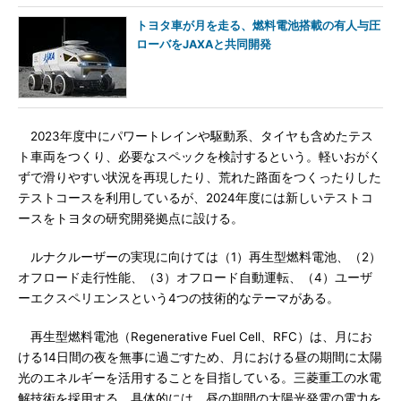
トヨタ車が月を走る、燃料電池搭載の有人与圧
ローバをJAXAと共同開発
2023年度中にパワートレインや駆動系、タイヤも含めたテス
ト車両をつくり、必要なスペックを検討するという。軽いおがく
ずで滑りやすい状況を再現したり、荒れた路面をつくったりした
テストコースを利用しているが、2024年度には新しいテストコ
ースをトヨタの研究開発拠点に設ける。
ルナクルーザーの実現に向けては（1）再生型燃料電池、（2）
オフロード走行性能、（3）オフロード自動運転、（4）ユーザ
ーエクスペリエンスという4つの技術的なテーマがある。
再生型燃料電池（Regenerative Fuel Cell、RFC）は、月にお
ける14日間の夜を無事に過ごすため、月における昼の期間に太陽
光のエネルギーを活用することを目指している。三菱重工の水電
解技術を採用する。具体的には、昼の期間の太陽光発電の電力を