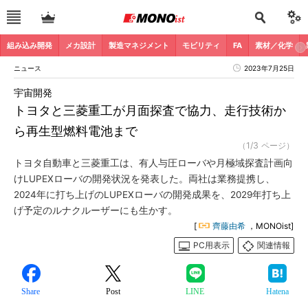
組み込み開発
メカ設計
製造マネジメント
モビリティ
FA
素材／化学
ニュース
2023年7月25日
宇宙開発
トヨタと三菱重工が月面探査で協力、走行技術か
ら再生型燃料電池まで
（1/3 ページ）
トヨタ自動車と三菱重工は、有人与圧ローバや月極域探査計画向
けLUPEXローバの開発状況を発表した。両社は業務提携し、
2024年に打ち上げのLUPEXローバの開発成果を、2029年打ち上
げ予定のルナクルーザーにも生かす。
[
齊藤由希
，MONOist]
PC用表示
関連情報
Share
Post
LINE
Hatena