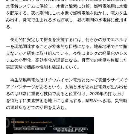
水電解システムに供給し、水素と酸素に分解。燃料電池用に水素
を貯蔵する。夜の期間にこの水素で燃料電池を動かし、電力を生
み出す。発電で生まれる水も貯蔵し、昼の期間の水電解に使用す
る。
長期的に安定して探査を実施するには、何らかの形でエネルギ
ーを現地調達することが将来的な目標になる。地産地消で全て賄
えないかと研究に取り組んでいる。今後はタンクの軽量化やシス
テムの小型化、高効率化が課題になる。月面での稼働を模擬した
実証実験で機能や性能も確認していく。
再生型燃料電池はリチウムイオン電池と比べて質量やサイズで
アドバンテージがあるという。太陽と水があれば電気が生み出せ
るのは非常に重要な技術であると位置付け、2029年の打ち上げ
を待たずに要素技術を地上にも還元する。離島やへき地、災害時
の避難所などでの活用を見込む。