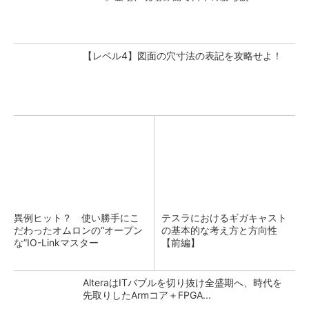
【レベル4】図面の穴寸法の表記を攻略せよ！
異例ヒット？ 使い勝手にこ
テスラにおけるギガキャスト
だわったオムロンの“オープン
の基本的な考え方と方向性
な”IO-Linkマスター
【前編】
AlteraはITバブルを切り抜け全盛期へ、時代を
先取りしたArmコア＋FPGA...