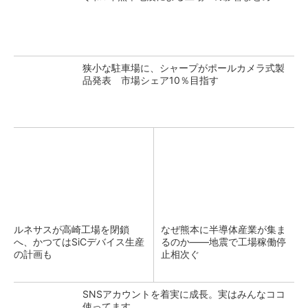
狭小な駐車場に、シャープがポールカメラ式製
品発表 市場シェア10％目指す
ルネサスが高崎工場を閉鎖
なぜ熊本に半導体産業が集ま
へ、かつてはSiCデバイス生産
るのか――地震で工場稼働停
の計画も
止相次ぐ
SNSアカウントを着実に成長。実はみんなココ
使ってます。