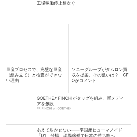
工場稼働停止相次ぐ
量産プロセスで、完璧な量産
ソニーグループがタムロン買
（組み立て）と検査ができな
収を提案、その狙いは？ CF
い理由
Oがコメント
GOETHEとFINCHIがタッグを組み、新メディ
アを創設
PR(FINCHI on GOETHE)
あえて歩かせない――準国産ヒューマノイド
「D1」登場、現場稼働で日本の勝ち筋へ