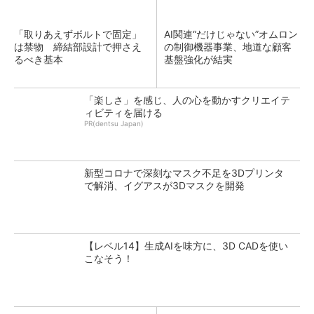
「取りあえずボルトで固定」
AI関連“だけじゃない”オムロン
は禁物 締結部設計で押さえ
の制御機器事業、地道な顧客
るべき基本
基盤強化が結実
「楽しさ」を感じ、人の心を動かすクリエイテ
ィビティを届ける
PR(dentsu Japan)
新型コロナで深刻なマスク不足を3Dプリンタ
で解消、イグアスが3Dマスクを開発
【レベル14】生成AIを味方に、3D CADを使い
こなそう！