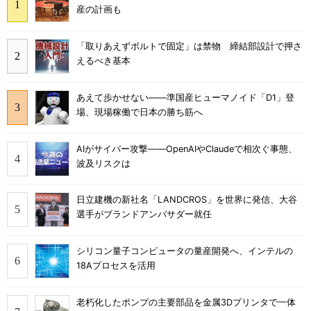
産の計画も
「取りあえずボルトで固定」は禁物 締結部設計で押さ
えるべき基本
あえて歩かせない――準国産ヒューマノイド「D1」登
場、現場稼働で日本の勝ち筋へ
AIがサイバー攻撃――OpenAIやClaudeで相次ぐ事態、
波及リスクは
日立建機の新社名「LANDCROS」を世界に発信、大谷
選手がブランドアンバサダー就任
シリコン量子コンピュータの量産開発へ、インテルの
18Aプロセスを活用
老朽化したポンプの主要部品を金属3Dプリンタで一体