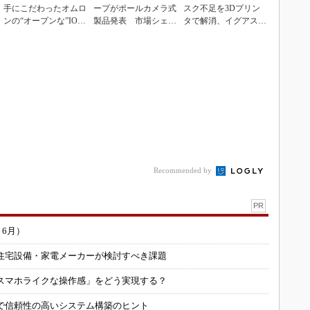
手にこだわったオムロ
ープがポールカメラ式
スク不足を3Dプリン
ンの“オープンな”IO-L
製品発表 市場シェア
タで解消、イグアスが
inkマスター
10％目指す
3Dマスクを開発
Recommended by
PR
～6月）
住宅設備・家電メーカーが検討すべき課題
スマホライクな操作感」をどう実現する？
で信頼性の高いシステム構築のヒント