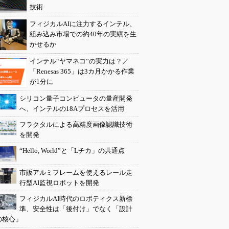
技術
フィジカルAIに注力するインテル、
組み込み市場での約40年の実績を生
かせるか
インテル“ヤマネコ”の実力は？／
「Renesas 365」は3カ月かかる作業
が1分に
シリコン量子コンピュータの量産開発
へ、インテルの18Aプロセスを活用
フラクタルによる高精度画像認識技術
を開発
“Hello, World”と「Lチカ」の共通点
市販アルミフレームを使えるレール走
行型AI監視ロボットを開発
フィジカルAI時代のロボティクス新標
準、安全性は「後付け」でなく「設計
の核心」