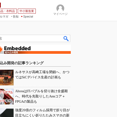
薬品・衣料品
中小製造業
マイページ
ルマガ
告知
Special
込み開発の記事ランキング
ルネサスが高崎工場を閉鎖へ、かつ
てはSiCデバイス生産の計画も
AlteraはITバブルを切り抜け全盛期
へ、時代を先取りしたArmコア＋
FPGAの製品も
強度20倍のフィルム採用で折り目が
目立ちにくい折りたたみスマホの新