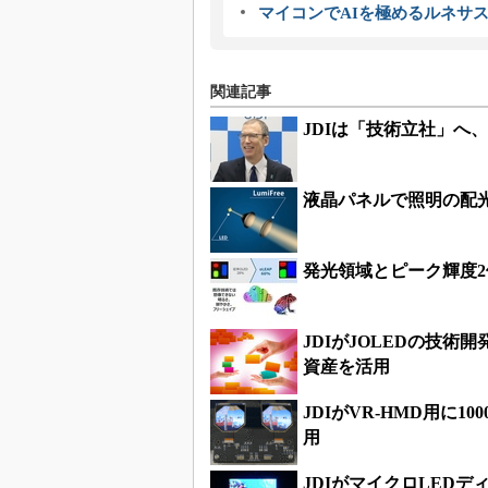
マイコンでAIを極めるルネサ
関連記事
JDIは「技術立社」へ
液晶パネルで照明の配光
発光領域とピーク輝度2
JDIがJOLEDの技
資産を活用
JDIがVR-HMD用に10
用
JDIがマイクロLED