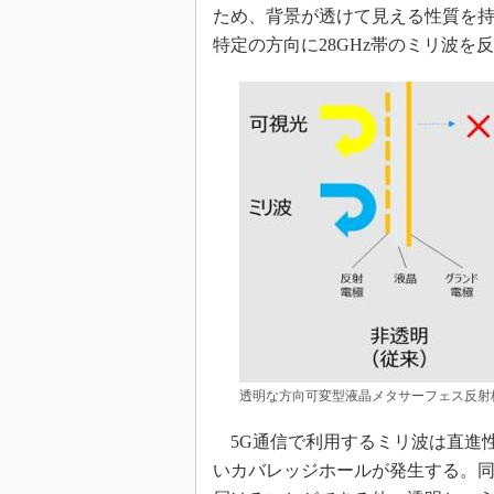
ため、背景が透けて見える性質を
特定の方向に28GHz帯のミリ波を
透明な方向可変型液晶メタサーフェス反射
5G通信で利用するミリ波は直進
いカバレッジホールが発生する。