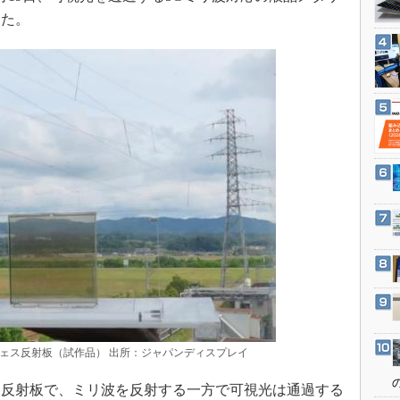
3Dプリンタ
産業オープンネット展
した。
デジタルツインとCAE
S＆OP
インダストリー4.0
イノベーション
製造業ビッグデータ
メイドインジャパン
植物工場
知財マネジメント
海外生産
グローバル設計・開発
制御セキュリティ
新型コロナへの対応
ェス反射板（試作品） 出所：ジャパンディスプレイ
反射板で、ミリ波を反射する一方で可視光は通過する