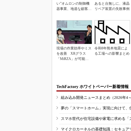
い”オムロンの制御機
あると台無しに、液晶
器事業、地道な顧客基
リペア装置の失敗事例
盤強化が結実
現場の作業効率やミス
令和8年熊本地震によ
を改善 XRグラス
る工場への影響まとめ
「MiRZA」が可能に
するピッキングDX
の...
TechFactory ホワイトペーパー新着情報
組み込み開発ニュースまとめ（2026年4
夢の「スマートホーム」実現に向けて、
スマホ世代が住宅設備や家電に求める「
マイクロカーネルの基礎知識：セキュア