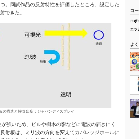
持つ。同試作品の反射特性を評価したところ、設定した
コー
反射できた。
ロボ
エッ
よく
板の構造と特徴 出所：ジャパンディスプレイ
性が強いため、ビルや樹木の影などに電波の届きにく
同反射板は、ミリ波の方向を変えてカバレッジホールに