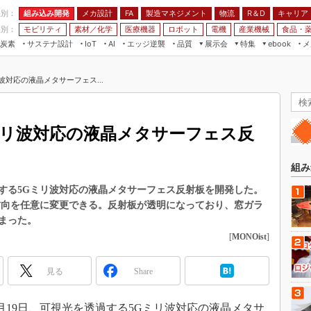
程別：
組み込み開発
メカ設計
製造マネジメント
物流
R＆D
キャリア
FA
業別：
モビリティ
素材／化学
医療機器
ロボット
電機
産業機械
食品・
炭素
サステナ設計
エッジ逆襲
品質
展示会
特集
メ
IoT
AI
ebook
伝承
組み込み開発
CEATEC
読者調査まとめ
編集後記
波対応の液晶メタサーフェス...
JIMTOF
保全
メカ設計
つながるクルマ
組込み/エッジ コンピューティング
ス
 AI
製造マネジメント
5G
展＆IoT/5Gソリューション展
VR／AR
FA
ミリ波対応の液晶メタサーフェス反
IIFES
モビリティ
フィールドサービス
国際ロボット展
素材／化学
FPGA
組み
ジャパンモビリティショー
組み込み画像技術
する5Gミリ波対応の液晶メタサーフェス反射板を開発した。
TECHNO-FRONTIER
方向を任意に変更できる。反射板が透明になっており、窓ガラ
組み込みモデリング
人テク展
まった。
Windows Embedded
[
MONOist
]
スマート工場EXPO
車載ソフト開発
EdgeTech+
見る
Share
ISO26262
日本ものづくりワールド
無償設計ツール
AUTOMOTIVE WORLD
月19日、可視光を透過する5Gミリ波対応の液晶メタサ