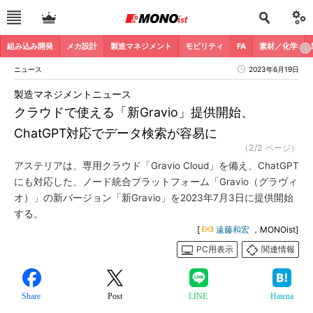
組み込み開発
メカ設計
製造マネジメント
モビリティ
FA
素材／化学
ニュース
2023年6月19日
製造マネジメントニュース
クラウドで使える「新Gravio」提供開始、
ChatGPT対応でデータ検索が容易に
（2/2 ページ）
アステリアは、専用クラウド「Gravio Cloud」を備え、ChatGPT
にも対応した、ノード統合プラットフォーム「Gravio（グラヴィ
オ）」の新バージョン「新Gravio」を2023年7月3日に提供開始
する。
[
遠藤和宏
，MONOist]
PC用表示
関連情報
Share
Post
LINE
Hatena