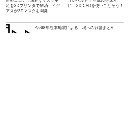
新型コロナで深刻なマスク不
【レベル14】生成AIを味方
足を3Dプリンタで解消、イグ
に、3D CADを使いこなそう！
アスが3Dマスクを開発
令和8年熊本地震による工場への影響まとめ
【見城徹×藤田晋】AI時代でも変わらない経営
者の本質
PR(FINCHI on GOETHE)
狭小な駐車場に、シャープがポールカメラ式製
品発表 市場シェア10％目指す