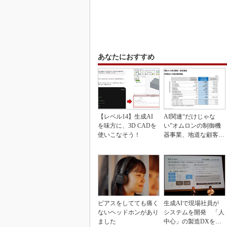
あなたにおすすめ
【レベル14】生成AI
AI関連“だけじゃな
を味方に、3D CADを
い”オムロンの制御機
使いこなそう！
器事業、地道な顧客基
盤強化が結実
ピアスをしてても痛く
生成AIで現場社員が
ないヘッドホンがあり
システムを開発 「人
ました
中心」の製造DXを自