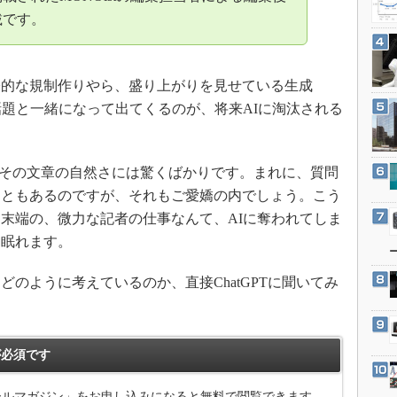
3Dプリンタ
産業オープンネット展
載です。
デジタルツインとCAE
S＆OP
的な規制作りやら、盛り上がりを見せている生成
インダストリー4.0
話題と一緒になって出てくるのが、将来AIに淘汰される
イノベーション
製造業ビッグデータ
メイドインジャパン
と、その文章の自然さには驚くばかりです。まれに、質問
こともあるのですが、それもご愛嬌の内でしょう。こう
植物工場
末端の、微力な記者の仕事なんて、AIに奪われてしま
知財マネジメント
も眠れます。
海外生産
グローバル設計・開発
のように考えているのか、直接ChatGPTに聞いてみ
制御セキュリティ
新型コロナへの対応
必須です
メールマガジン」をお申し込みになると無料で閲覧できます。