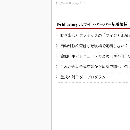
走させた3社の方法
PR(Marshall Group AB)
TechFactory ホワイトペーパー新着情報
動き出したファナックの「フィジカルAI
自動外観検査はなぜ現場で定着しない？
協働ロボットニュースまとめ（2025年12月
これからは全体空調から局所空調へ、低
生成AI対ラダープログラム