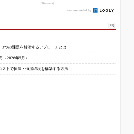
業が1...
a」が始動
PR(arrows)
Recommended by
PR
」
 3つの課題を解消するアプローチとは
～2026年5月）
コストで恒温・恒湿環境を構築する方法