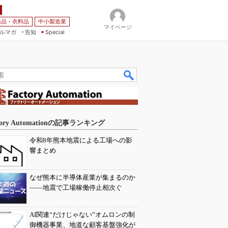
薬品・衣料品
中小製造業
マイページ
ルマガ
告知
Special
tory Automationの記事ランキング
令和8年熊本地震による工場への影
響まとめ
なぜ熊本に半導体産業が集まるのか
――地震で工場稼働停止相次ぐ
AI関連“だけじゃない”オムロンの制
御機器事業、地道な顧客基盤強化が