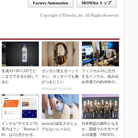
Factory Automation
MONOist トップ
Copyright © ITmedia, Inc. All Rights Reserved.
生成AI×3D CADでど
ガシガシ使えるヘッド
フィジカルAIに注力
こまでできるか試して
ホン。カッターでも傷
するインテル、組み込
みた
がつきにくい
み市場での約40年の実
績を生かせるか
PR(Marshall Group AB)
インテル“ヤマネコ”の
arrowsの頑丈さがとん
日本再起の旗印となる
実力は？／「Renesas 3
でもないレベルに
か、国産マルチモーダ
65」は3カ月かかる作
ルAI基盤「FRONTi