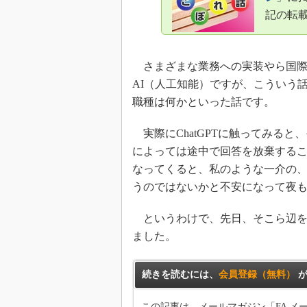
記の転
さまざまな業務への実装やら国際
AI（人工知能）ですが、こういう
職種は何かといった話です。
実際にChatGPTに触ってみる
によっては途中で回答を放棄する
なってくると、私のような一介の、
うのではないかと不安になって夜
というわけで、先日、そこら辺をど
ました。
続きを読むには、
会員登録（無料）
が
この記事は、メールマガジン「FA 