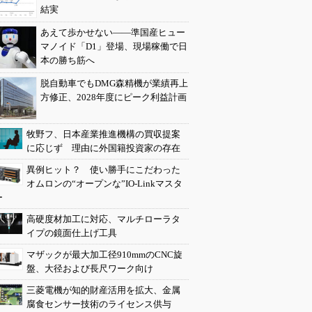
結実
あえて歩かせない――準国産ヒュー
マノイド「D1」登場、現場稼働で日
本の勝ち筋へ
脱自動車でもDMG森精機が業績再上
方修正、2028年度にピーク利益計画
牧野フ、日本産業推進機構の買収提案
に応じず 理由に外国籍投資家の存在
異例ヒット？ 使い勝手にこだわった
オムロンの“オープンな”IO-Linkマスタ
ー
高硬度材加工に対応、マルチローラタ
イプの鏡面仕上げ工具
マザックが最大加工径910mmのCNC旋
盤、大径および長尺ワーク向け
三菱電機が知的財産活用を拡大、金属
腐食センサー技術のライセンス供与