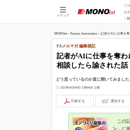
工
産
メディア
脱
つながる技術
AI×技術
MONOist
>
Factory Automation
>
記者がAIに仕事を奪わ
つながる工場
AI×設備
つながるサービ
Physical
FAメルマガ 編集後記
記者がAIに仕事を奪わ
相談したら諭された話
どう思っているのか直に聞いてみました
2023年06月09日 12時00分 公開
印刷する
通知する
この記事
ン
」に掲