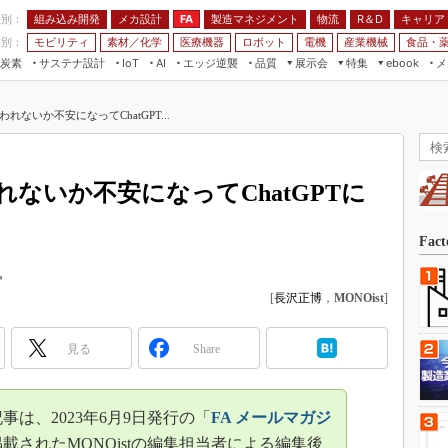
程別：
組み込み開発
メカ設計
製造マネジメント
物流
R＆D
キャリア
FA
業別：
モビリティ
素材／化学
医療機器
ロボット
電機
産業機械
食品・
炭素
サステナ設計
エッジ逆襲
品質
展示会
特集
メ
IoT
AI
ebook
伝承
組み込み開発
CEATEC
読者調査まとめ
編集後記
れないか不安になってChatGPT...
JIMTOF
保全
メカ設計
つながるクルマ
組込み/エッジ コンピューティング
ス
 AI
製造マネジメント
5G
展＆IoT/5Gソリューション展
VR／AR
FA
れないか不安になってChatGPTに
IIFES
モビリティ
フィールドサービス
国際ロボット展
素材／化学
FPGA
Fac
ジャパンモビリティショー
組み込み画像技術
。
TECHNO-FRONTIER
[
長沢正博
，
MONOist
]
組み込みモデリング
人テク展
Windows Embedded
スマート工場EXPO
見る
Share
車載ソフト開発
EdgeTech+
ISO26262
日本ものづくりワールド
は、2023年6月9日発行の「
FA メールマガジ
無償設計ツール
AUTOMOTIVE WORLD
載されたMONOistの編集担当者による編集後