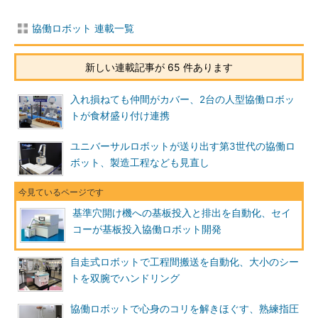
協働ロボット 連載一覧
新しい連載記事が 65 件あります
入れ損ねても仲間がカバー、2台の人型協働ロボッ
トが食材盛り付け連携
ユニバーサルロボットが送り出す第3世代の協働ロ
ボット、製造工程なども見直し
基準穴開け機への基板投入と排出を自動化、セイ
コーが基板投入協働ロボット開発
自走式ロボットで工程間搬送を自動化、大小のシー
トを双腕でハンドリング
協働ロボットで心身のコリを解きほぐす、熟練指圧