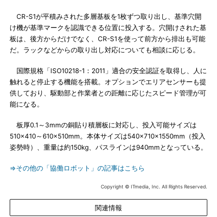
CR-S1が平積みされた多層基板を1枚ずつ取り出し、基準穴開
け機が基準マークを認識できる位置に投入する。穴開けされた基
板は、後方からだけでなく、CR-S1を使って前方から排出も可能
だ。ラックなどからの取り出し対応についても相談に応じる。
国際規格「ISO10218-1：2011」適合の安全認証を取得し、人に
触れると停止する機能を搭載。オプションでエリアセンサーも提
供しており、駆動部と作業者との距離に応じたスピード管理が可
能になる。
板厚0.1～3mmの銅貼り積層板に対応し、投入可能サイズは
510×410～610×510mm。本体サイズは540×710×1550mm（投入
姿勢時）、重量は約150kg、パスラインは940mmとなっている。
⇒その他の「協働ロボット」の記事はこちら
Copyright © ITmedia, Inc. All Rights Reserved.
関連情報