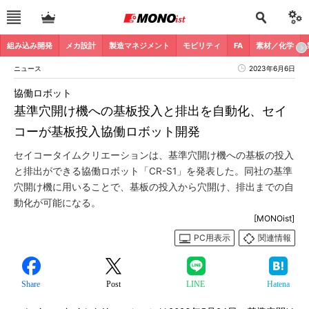
組み込み開発
メカ設計
製造マネジメント
モビリティ
FA
素材／化学
ニュース
2023年6月6日
協働ロボット
基準穴開け機への基板投入と排出を自動化、セイ
コーが基板投入協働ロボット開発
セイコータイムクリエーションは、基準穴開け機への基板の投入
と排出ができる協働ロボット「CR-S1」を発表した。同社の基準
穴開け機に用いることで、基板の投入から穴開け、排出までの自
動化が可能になる。
[MONOist]
PC用表示
関連情報
Share
Post
LINE
Hatena