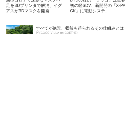
足を3Dプリンタで解消、イグ
初の軽SDV、新開発の「X-PA
アスが3Dマスクを開発
CK」に電動システ...
すべてが絶景、収益も得られるその仕組みとは
PR(COCO VILLA on GOETHE)
ペロブスカイト太陽電池の量産に有効なイン
ク、従来比で1.5倍の性能向上
【レベル14】生成AIを味方に、3D CADを使い
こなそう！