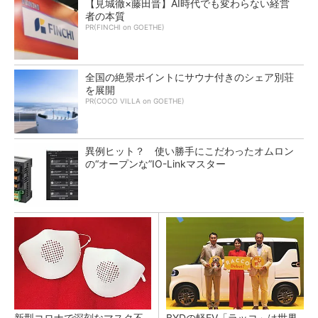
【見城徹×藤田晋】AI時代でも変わらない経営
者の本質
PR(FINCHI on GOETHE)
全国の絶景ポイントにサウナ付きのシェア別荘
を展開
PR(COCO VILLA on GOETHE)
異例ヒット？ 使い勝手にこだわったオムロン
の“オープンな”IO-Linkマスター
新型コロナで深刻なマスク不
BYDの軽EV「ラッコ」は世界