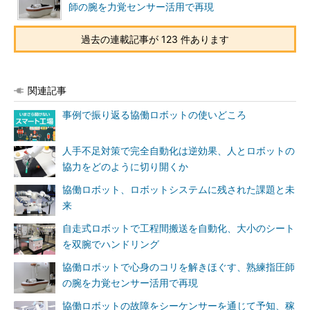
師の腕を力覚センサー活用で再現
過去の連載記事が 123 件あります
関連記事
事例で振り返る協働ロボットの使いどころ
人手不足対策で完全自動化は逆効果、人とロボットの
協力をどのように切り開くか
協働ロボット、ロボットシステムに残された課題と未
来
自走式ロボットで工程間搬送を自動化、大小のシート
を双腕でハンドリング
協働ロボットで心身のコリを解きほぐす、熟練指圧師
の腕を力覚センサー活用で再現
協働ロボットの故障をシーケンサーを通じて予知、稼