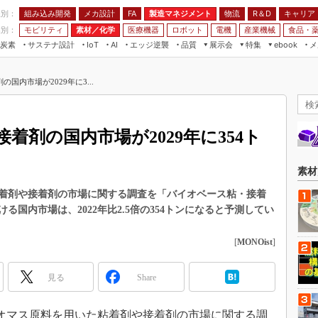
程別：
組み込み開発
メカ設計
製造マネジメント
物流
R＆D
キャリア
FA
業別：
モビリティ
素材／化学
医療機器
ロボット
電機
産業機械
食品・
炭素
サステナ設計
エッジ逆襲
品質
展示会
特集
メ
IoT
AI
ebook
伝承
組み込み開発
CEATEC
読者調査まとめ
編集後記
国内市場が2029年に3...
JIMTOF
保全
メカ設計
つながるクルマ
組込み/エッジ コンピューティング
ス
 AI
製造マネジメント
5G
展＆IoT/5Gソリューション展
VR／AR
FA
着剤の国内市場が2029年に354ト
IIFES
モビリティ
フィールドサービス
国際ロボット展
素材／化学
FPGA
素材
ジャパンモビリティショー
組み込み画像技術
着剤や接着剤の市場に関する調査を「バイオベース粘・接着
TECHNO-FRONTIER
る国内市場は、2022年比2.5倍の354トンになると予測してい
組み込みモデリング
人テク展
Windows Embedded
[
MONOist
]
スマート工場EXPO
車載ソフト開発
EdgeTech+
見る
Share
ISO26262
日本ものづくりワールド
無償設計ツール
AUTOMOTIVE WORLD
バイオマス原料を用いた粘着剤や接着剤の市場に関する調