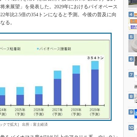
3Dプリンタ
産業オープンネット展
将来展望」を発表した。2029年におけるバイオベース
デジタルツインとCAE
2年比2.5倍の354トンになると予測。今後の普及に向
S＆OP
となる。
インダストリー4.0
イノベーション
製造業ビッグデータ
メイドインジャパン
植物工場
知財マネジメント
海外生産
グローバル設計・開発
制御セキュリティ
新型コロナへの対応
ックで拡大］ 出所：富士経済