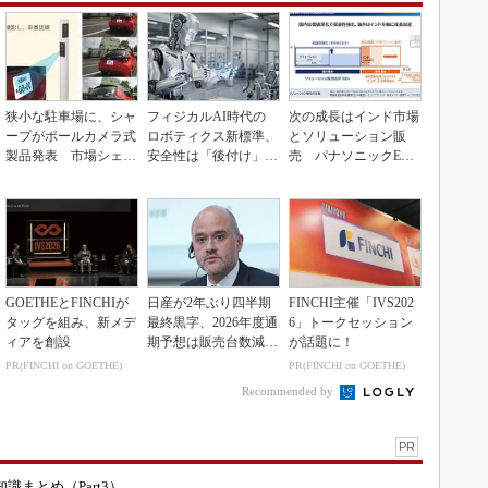
狭小な駐車場に、シャ
フィジカルAI時代の
次の成長はインド市場
ープがポールカメラ式
ロボティクス新標準、
とソリューション販
製品発表 市場シェア
安全性は「後付け」で
売 パナソニックEW
10％目指す
なく「設計の核心」
の2030年度戦略
GOETHEとFINCHIが
日産が2年ぶり四半期
FINCHI主催「IVS202
タッグを組み、新メデ
最終黒字、2026年度通
6」トークセッション
ィアを創設
期予想は販売台数減も
が話題に！
連結業績は維持
PR(FINCHI on GOETHE)
PR(FINCHI on GOETHE)
Recommended by
PR
まとめ（Part3）