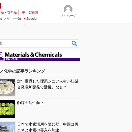
薬品・衣料品
中小製造業
マイページ
ルマガ
告知
Special
／化学の記事ランキング
定年退職した理系シニア人材が核融
合発電炉開発で活躍、なぜ？
触媒の活性向上
日本で水素活用を阻む壁、中国は再
エネと水素の導入を加速