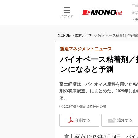
工
産
メディア
脱
つながる技術
AI×技術
MONOist
>
素材／化学
>
バイオベース粘着剤／接着剤の
つながる工場
AI×設備
つながるサービ
Physical
製造マネジメントニュース
バイオベース粘着剤／接
ンになると予測
富士経済は、バイオマス原料を用いた粘
剤の将来展望」にまとめた。2029年におけ
る。
2023年06月06日 13時30分 公開
印刷する
通知する
富士経済は2023年5月24日、