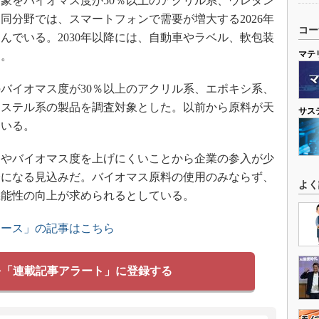
象をバイオマス度が50％以上のアクリル系、ウレタン
同分野では、スマートフォンで需要が増大する2026年
コー
んでいる。2030年以降には、自動車やラベル、軟包装
マテ
る。
バイオマス度が30％以上のアクリル系、エポキシ系、
エステル系の製品を調査対象とした。以前から原料が天
サス
ている。
やバイオマス度を上げにくいことから企業の参入が少
以降になる見込みだ。バイオマス原料の使用のみならず、
よく
機能性の向上が求められるとしている。
ュース」の記事はこちら
を「連載記事アラート」に登録する