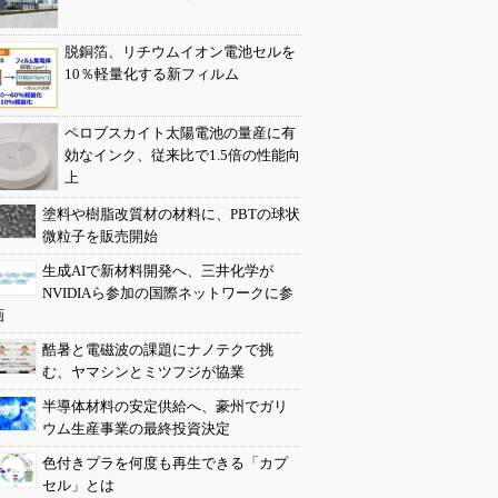
脱銅箔、リチウムイオン電池セルを
10％軽量化する新フィルム
ペロブスカイト太陽電池の量産に有
効なインク、従来比で1.5倍の性能向
上
塗料や樹脂改質材の材料に、PBTの球状
微粒子を販売開始
生成AIで新材料開発へ、三井化学が
NVIDIAら参加の国際ネットワークに参
画
酷暑と電磁波の課題にナノテクで挑
む、ヤマシンとミツフジが協業
半導体材料の安定供給へ、豪州でガリ
ウム生産事業の最終投資決定
色付きプラを何度も再生できる「カプ
セル」とは