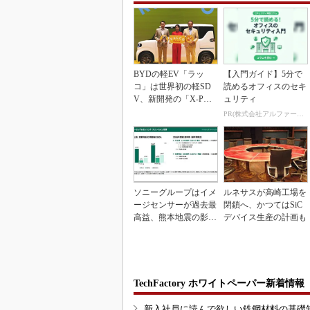
BYDの軽EV「ラッ
【入門ガイド】5分で
コ」は世界初の軽SD
読めるオフィスのセキ
V、新開発の「X-PAC
ュリティ
K」に電動システ...
PR(株式会社アルファーテクノ)
ソニーグループはイメ
ルネサスが高崎工場を
ージセンサーが過去最
閉鎖へ、かつてはSiC
高益、熊本地震の影響
デバイス生産の計画も
も限定的
TechFactory ホワイトペーパー新着情報
新入社員に読んで欲しい鉄鋼材料の基礎知識