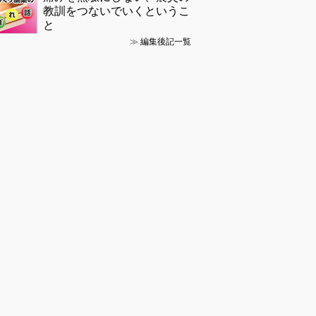
教訓をつないでいくというこ
と
≫
編集後記一覧