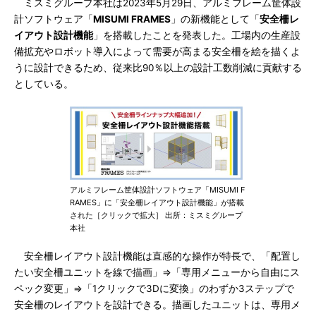
ミスミグループ本社は2023年5月29日、アルミフレーム筐体設
計ソフトウェア「
MISUMI FRAMES
」の新機能として「
安全柵レ
イアウト設計機能
」を搭載したことを発表した。工場内の生産設
備拡充やロボット導入によって需要が高まる安全柵を絵を描くよ
うに設計できるため、従来比90％以上の設計工数削減に貢献する
としている。
アルミフレーム筐体設計ソフトウェア「MISUMI F
RAMES」に「安全柵レイアウト設計機能」が搭載
された［クリックで拡大］ 出所：ミスミグループ
本社
安全柵レイアウト設計機能は直感的な操作が特長で、「配置し
たい安全柵ユニットを線で描画」⇒「専用メニューから自由にス
ペック変更」⇒「1クリックで3Dに変換」のわずか3ステップで
安全柵のレイアウトを設計できる。描画したユニットは、専用メ