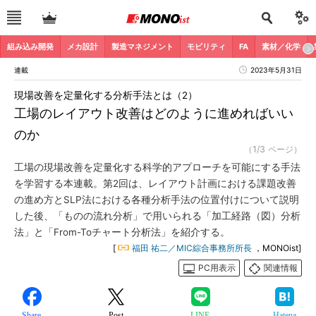
組み込み開発
メカ設計
製造マネジメント
モビリティ
FA
素材／化学
連載
2023年5月31日
現場改善を定量化する分析手法とは（2）
工場のレイアウト改善はどのように進めればいい
のか
（1/3 ページ）
工場の現場改善を定量化する科学的アプローチを可能にする手法
を学習する本連載。第2回は、レイアウト計画における課題改善
の進め方とSLP法における各種分析手法の位置付けについて説明
した後、「ものの流れ分析」で用いられる「加工経路（図）分析
法」と「From-Toチャート分析法」を紹介する。
[
福田 祐二／MIC綜合事務所所長
，MONOist]
PC用表示
関連情報
Share
Post
LINE
Hatena