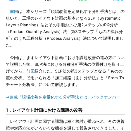
前回
は、本シリーズ「現場改善を定量化する分析手法とは」の
狙いと、工場のレイアウト計画の基本となるSLP（Systematic
Layout Planning）法とその手順および第2ステップのPQ分析
（Product Quantity Analysis）法、第3ステップ「ものの流れ分
析」のうち工程分析（Process Analysis）法について説明しまし
た。
今回は、まずレイアウト計画における課題改善の進め方につい
て説明した後、SLP法における各種分析手法の位置付けを取り上
げてから、
前回
紹介した、SLP法の第3ステップとなる「ものの
流れ分析」で用いられる「加工経路（図）分析法」と「From-To
チャート分析法」について解説します。
⇒連載「現場改善を定量化する分析手法とは」バックナンバー
1．レイアウト計画における課題の改善
レイアウト計画に関する課題は種々検討が重ねられ、その改善
策や対応方法がいろいろな機会を通して報告されてきました。そ