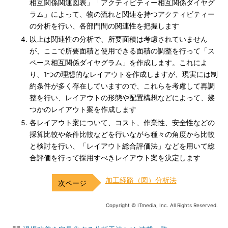
相互関係関連図表」「アクティビティー相互関係ダイヤグ
ラム」によって、物の流れと関連を持つアクティビティー
の分析を行い、各部門間の関連性を把握します
以上は関連性の分析で、所要面積は考慮されていません
が、ここで所要面積と使用できる面積の調整を行って「ス
ペース相互関係ダイヤグラム」を作成します。これによ
り、1つの理想的なレイアウトを作成しますが、現実には制
約条件が多く存在していますので、これらを考慮して再調
整を行い、レイアウトの形態や配置構想などによって、幾
つかのレイアウト案を作成します
各レイアウト案について、コスト、作業性、安全性などの
採算比較や条件比較などを行いながら種々の角度から比較
と検討を行い、「レイアウト総合評価法」などを用いて総
合評価を行って採用すべきレイアウト案を決定します
加工経路（図）分析法
Copyright © ITmedia, Inc. All Rights Reserved.