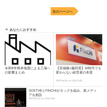
次のページへ
あなたにおすすめ
令和8年熊本地震による工場へ
【見城徹×藤田晋】AI時代でも
の影響まとめ
変わらない経営者の本質
PR(FINCHI on GOETHE)
GOETHEとFINCHIがタッグを組み、新メディ
アを創設
PR(FINCHI on GOETHE)