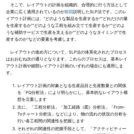
そこで、レイアウトの計画を組織的、合理的に行う方法として
企業に広く適用されているのが
前回
説明したSLP法です。このレ
イアウト計画には、“どのような製品を生産するか”“どれだけの量
を生産するか”“どのような工程を組み立てて生産するか”“どのよ
うな補助サービスで生産を支えるか”“どのようなタイミングで生
産するのか”などの要素を考慮します。
レイアウトの進め方について、SLP法の体系化されたプロセス
はおおむね次の通りとなります。これらのプロセスは、基本レイ
アウト計画や細部レイアウト計画のいずれの場合にも適用しま
す。
レイアウト計画の対象となる生産品目と生産数量との関係
を「PQ分析法」により明らかにし、基本的なレイアウト構
想を立案します
次に、「工程分析法」「加工経路（図）分析法」「From-
Toチャート分析法」などにより、物の流れの状況の分析を
行い各工程間の関連性を把握します
それぞれの関連性の把握手段として、「アクティビティー