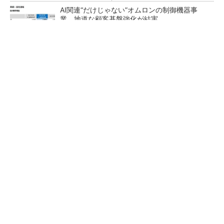
AI関連“だけじゃない”オムロンの制御機器事
業、地道な顧客基盤強化が結実
【レベル14】生成AIを味方に、3D CADを使い
こなそう！
「取りあえずボルトで固定」は禁物 締結部設
計で押さえるべき基本