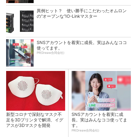
異例ヒット？ 使い勝手にこだわったオムロン
の“オープンな”IO-Linkマスター
SNSアカウントを着実に成長。実はみんなココ
使ってます。
PR(Dreaw合同会社)
新型コロナで深刻なマスク不
SNSアカウントを着実に成
足を3Dプリンタで解消、イグ
長。実はみんなココ使ってま
アスが3Dマスクを開発
す。
PR(Dreaw合同会社)