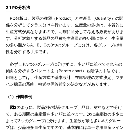
2.1 PQ分析法
PQ分析は、製品の種類（Product）と生産量（Quantity）の関
係を分析してクラス分けを行います。生産量の多少は、本質的に
生産方式が異なりますので、明確に区分して考える必要がありま
す。分析対象とする製品の品種を生産量の多い順に並べ、生産量
の多い順からA、B、Cの3つのグループに分け、各グループの特
性を分析する手法です。
必ずしも3つのグループに分けずに、多い順に並べてそれらの
傾向を分析するパレート図（Pareto chart）も類似の手法です。
用途としては、生産方式の基本設計、在庫管理の方式決定、マテ
ハン機器の系統、輸送や保管荷姿の決定などがあります。
（1）作図事例
図2
のように、製品別や製品グループ、品目、材料などで分け
て、ある期間の生産量を多い順に並べます。次に生産数の多少に
よって3つのグループに分けます。生産数が最も多いAのグルー
プは、少品種多量生産ですので、基本的には単一専用量産ライン