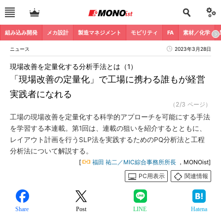
組み込み開発
メカ設計
製造マネジメント
モビリティ
FA
素材／化学
ニュース
2023年3月28日
現場改善を定量化する分析手法とは（1）
「現場改善の定量化」で工場に携わる誰もが経営
実践者になれる
（2/3 ページ）
工場の現場改善を定量化する科学的アプローチを可能にする手法
を学習する本連載。第1回は、連載の狙いを紹介するとともに、
レイアウト計画を行うSLP法を実践するためのPQ分析法と工程
分析法について解説する。
[
福田 祐二／MIC綜合事務所所長
，MONOist]
PC用表示
関連情報
Share
Post
LINE
Hatena