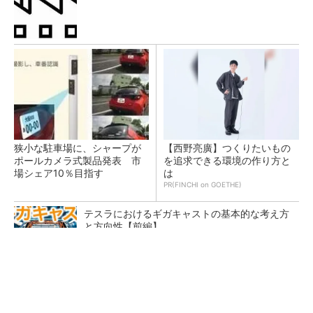
狭小な駐車場に、シャープが
【西野亮廣】つくりたいもの
ポールカメラ式製品発表 市
を追求できる環境の作り方と
場シェア10％目指す
は
PR(FINCHI on GOETHE)
テスラにおけるギガキャストの基本的な考え方
と方向性【前編】
ソニーグループはイメージセンサーが過去最高
益、熊本地震の影響も限定的