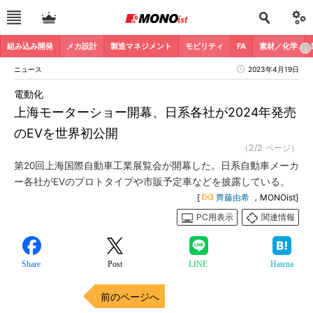
組み込み開発
メカ設計
製造マネジメント
モビリティ
FA
素材／化学
ニュース
2023年4月19日
電動化
上海モーターショー開幕、日系各社が2024年発売
のEVを世界初公開
（2/2 ページ）
第20回上海国際自動車工業展覧会が開幕した。日系自動車メーカ
ー各社がEVのプロトタイプや市販予定車などを披露している。
[
齊藤由希
，MONOist]
PC用表示
関連情報
Share
Post
LINE
Hatena
前のページへ