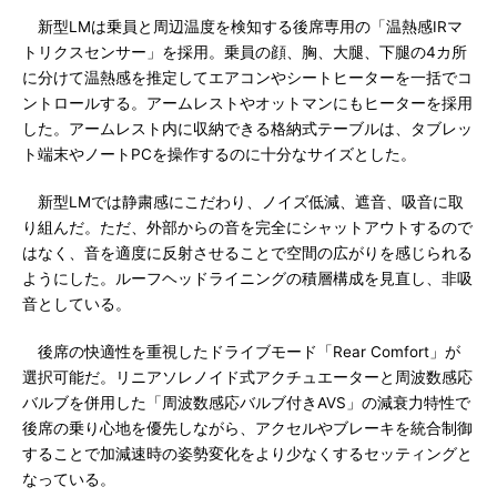
新型LMは乗員と周辺温度を検知する後席専用の「温熱感IRマ
トリクスセンサー」を採用。乗員の顔、胸、大腿、下腿の4カ所
に分けて温熱感を推定してエアコンやシートヒーターを一括でコ
ントロールする。アームレストやオットマンにもヒーターを採用
した。アームレスト内に収納できる格納式テーブルは、タブレッ
ト端末やノートPCを操作するのに十分なサイズとした。
新型LMでは静粛感にこだわり、ノイズ低減、遮音、吸音に取
り組んだ。ただ、外部からの音を完全にシャットアウトするので
はなく、音を適度に反射させることで空間の広がりを感じられる
ようにした。ルーフヘッドライニングの積層構成を見直し、非吸
音としている。
後席の快適性を重視したドライブモード「Rear Comfort」が
選択可能だ。リニアソレノイド式アクチュエーターと周波数感応
バルブを併用した「周波数感応バルブ付きAVS」の減衰力特性で
後席の乗り心地を優先しながら、アクセルやブレーキを統合制御
することで加減速時の姿勢変化をより少なくするセッティングと
なっている。