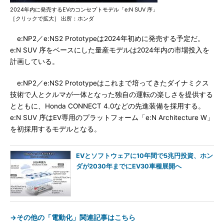
2024年内に発売するEVのコンセプトモデル「e:N SUV 序」
［クリックで拡大］ 出所：ホンダ
e:NP2／e:NS2 Prototypeは2024年初めに発売する予定だ。
e:N SUV 序をベースにした量産モデルは2024年内の市場投入を
計画している。
e:NP2／e:NS2 Prototypeはこれまで培ってきたダイナミクス
技術で人とクルマが一体となった独自の運転の楽しさを提供する
とともに、Honda CONNECT 4.0などの先進装備を採用する。
e:N SUV 序はEV専用のプラットフォーム「e:N Architecture W」
を初採用するモデルとなる。
EVとソフトウェアに10年間で5兆円投資、ホン
ダが2030年までにEV30車種展開へ
→その他の「電動化」関連記事はこちら