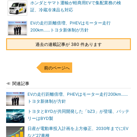
ホンダとヤマト運輸が軽商用EVで集配業務の検
証、冷蔵冷凍品も対応
EVの走行距離倍増、PHEVはモーター走行
200km……トヨタ新体制が方針
過去の連載記事が 380 件あります
前のページへ
関連記事
EVの走行距離倍増、PHEVはモーター走行200km……
トヨタ新体制が方針
トヨタとBYDが共同開発した「bZ3」が登場、バッテ
リーはBYD製
日産が電動車投入計画を上方修正、2030年までにEV
など27車種