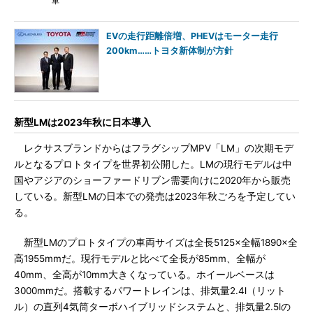
車
EVの走行距離倍増、PHEVはモーター走行
200km……トヨタ新体制が方針
新型LMは2023年秋に日本導入
レクサスブランドからはフラグシップMPV「LM」の次期モデ
ルとなるプロトタイプを世界初公開した。LMの現行モデルは中
国やアジアのショーファードリブン需要向けに2020年から販売
している。新型LMの日本での発売は2023年秋ごろを予定してい
る。
新型LMのプロトタイプの車両サイズは全長5125×全幅1890×全
高1955mmだ。現行モデルと比べて全長が85mm、全幅が
40mm、全高が10mm大きくなっている。ホイールベースは
3000mmだ。搭載するパワートレインは、排気量2.4l（リット
ル）の直列4気筒ターボハイブリッドシステムと、排気量2.5lの