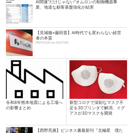
AI関連“だけじゃない”オムロンの制御機器事
業、地道な顧客基盤強化が結実
【見城徹×藤田晋】AI時代でも変わらない経営
者の本質
PR(FINCHI on GOETHE)
令和8年熊本地震による工場へ
新型コロナで深刻なマスク不
の影響まとめ
足を3Dプリンタで解消、イグ
アスが3Dマスクを開発
【西野亮廣】ビジネス書最新刊『北極星 僕た