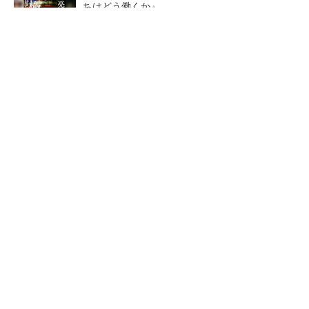
ちはどう働くか』
PR(FINCHI on GOETHE)
【レベル14】生成AIを味方に、3D CADを使い
こなそう！
狭小な駐車場に、シャープがポールカメラ式製
品発表 市場シェア10％目指す
【見城徹×藤田晋】AI時代でも
ルネサスが高崎工場を閉鎖