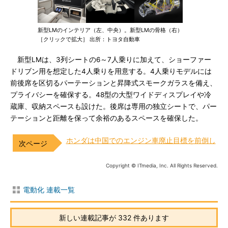
新型LMのインテリア（左、中央）。新型LMの骨格（右）
［クリックで拡大］ 出所：トヨタ自動車
新型LMは、3列シートの6～7人乗りに加えて、ショーファー
ドリブン用を想定した4人乗りを用意する。4人乗りモデルには
前後席を区切るパーテーションと昇降式スモークガラスを備え、
プライバシーを確保する。48型の大型ワイドディスプレイや冷
蔵庫、収納スペースも設けた。後席は専用の独立シートで、パー
テーションと距離を保って余裕のあるスペースを確保した。
ホンダは中国でのエンジン車廃止目標を前倒し
Copyright © ITmedia, Inc. All Rights Reserved.
電動化 連載一覧
新しい連載記事が 332 件あります