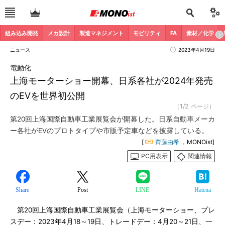
組み込み開発
メカ設計
製造マネジメント
モビリティ
FA
素材／化学
ニュース
2023年4月19日
電動化
上海モーターショー開幕、日系各社が2024年発売
のEVを世界初公開
（1/2 ページ）
第20回上海国際自動車工業展覧会が開幕した。日系自動車メーカ
ー各社がEVのプロトタイプや市販予定車などを披露している。
[
齊藤由希
，MONOist]
PC用表示
関連情報
Share
Post
LINE
Hatena
第20回上海国際自動車工業展覧会（上海モーターショー、プレ
スデー：2023年4月18～19日、トレードデー：4月20～21日、一