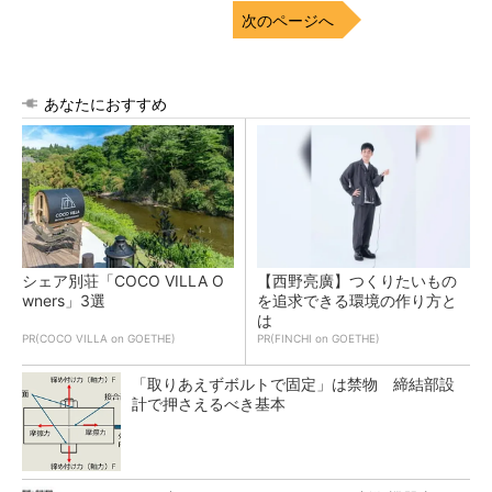
次のページへ
あなたにおすすめ
シェア別荘「COCO VILLA O
【西野亮廣】つくりたいもの
wners」3選
を追求できる環境の作り方と
は
PR(COCO VILLA on GOETHE)
PR(FINCHI on GOETHE)
「取りあえずボルトで固定」は禁物 締結部設
計で押さえるべき基本