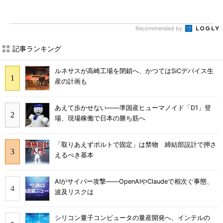
Recommended by
記事ランキング
ルネサスが高崎工場を閉鎖へ、かつてはSiCデバイス生
産の計画も
あえて歩かせない――準国産ヒューマノイド「D1」登
場、現場稼働で日本の勝ち筋へ
「取りあえずボルトで固定」は禁物 締結部設計で押さ
えるべき基本
AIがサイバー攻撃――OpenAIやClaudeで相次ぐ事態、
波及リスクは
シリコン量子コンピュータの量産開発へ、インテルの