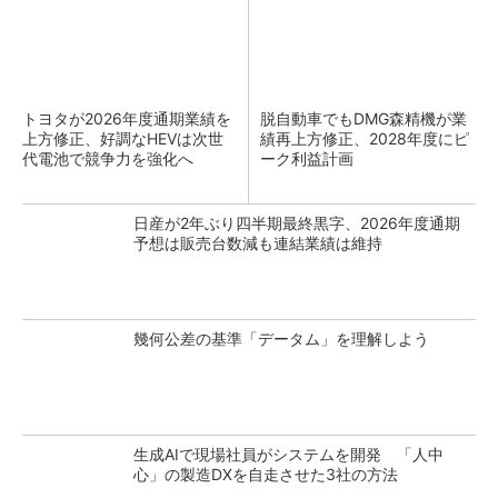
トヨタが2026年度通期業績を
脱自動車でもDMG森精機が業
上方修正、好調なHEVは次世
績再上方修正、2028年度にピ
代電池で競争力を強化へ
ーク利益計画
日産が2年ぶり四半期最終黒字、2026年度通期
予想は販売台数減も連結業績は維持
幾何公差の基準「データム」を理解しよう
生成AIで現場社員がシステムを開発 「人中
心」の製造DXを自走させた3社の方法