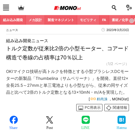
組み込み開発
メカ設計
製造マネジメント
モビリティ
FA
素材／化学
ニュース
2023年3月23日
組み込み開発ニュース
トルク定数が従来比2倍の小型モーター、コアード
構造で巻線の占積率は70％以上
（1/2 ページ）
OKIマイクロ技研が高トルクを特徴とする小型ブラシレスDCモー
ターの新製品「Thumbelina（サムベリーナ）」を開発。直径12×
全長25.5～27mmと単三電池よりも小型ながら、従来の同サイズ
品と比べて2倍のトルク定数となる13×10mN・m/Aを実現した。
[
朴尚洙
，MONOist]
PC用表示
関連情報
Share
Post
LINE
Hatena