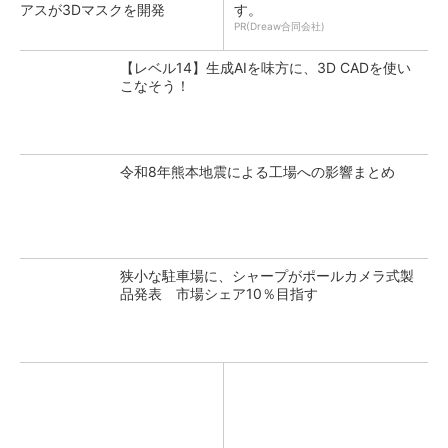
アスが3Dマスクを開発
す。
PR(Dreaw合同会社)
【レベル14】生成AIを味方に、3D CADを使い
こなそう！
令和8年熊本地震による工場への影響まとめ
狭小な駐車場に、シャープがポールカメラ式製
品発表 市場シェア10％目指す