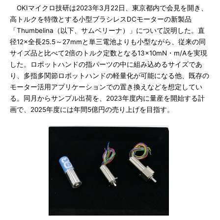
OKIマイクロ技研は2023年3月22日、東京都内で会見を開き、
高トルクを特徴とする小型ブラシレスDCモーターの新製品
「Thumbelina（以下、サムベリーナ）」について説明した。直
径12×全長25.5～27mmと単三電池よりも小型ながら、従来の同
サイズ品と比べて2倍のトルク定数となる13×10mN・m/Aを実現
した。ロボットハンドの指パーツの中に組み込めるサイズであ
り、多指多関節ロボットハンドの軽量化が可能になる他、既存の
モーター活用アプリケーションでの置き換えなどを想定してい
る。同月からサンプル出荷を、2023年度内に量産を開始する計
画で、2025年度には年間5億円の売り上げを目指す。