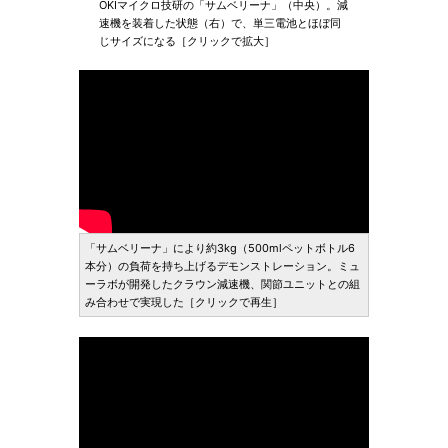
OKIマイクロ技研の「サムベリーナ」（中央）。減
速機を装着した状態（右）で、単三電池とほぼ同
じサイズになる［クリックで拡大］
「サムベリーナ」により約3kg（500mlペットボトル6
本分）の負荷を持ち上げるデモンストレーション。ミュ
ーラボが開発したクラウン減速機、関節ユニットとの組
み合わせで実現した［クリックで再生］