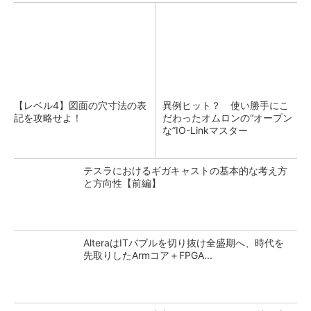
【レベル4】図面の穴寸法の表
異例ヒット？ 使い勝手にこ
記を攻略せよ！
だわったオムロンの“オープン
な”IO-Linkマスター
テスラにおけるギガキャストの基本的な考え方
と方向性【前編】
AlteraはITバブルを切り抜け全盛期へ、時代を
先取りしたArmコア＋FPGA...