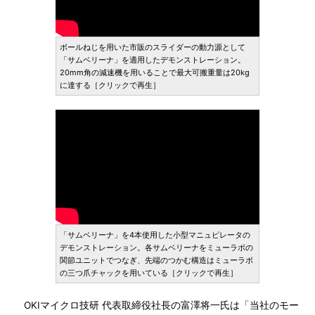
ボールねじを用いた市販のスライダーの動力源として
「サムベリーナ」を適用したデモンストレーション。
20mm角の減速機を用いることで最大可搬重量は20kg
に達する［クリックで再生］
「サムベリーナ」を4本使用した小型マニュピレータの
デモンストレーション。各サムベリーナをミューラボの
関節ユニットでつなぎ、先端のつかむ構造はミューラボ
の三つ爪チャックを用いている［クリックで再生］
OKIマイクロ技研 代表取締役社長の富澤将一氏は「当社のモー