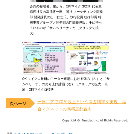
会見の登壇者。左から、OKIマイクロ技研 代表取
締役社長の富澤将一氏、同社 マーケティング開発
部 開発課長の山口仁志氏、執行役員 統括部長 特
機事業グループ／開発部の門間俊也氏。手に持っ
ているのが「サムベリーナ」だ［クリックで拡
大］
OKIマイクロ技研のモーター市場における強み（左）と「サ
ムベリーナ」の売り上げ計画（右）［クリックで拡大］ 出
所：OKIマイクロ技研
一体コアで70％以上という高占積率を実現、結
合マグネットの高精度配置も
Copyright © ITmedia, Inc. All Rights Reserved.