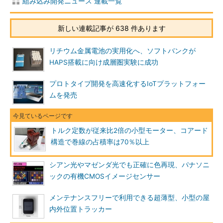
組み込み開発ニュース 連載一覧
新しい連載記事が 638 件あります
リチウム金属電池の実用化へ、ソフトバンクが
HAPS搭載に向け成層圏実験に成功
プロトタイプ開発を高速化するIoTプラットフォー
ムを発売
トルク定数が従来比2倍の小型モーター、コアード
構造で巻線の占積率は70％以上
シアン光やマゼンダ光でも正確に色再現、パナソニ
ックの有機CMOSイメージセンサー
メンテナンスフリーで利用できる超薄型、小型の屋
内外位置トラッカー