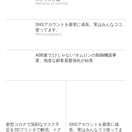
PR(FINCHI on GOETHE)
SNSアカウントを着実に成長。実はみんなココ
使ってます。
PR(Dreaw合同会社)
AI関連“だけじゃない”オムロンの制御機器事
業、地道な顧客基盤強化が結実
新型コロナで深刻なマスク不
SNSアカウントを着実に成
足を3Dプリンタで解消、イグ
長。実はみんなココ使ってま