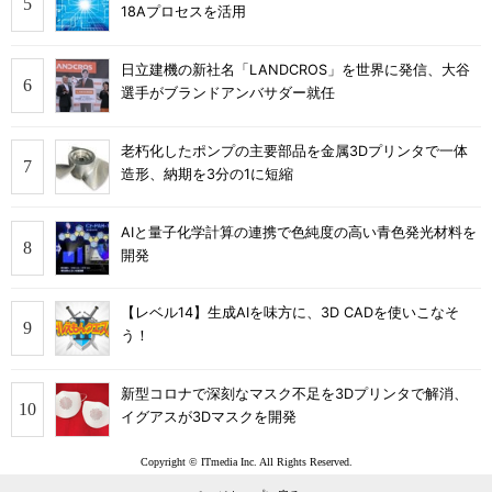
18Aプロセスを活用
日立建機の新社名「LANDCROS」を世界に発信、大谷
選手がブランドアンバサダー就任
老朽化したポンプの主要部品を金属3Dプリンタで一体
造形、納期を3分の1に短縮
AIと量子化学計算の連携で色純度の高い青色発光材料を
開発
【レベル14】生成AIを味方に、3D CADを使いこなそ
う！
新型コロナで深刻なマスク不足を3Dプリンタで解消、
イグアスが3Dマスクを開発
Copyright © ITmedia Inc. All Rights Reserved.