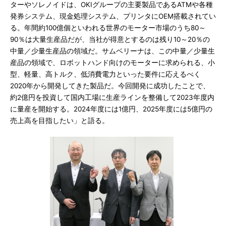
ターやソレノイドは、OKIグループの主要製品であるATMや各種
発券システム、現金処理システム、プリンタにOEM搭載されてい
る。年間約100億個といわれる世界のモーター市場のうち80～
90％は大量生産品だが、当社が得意とするのは残り10～20％の
中量／少量生産品の領域だ。サムベリーナは、この中量／少量生
産品の領域で、ロボットハンド向けのモーターに求められる、小
型、軽量、高トルク、低消費電力といった要件に応えるべく
2020年から開発してきた製品だ。今回開発に成功したことで、
約2億円を投資して国内工場に生産ラインを整備して2023年度内
に量産を開始する。2024年度には1億円、2025年度には5億円の
売上高を目指したい」と語る。