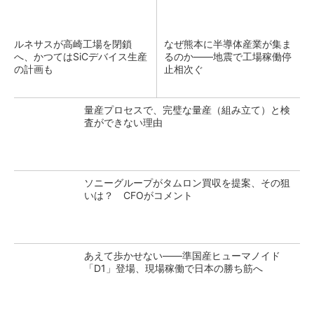
ルネサスが高崎工場を閉鎖
なぜ熊本に半導体産業が集ま
へ、かつてはSiCデバイス生産
るのか――地震で工場稼働停
の計画も
止相次ぐ
量産プロセスで、完璧な量産（組み立て）と検
査ができない理由
ソニーグループがタムロン買収を提案、その狙
いは？ CFOがコメント
あえて歩かせない――準国産ヒューマノイド
「D1」登場、現場稼働で日本の勝ち筋へ