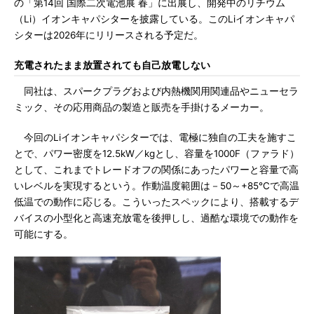
の「第14回 国際二次電池展 春」に出展し、開発中のリチウム
（Li）イオンキャパシターを披露している。このLiイオンキャパ
シターは2026年にリリースされる予定だ。
充電されたまま放置されても自己放電しない
同社は、スパークプラグおよび内熱機関用関連品やニューセラ
ミック、その応用商品の製造と販売を手掛けるメーカー。
今回のLiイオンキャパシターでは、電極に独自の工夫を施すこ
とで、パワー密度を12.5kW／kgとし、容量を1000F（ファラド）
として、これまでトレードオフの関係にあったパワーと容量で高
いレベルを実現するという。作動温度範囲は－50～+85℃で高温
低温での動作に応じる。こういったスペックにより、搭載するデ
バイスの小型化と高速充放電を後押しし、過酷な環境での動作を
可能にする。