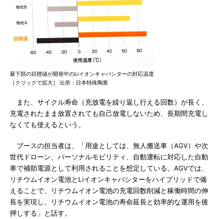
最下部の目標値が開発中のLiイオンキャパシターの対応温度
［クリックで拡大］ 出所：日本特殊陶業
また、サイクル寿命（充放電を繰り返し行える回数）が長く、
充電されたまま放置されても自己放電しないため、長期間充電し
なくても使えるという。
ブースの担当者は、「用途としては、無人搬送車（AGV）や次
世代ドローン、パーソナルモビリティ、自動運転に対応した自動
車で補助電源として利用されることを想定している。AGVでは、
リチウムイオン電池とLiイオンキャパシターをハイブリッドで備
えることで、リチウムイオン電池の充電回数削減と稼働時間の伸
長を実現し、リチウムイオン電池の寿命延長と効率的な運用を後
押しする」と話す。