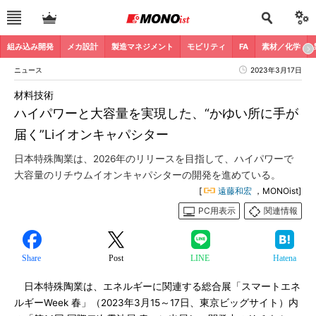
組み込み開発
メカ設計
製造マネジメント
モビリティ
FA
素材／化学
ニュース
2023年3月17日
材料技術
ハイパワーと大容量を実現した、“かゆい所に手が
届く”Liイオンキャパシター
日本特殊陶業は、2026年のリリースを目指して、ハイパワーで
大容量のリチウムイオンキャパシターの開発を進めている。
[
遠藤和宏
，MONOist]
PC用表示
関連情報
Share
Post
LINE
Hatena
日本特殊陶業は、エネルギーに関連する総合展「スマートエネ
ルギーWeek 春」（2023年3月15～17日、東京ビッグサイト）内