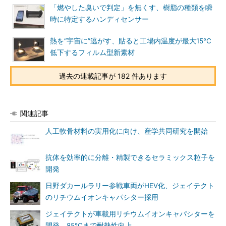
「燃やした臭いで判定」を無くす、樹脂の種類を瞬
時に特定するハンディセンサー
熱を“宇宙に”逃がす、貼ると工場内温度が最大15℃
低下するフィルム型新素材
過去の連載記事が 182 件あります
関連記事
人工軟骨材料の実用化に向け、産学共同研究を開始
抗体を効率的に分離・精製できるセラミックス粒子を
開発
日野ダカールラリー参戦車両がHEV化、ジェイテクト
のリチウムイオンキャパシター採用
ジェイテクトが車載用リチウムイオンキャパシターを
開発、85℃まで耐熱性向上